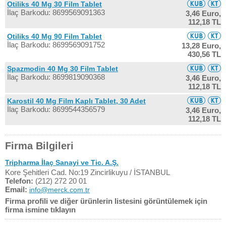
Otiliks 40 Mg 30 Film Tablet
İlaç Barkodu: 8699569091363
3,46 Euro,
112,18 TL
Otiliks 40 Mg 90 Film Tablet
İlaç Barkodu: 8699569091752
13,28 Euro,
430,56 TL
Spazmodin 40 Mg 30 Film Tablet
İlaç Barkodu: 8699819090368
3,46 Euro,
112,18 TL
Karostil 40 Mg Film Kaplı Tablet, 30 Adet
İlaç Barkodu: 8699544356579
3,46 Euro,
112,18 TL
Firma Bilgileri
Tripharma İlaç Sanayi ve Tic. A.Ş.
Kore Şehitleri Cad. No:19 Zincirlikuyu / İSTANBUL
Telefon:
(212) 272 20 01
Email:
info@merck.com.tr
Firma profili ve diğer ürünlerin listesini görüntülemek için
firma ismine tıklayın