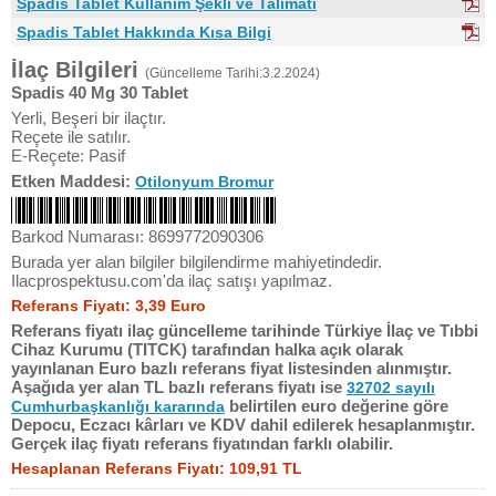
Spadis Tablet Kullanım Şekli ve Talimatı
Spadis Tablet Hakkında Kısa Bilgi
İlaç Bilgileri
(Güncelleme Tarihi:3.2.2024)
Spadis 40 Mg 30 Tablet
Yerli, Beşeri bir ilaçtır.
Reçete ile satılır.
E-Reçete: Pasif
Etken Maddesi:
Otilonyum Bromur
Barkod Numarası: 8699772090306
Burada yer alan bilgiler bilgilendirme mahiyetindedir.
Ilacprospektusu.com'da ilaç satışı yapılmaz.
Referans Fiyatı: 3,39 Euro
Referans fiyatı ilaç güncelleme tarihinde Türkiye İlaç ve Tıbbi
Cihaz Kurumu (TITCK) tarafından halka açık olarak
yayınlanan Euro bazlı referans fiyat listesinden alınmıştır.
Aşağıda yer alan TL bazlı referans fiyatı ise
32702 sayılı
belirtilen euro değerine göre
Cumhurbaşkanlığı kararında
Depocu, Eczacı kârları ve KDV dahil edilerek hesaplanmıştır.
Gerçek ilaç fiyatı referans fiyatından farklı olabilir.
Hesaplanan Referans Fiyatı: 109,91 TL