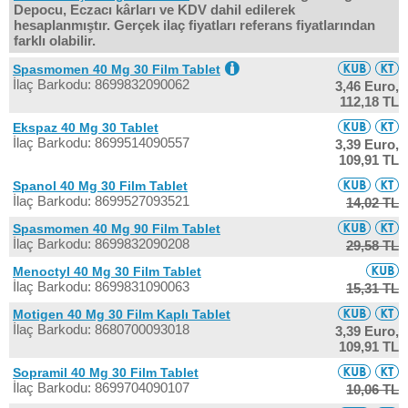
Depocu, Eczacı kârları ve KDV dahil edilerek
hesaplanmıştır. Gerçek ilaç fiyatları referans fiyatlarından
farklı olabilir.
Spasmomen 40 Mg 30 Film Tablet
İlaç Barkodu: 8699832090062
3,46 Euro,
112,18 TL
Ekspaz 40 Mg 30 Tablet
İlaç Barkodu: 8699514090557
3,39 Euro,
109,91 TL
Spanol 40 Mg 30 Film Tablet
İlaç Barkodu: 8699527093521
14,02 TL
Spasmomen 40 Mg 90 Film Tablet
İlaç Barkodu: 8699832090208
29,58 TL
Menoctyl 40 Mg 30 Film Tablet
İlaç Barkodu: 8699831090063
15,31 TL
Motigen 40 Mg 30 Film Kaplı Tablet
İlaç Barkodu: 8680700093018
3,39 Euro,
109,91 TL
Sopramil 40 Mg 30 Film Tablet
İlaç Barkodu: 8699704090107
10,06 TL