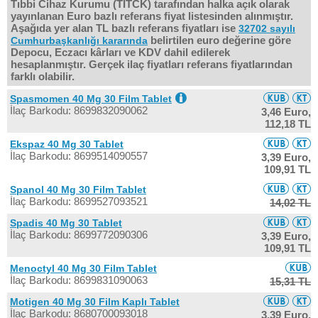
Tıbbi Cihaz Kurumu (TITCK) tarafından halka açık olarak
yayınlanan Euro bazlı referans fiyat listesinden alınmıştır.
Aşağıda yer alan TL bazlı referans fiyatları ise
32702 sayılı
belirtilen euro değerine göre
Cumhurbaşkanlığı kararında
Depocu, Eczacı kârları ve KDV dahil edilerek
hesaplanmıştır. Gerçek ilaç fiyatları referans fiyatlarından
farklı olabilir.
Spasmomen 40 Mg 30 Film Tablet
İlaç Barkodu: 8699832090062
3,46 Euro,
112,18 TL
Ekspaz 40 Mg 30 Tablet
İlaç Barkodu: 8699514090557
3,39 Euro,
109,91 TL
Spanol 40 Mg 30 Film Tablet
İlaç Barkodu: 8699527093521
14,02 TL
Spadis 40 Mg 30 Tablet
İlaç Barkodu: 8699772090306
3,39 Euro,
109,91 TL
Menoctyl 40 Mg 30 Film Tablet
İlaç Barkodu: 8699831090063
15,31 TL
Motigen 40 Mg 30 Film Kaplı Tablet
İlaç Barkodu: 8680700093018
3,39 Euro,