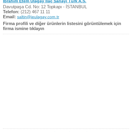
İbrahim Etem Ulagay İlaç Sanayi Türk A.Ş.
Davutpaşa Cd. No: 12 Topkapı - İSTANBUL
Telefon:
(212) 467 11 11
Email:
saltin@ieulagay.com.tr
Firma profili ve diğer ürünlerin listesini görüntülemek için
firma ismine tıklayın