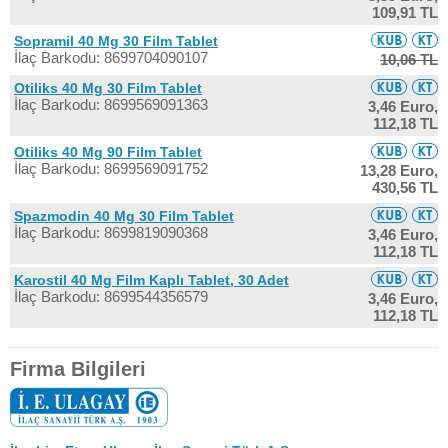
109,91 TL
Sopramil 40 Mg 30 Film Tablet
İlaç Barkodu: 8699704090107
10,06 TL
Otiliks 40 Mg 30 Film Tablet
İlaç Barkodu: 8699569091363
3,46 Euro,
112,18 TL
Otiliks 40 Mg 90 Film Tablet
İlaç Barkodu: 8699569091752
13,28 Euro,
430,56 TL
Spazmodin 40 Mg 30 Film Tablet
İlaç Barkodu: 8699819090368
3,46 Euro,
112,18 TL
Karostil 40 Mg Film Kaplı Tablet, 30 Adet
İlaç Barkodu: 8699544356579
3,46 Euro,
112,18 TL
Firma Bilgileri