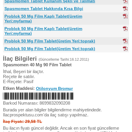
Spasmomen Tablet Kullanım Şekli ve Talimatı
Spasmomen Tablet Hakkında Kısa Bilgi
Problok 50 Mg Film Kaplı Tablet(üretim
Yeri:myfarma)
Problok 50 Mg Film Kaplı Tablet(üretim
Yeri:myfarma)
Problok 50 Mg Film Tablet(üretim Yeri:toprak)
Problok 50 Mg Film Tablet(üretim Yeri:toprak)
İlaç Bilgileri
(Güncelleme Tarihi:16.12.2011)
Spasmomen 40 Mg 90 Film Tablet
İthal, Beşeri bir ilaçtır.
Reçete ile satılır.
E-Reçete: Pasif
Etken Maddesi:
Otilonyum Bromur
Barkod Numarası: 8699832090208
Burada yer alan bilgiler bilgilendirme mahiyetindedir.
Ilacprospektusu.com'da ilaç satışı yapılmaz.
İlaç Fiyatı: 29,58 TL
Bu ilacın fiyatı güncel değildir. Ancak en son fiyat güncelleme