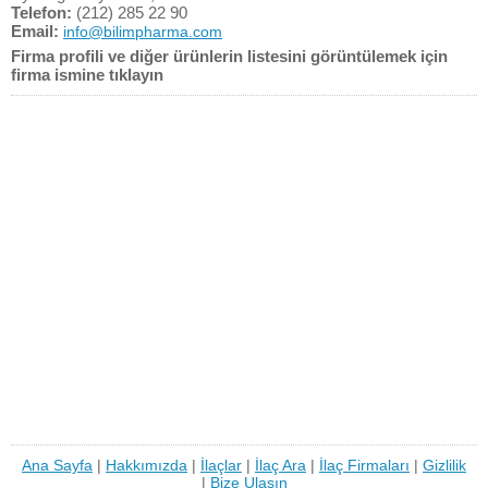
Telefon:
(212) 285 22 90
Email:
info@bilimpharma.com
Firma profili ve diğer ürünlerin listesini görüntülemek için
firma ismine tıklayın
Ana Sayfa
|
Hakkımızda
|
İlaçlar
|
İlaç Ara
|
İlaç Firmaları
|
Gizlilik
|
Bize Ulaşın