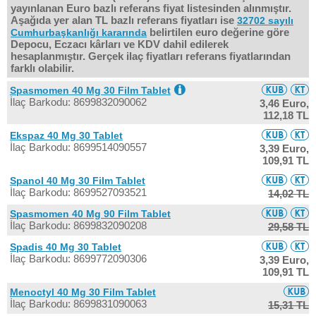
yayınlanan Euro bazlı referans fiyat listesinden alınmıştır.
Aşağıda yer alan TL bazlı referans fiyatları ise
32702 sayılı
belirtilen euro değerine göre
Cumhurbaşkanlığı kararında
Depocu, Eczacı kârları ve KDV dahil edilerek
hesaplanmıştır. Gerçek ilaç fiyatları referans fiyatlarından
farklı olabilir.
Spasmomen 40 Mg 30 Film Tablet
İlaç Barkodu: 8699832090062
3,46 Euro,
112,18 TL
Ekspaz 40 Mg 30 Tablet
İlaç Barkodu: 8699514090557
3,39 Euro,
109,91 TL
Spanol 40 Mg 30 Film Tablet
İlaç Barkodu: 8699527093521
14,02 TL
Spasmomen 40 Mg 90 Film Tablet
İlaç Barkodu: 8699832090208
29,58 TL
Spadis 40 Mg 30 Tablet
İlaç Barkodu: 8699772090306
3,39 Euro,
109,91 TL
Menoctyl 40 Mg 30 Film Tablet
İlaç Barkodu: 8699831090063
15,31 TL