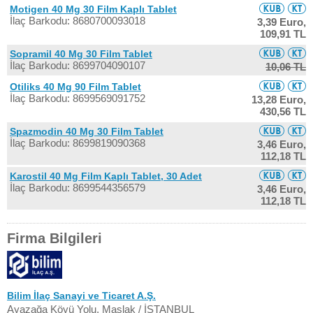
Motigen 40 Mg 30 Film Kaplı Tablet
İlaç Barkodu: 8680700093018
3,39 Euro,
109,91 TL
Sopramil 40 Mg 30 Film Tablet
İlaç Barkodu: 8699704090107
10,06 TL
Otiliks 40 Mg 90 Film Tablet
İlaç Barkodu: 8699569091752
13,28 Euro,
430,56 TL
Spazmodin 40 Mg 30 Film Tablet
İlaç Barkodu: 8699819090368
3,46 Euro,
112,18 TL
Karostil 40 Mg Film Kaplı Tablet, 30 Adet
İlaç Barkodu: 8699544356579
3,46 Euro,
112,18 TL
Firma Bilgileri
Bilim İlaç Sanayi ve Ticaret A.Ş.
Ayazağa Köyü Yolu, Maslak / İSTANBUL