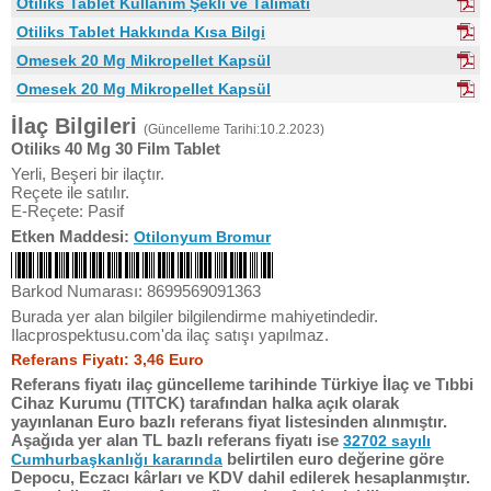
Otiliks Tablet Kullanım Şekli ve Talimatı
Otiliks Tablet Hakkında Kısa Bilgi
Omesek 20 Mg Mikropellet Kapsül
Omesek 20 Mg Mikropellet Kapsül
İlaç Bilgileri
(Güncelleme Tarihi:10.2.2023)
Otiliks 40 Mg 30 Film Tablet
Yerli, Beşeri bir ilaçtır.
Reçete ile satılır.
E-Reçete: Pasif
Etken Maddesi:
Otilonyum Bromur
Barkod Numarası: 8699569091363
Burada yer alan bilgiler bilgilendirme mahiyetindedir.
Ilacprospektusu.com'da ilaç satışı yapılmaz.
Referans Fiyatı: 3,46 Euro
Referans fiyatı ilaç güncelleme tarihinde Türkiye İlaç ve Tıbbi
Cihaz Kurumu (TITCK) tarafından halka açık olarak
yayınlanan Euro bazlı referans fiyat listesinden alınmıştır.
Aşağıda yer alan TL bazlı referans fiyatı ise
32702 sayılı
belirtilen euro değerine göre
Cumhurbaşkanlığı kararında
Depocu, Eczacı kârları ve KDV dahil edilerek hesaplanmıştır.