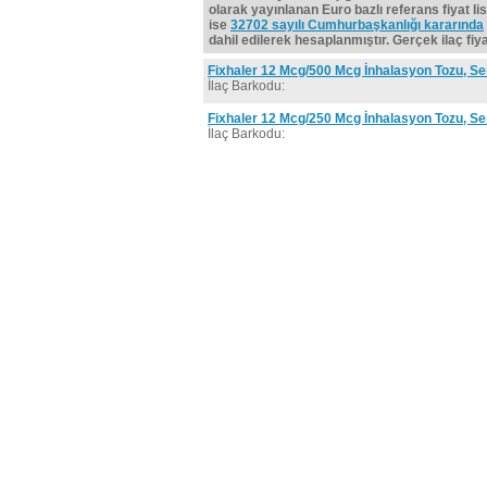
olarak yayınlanan Euro bazlı referans fiyat lis
ise
32702 sayılı Cumhurbaşkanlığı kararında
dahil edilerek hesaplanmıştır. Gerçek ilaç fiyat
Fixhaler 12 Mcg/500 Mcg İnhalasyon Tozu, Se
İlaç Barkodu:
Fixhaler 12 Mcg/250 Mcg İnhalasyon Tozu, Se
İlaç Barkodu: