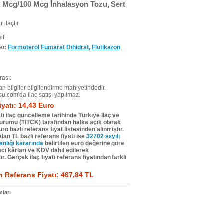
2 Mcg/100 Mcg İnhalasyon Tozu, Sert
r ilaçtır.
if
si:
Formoterol Fumarat Dihidrat, Flutikazon
ası:
n bilgiler bilgilendirme mahiyetindedir.
su.com'da ilaç satışı yapılmaz.
iyatı: 14,43 Euro
tı ilaç güncelleme tarihinde Türkiye İlaç ve
Kurumu (TITCK) tarafından halka açık olarak
ro bazlı referans fiyat listesinden alınmıştır.
lan TL bazlı referans fiyatı ise
32702 sayılı
lığı kararında
belirtilen euro değerine göre
ı kârları ve KDV dahil edilerek
r. Gerçek ilaç fiyatı referans fiyatından farklı
 Referans Fiyatı: 467,84 TL
ları