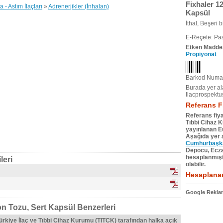
Fixhaler 1
- Astım İlaçları
»
Adrenerjikler (İnhalan)
Kapsül
İthal, Beşeri bi
E-Reçete: Pas
Etken Madde
Propiyonat
Barkod Numar
Burada yer ala
Ilacprospektu
Referans F
Referans fiya
Tıbbi Cihaz 
yayınlanan Eu
Aşağıda yer a
Cumhurbaşkan
Depocu, Eczac
hesaplanmıştı
leri
olabilir.
Hesaplanan
Google Reklam
n Tozu, Sert Kapsül Benzerleri
Türkiye İlaç ve Tıbbi Cihaz Kurumu (TITCK) tarafından halka açık