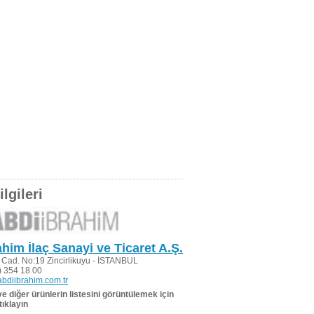
lgileri
ahim İlaç Sanayi ve Ticaret A.Ş.
i Cad. No:19 Zincirlikuyu - İSTANBUL
 354 18 00
bdiibrahim.com.tr
 ve diğer ürünlerin listesini görüntülemek için
tıklayın