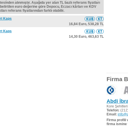
tesinden alınmıştır. Aşağıda yer alan TL bazlı referans fiyatları
belirtilen euro değerine göre Depocu, Eczacı kârları ve KDV
ları referans fiyatlarından farklı olabilir.
rt Kaps
16,84 Euro,
538,28 TL
rt Kaps
14,30 Euro,
463,63 TL
Firma Bi
Abdi İbr
Kore Şehitler
Telefon:
(212)
Email:
info@a
Firma profili
firma ismine 