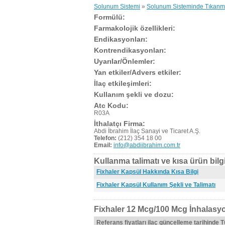
Solunum Sistemi
»
Solunum Sisteminde Tıkanma 
Formülü:
Farmakolojik özellikleri:
Endikasyonları:
Kontrendikasyonları:
Uyarılar/Önlemler:
Yan etkiler/Advers etkiler:
İlaç etkileşimleri:
Kullanım şekli ve dozu:
Atc Kodu:
R03A
İthalatçı Firma:
Abdi İbrahim İlaç Sanayi ve Ticaret A.Ş.
Telefon:
(212) 354 18 00
Email:
info@abdiibrahim.com.tr
Kullanma talimatı ve kısa ürün bilgi
Fixhaler Kapsül Hakkında Kısa Bilgi
Fixhaler Kapsül Kullanım Şekli ve Talimatı
Fixhaler 12 Mcg/100 Mcg İnhalasyo
Referans fiyatları ilaç güncelleme tarihinde 