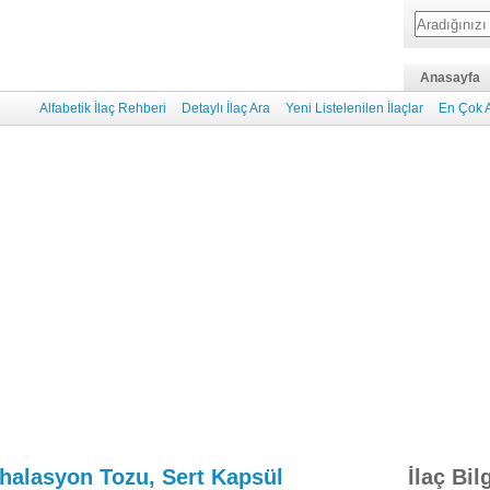
Anasayfa
Alfabetik İlaç Rehberi
Detaylı İlaç Ara
Yeni Listelenilen İlaçlar
En Çok A
halasyon Tozu, Sert Kapsül
İlaç Bil