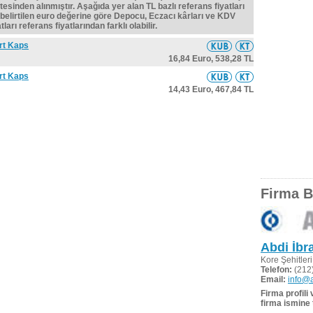
tesinden alınmıştır. Aşağıda yer alan TL bazlı referans fiyatları
belirtilen euro değerine göre Depocu, Eczacı kârları ve KDV
ları referans fiyatlarından farklı olabilir.
rt Kaps
16,84 Euro,
538,28 TL
rt Kaps
14,43 Euro,
467,84 TL
Firma Bi
Abdi İbr
Kore Şehitler
Telefon:
(212)
Email:
info@a
Firma profili
firma ismine 