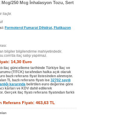
2 Mcg/250 Mcg İnhalasyon Tozu, Sert
r ilaçtır.
if
si:
Formoterol Fumarat Dihidrat, Flutikazon
ası:
n bilgiler bilgilendirme mahiyetindedir.
su.com'da ilaç satışı yapılmaz.
iyatı: 14,30 Euro
tı ilaç güncelleme tarihinde Türkiye İlaç ve
Kurumu (TITCK) tarafından halka açık olarak
ro bazlı referans fiyat listesinden alınmıştır.
lan TL bazlı referans fiyatı ise
32702 sayılı
lığı kararında
belirtilen euro değerine göre
ı kârları ve KDV dahil edilerek
r. Gerçek ilaç fiyatı referans fiyatından farklı
 Referans Fiyatı: 463,63 TL
ları