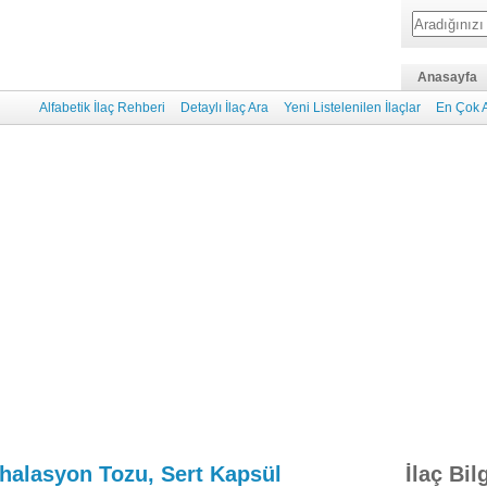
Anasayfa
Alfabetik İlaç Rehberi
Detaylı İlaç Ara
Yeni Listelenilen İlaçlar
En Çok A
halasyon Tozu, Sert Kapsül
İlaç Bil