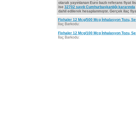
olarak yayınlanan Euro bazlı referans fiyat lis
ise
32702 sayılı Cumhurbaşkanlığı kararında
dahil edilerek hesaplanmıştır. Gerçek ilaç fiyat
Fixhaler 12 Mcg/500 Mcg İnhalasyon Tozu, Se
İlaç Barkodu:
Fixhaler 12 Mcg/100 Mcg İnhalasyon Tozu, Se
İlaç Barkodu: