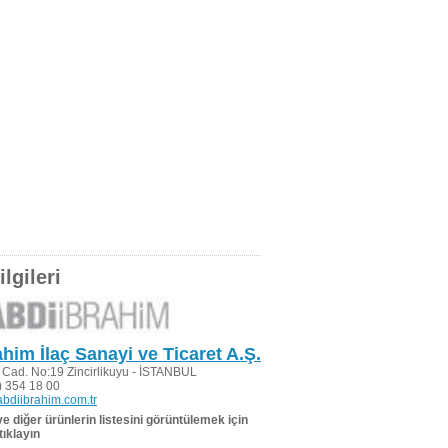
lgileri
ahim İlaç Sanayi ve Ticaret A.Ş.
i Cad. No:19 Zincirlikuyu - İSTANBUL
 354 18 00
bdiibrahim.com.tr
 ve diğer ürünlerin listesini görüntülemek için
tıklayın