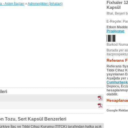
Fixhaler 1
- Astım İlaçları
»
Adrenerjikler (İnhalan)
Kapsül
İthal, Beşeri bi
E-Reçete: Pas
Etken Madde
Propiyonat
Barkod Numar
Burada yer ala
Ilacprospektu
Referans F
Referans fiya
Tıbbi Cihaz 
yayınlanan Eu
Aşağıda yer a
Cumhurbaşkan
Depocu, Eczac
hesaplanmıştı
leri
olabilir.
Hesaplanan
Google Reklam
n Tozu, Sert Kapsül Benzerleri
Türkiye İlaç ve Tıbbi Cihaz Kurumu (TITCK) tarafından halka açık