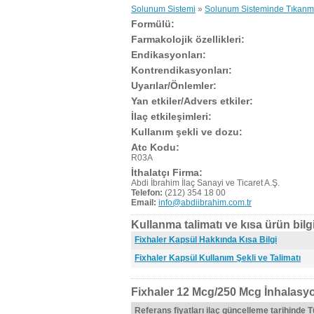
Solunum Sistemi
»
Solunum Sisteminde Tıkanma 
Formülü:
Farmakolojik özellikleri:
Endikasyonları:
Kontrendikasyonları:
Uyarılar/Önlemler:
Yan etkiler/Advers etkiler:
İlaç etkileşimleri:
Kullanım şekli ve dozu:
Atc Kodu:
R03A
İthalatçı Firma:
Abdi İbrahim İlaç Sanayi ve Ticaret A.Ş.
Telefon:
(212) 354 18 00
Email:
info@abdiibrahim.com.tr
Kullanma talimatı ve kısa ürün bilgi
Fixhaler Kapsül Hakkında Kısa Bilgi
Fixhaler Kapsül Kullanım Şekli ve Talimatı
Fixhaler 12 Mcg/250 Mcg İnhalasyo
Referans fiyatları ilaç güncelleme tarihinde 