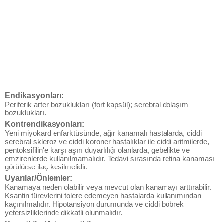
Endikasyonları:
Periferik arter bozuklukları (fort kapsül); serebral dolaşım
bozuklukları.
Kontrendikasyonları:
Yeni miyokard enfarktüsünde, ağır kanamalı hastalarda, ciddi
serebral skleroz ve ciddi koroner hastalıklar ile ciddi aritmilerde,
pentoksifilin'e karşı aşırı duyarlılığı olanlarda, gebelikte ve
emzirenlerde kullanılmamalıdır. Tedavi sırasında retina kanaması
görülürse ilaç kesilmelidir.
Uyarılar/Önlemler:
Kanamaya neden olabilir veya mevcut olan kanamayı arttırabilir.
Ksantin türevlerini tolere edemeyen hastalarda kullanımından
kaçınılmalıdır. Hipotansiyon durumunda ve ciddi böbrek
yetersizliklerinde dikkatli olunmalıdır.