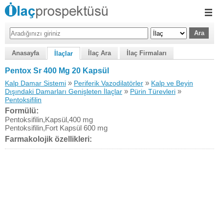
Anasayfa
İlaç Ara
İlaç Firmaları
İlaçlar
Pentox Sr 400 Mg 20 Kapsül
»
»
Kalp Damar Sistemi
Periferik Vazodilatörler
Kalp ve Beyin
»
»
Dışındaki Damarları Genişleten İlaçlar
Pürin Türevleri
Pentoksifilin
Formülü:
Pentoksifilin,Kapsül,400 mg
Pentoksifilin,Fort Kapsül 600 mg
Farmakolojik özellikleri: