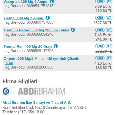
Vasoplan 100 Mg 5 Ampul
İlaç Barkodu: 8699541751315
3,69 Euro,
119,64 TL
Trental 100 Mg 5 Ampul
İlaç Barkodu: 8699809757608
2827,36 TL
Trentilin Retard 600 Mg 20 Film Tablet
İlaç Barkodu: 8699566034240
7,46 Euro,
241,86 TL
Trental Ret. 400 Mg 20 Draje
İlaç Barkodu: 8699809147706
272,73 TL
Onpent 100 Mg/5 Ml I.v. İnfüzyonluk Çözelti
, 5 Ad
4,18 Euro,
İlaç Barkodu: 8680202600356
135,52 TL
Firma Bilgileri
Abdi İbrahim İlaç Sanayi ve Ticaret A.Ş.
Kore Şehitleri Cad. No:19 Zincirlikuyu - İSTANBUL
Telefon:
(212) 354 18 00