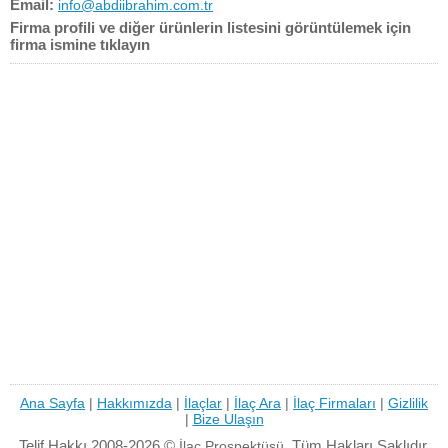
Email:
info@abdiibrahim.com.tr
Firma profili ve diğer ürünlerin listesini görüntülemek için
firma ismine tıklayın
Ana Sayfa
|
Hakkımızda
|
İlaçlar
|
İlaç Ara
|
İlaç Firmaları
|
Gizlilik
|
Bize Ulaşın
Telif Hakkı 2008-2026 ©
Tüm Hakları Saklıdır.
İlaç Prospektüsü.