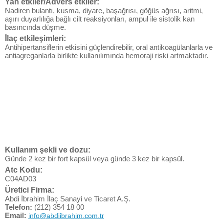
Yan etkiler/Advers etkiler:
Nadiren bulantı, kusma, diyare, başağrısı, göğüs ağrısı, aritmi,
aşırı duyarlılığa bağlı cilt reaksiyonları, ampul ile sistolik kan
basıncında düşme.
İlaç etkileşimleri:
Antihipertansiflerin etkisini güçlendirebilir, oral antikoagülanlarla ve
antiagreganlarla birlikte kullanılımında hemoraji riski artmaktadır.
Kullanım şekli ve dozu:
Günde 2 kez bir fort kapsül veya günde 3 kez bir kapsül.
Atc Kodu:
C04AD03
Üretici Firma:
Abdi İbrahim İlaç Sanayi ve Ticaret A.Ş.
Telefon:
(212) 354 18 00
Email:
info@abdiibrahim.com.tr