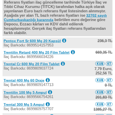
Referans fiyatları ilaç güncelleme tarihinde Türkiye İlaç ve
Tıbbi Cihaz Kurumu (TITCK) tarafından halka açık olarak
yayınlanan Euro bazlı referans fiyat listesinden alınmıştır.
Aşağıda yer alan TL bazlı referans fiyatları ise
32702 sayılı
belirtilen euro değerine göre
Cumhurbaşkanlığı kararında
Depocu, Eczacı kârları ve KDV dahil edilerek
hesaplanmıştır. Gerçek ilaç fiyatları referans fiyatlarından
farklı olabilir.
236,3 TL
Pentox Fort Sr 600 Mg 20 Kapsül
İlaç Barkodu: 8699514157953
669,35 TL
Trentilin Retard 400 Mg 20 Film Tablet
İlaç Barkodu: 8699566034226
Trental Cr 600 Mg 20 Film Tablet
İlaç Barkodu: 8699809037724
7,79 Euro,
252,56 TL
Trental 400 Mg 60 Draje
İlaç Barkodu: 8699809147713
0 TL
Trentilin 100 Mg 5 Ampul
İlaç Barkodu: 8699566754261
201,83 TL
Trental 300 Mg 5 Ampul
İlaç Barkodu: 8699809757707
1385,27 TL