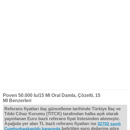
Poven 50.000 Iu/15 Ml Oral Damla, Çözelti, 15
Ml Benzerleri
Referans fiyatları ilaç güncelleme tarihinde Türkiye İlaç ve
Tıbbi Cihaz Kurumu (TITCK) tarafından halka açık olarak
yayınlanan Euro bazlı referans fiyat listesinden alınmıştır.
Aşağıda yer alan TL bazlı referans fiyatları ise
32702 sayılı
belirtilen euro değerine göre
Cumhurbaşkanlığı kararında