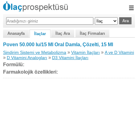
Anasayfa
İlaç Ara
İlaç Firmaları
İlaçlar
Poven 50.000 Iu/15 Ml Oral Damla, Çözelti, 15 Ml
»
»
Sindirim Sistemi ve Metabolizma
Vitamin İlaçları
A ve D Vitamini
»
»
D Vitamini Analogları
D3 Vitamini İlaçları
Formülü:
Farmakolojik özellikleri: