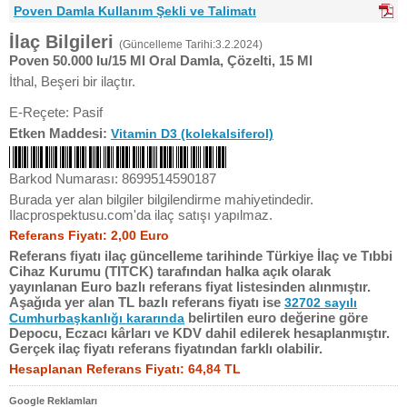
Poven Damla Kullanım Şekli ve Talimatı
İlaç Bilgileri
(Güncelleme Tarihi:3.2.2024)
Poven 50.000 Iu/15 Ml Oral Damla, Çözelti, 15 Ml
İthal, Beşeri bir ilaçtır.
E-Reçete: Pasif
Etken Maddesi:
Vitamin D3 (kolekalsiferol)
Barkod Numarası: 8699514590187
Burada yer alan bilgiler bilgilendirme mahiyetindedir.
Ilacprospektusu.com'da ilaç satışı yapılmaz.
Referans Fiyatı: 2,00 Euro
Referans fiyatı ilaç güncelleme tarihinde Türkiye İlaç ve Tıbbi
Cihaz Kurumu (TITCK) tarafından halka açık olarak
yayınlanan Euro bazlı referans fiyat listesinden alınmıştır.
Aşağıda yer alan TL bazlı referans fiyatı ise
32702 sayılı
belirtilen euro değerine göre
Cumhurbaşkanlığı kararında
Depocu, Eczacı kârları ve KDV dahil edilerek hesaplanmıştır.
Gerçek ilaç fiyatı referans fiyatından farklı olabilir.
Hesaplanan Referans Fiyatı: 64,84 TL
Google Reklamları