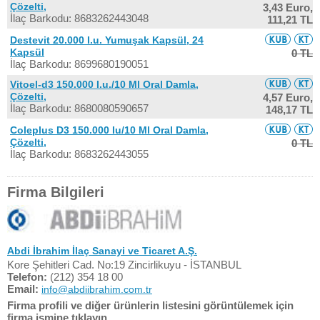
Çözelti,
3,43 Euro,
İlaç Barkodu: 8683262443048
111,21 TL
Destevit 20.000 I.u. Yumuşak Kapsül, 24
Kapsül
0 TL
İlaç Barkodu: 8699680190051
Vitoel-d3 150.000 I.u./10 Ml Oral Damla,
Çözelti,
4,57 Euro,
İlaç Barkodu: 8680080590657
148,17 TL
Coleplus D3 150.000 Iu/10 Ml Oral Damla,
Çözelti,
0 TL
İlaç Barkodu: 8683262443055
Firma Bilgileri
Abdi İbrahim İlaç Sanayi ve Ticaret A.Ş.
Kore Şehitleri Cad. No:19 Zincirlikuyu - İSTANBUL
Telefon:
(212) 354 18 00
Email:
info@abdiibrahim.com.tr
Firma profili ve diğer ürünlerin listesini görüntülemek için
firma ismine tıklayın