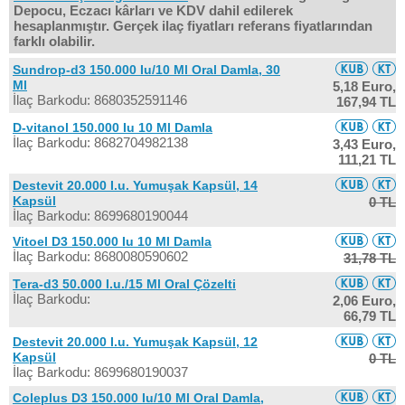
Depocu, Eczacı kârları ve KDV dahil edilerek
hesaplanmıştır. Gerçek ilaç fiyatları referans fiyatlarından
farklı olabilir.
Sundrop-d3 150.000 Iu/10 Ml Oral Damla, 30
Ml
5,18 Euro,
İlaç Barkodu: 8680352591146
167,94 TL
D-vitanol 150.000 Iu 10 Ml Damla
İlaç Barkodu: 8682704982138
3,43 Euro,
111,21 TL
Destevit 20.000 I.u. Yumuşak Kapsül, 14
Kapsül
0 TL
İlaç Barkodu: 8699680190044
Vitoel D3 150.000 Iu 10 Ml Damla
İlaç Barkodu: 8680080590602
31,78 TL
Tera-d3 50.000 I.u./15 Ml Oral Çözelti
İlaç Barkodu:
2,06 Euro,
66,79 TL
Destevit 20.000 I.u. Yumuşak Kapsül, 12
Kapsül
0 TL
İlaç Barkodu: 8699680190037
Coleplus D3 150.000 Iu/10 Ml Oral Damla,