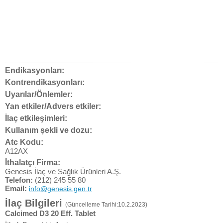
Endikasyonları:
Kontrendikasyonları:
Uyarılar/Önlemler:
Yan etkiler/Advers etkiler:
İlaç etkileşimleri:
Kullanım şekli ve dozu:
Atc Kodu:
A12AX
İthalatçı Firma:
Genesis İlaç ve Sağlık Ürünleri A.Ş.
Telefon:
(212) 245 55 80
Email:
info@genesis.gen.tr
İlaç Bilgileri
(Güncelleme Tarihi:10.2.2023)
Calcimed D3 20 Eff. Tablet