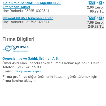
Calcium-d Sandoz 600 Mg/400 Iu 20
Efervesan Tablet
2,06 Euro,
İlaç Barkodu: 8699516028541
66,79 TL
Newcal D3 45 Efervesan Tablet
İlaç Barkodu: 8697927021571
7,69 Euro,
249,32 TL
Firma Bilgileri
Genesis İlaç ve Sağlık Ürünleri A.Ş.
Ömer Avni Mah. İnebolu sokak Sümbül Konak Apt. no:85 Daire 3
Telefon:
(212) 245 55 80
Email:
info@genesis.gen.tr
Firma profili ve diğer ürünlerin listesini görüntülemek için
firma ismine tıklayın