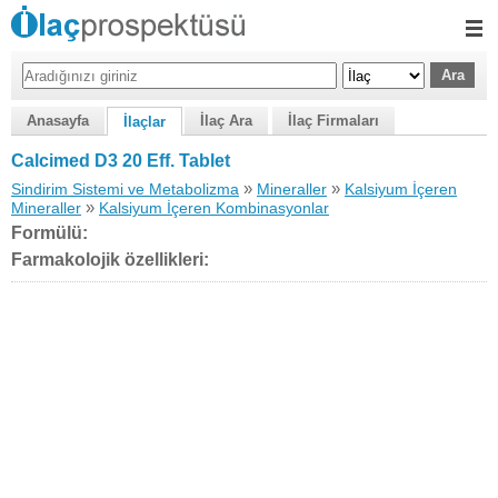
Anasayfa
İlaç Ara
İlaç Firmaları
İlaçlar
Calcimed D3 20 Eff. Tablet
»
»
Sindirim Sistemi ve Metabolizma
Mineraller
Kalsiyum İçeren
»
Mineraller
Kalsiyum İçeren Kombinasyonlar
Formülü:
Farmakolojik özellikleri: