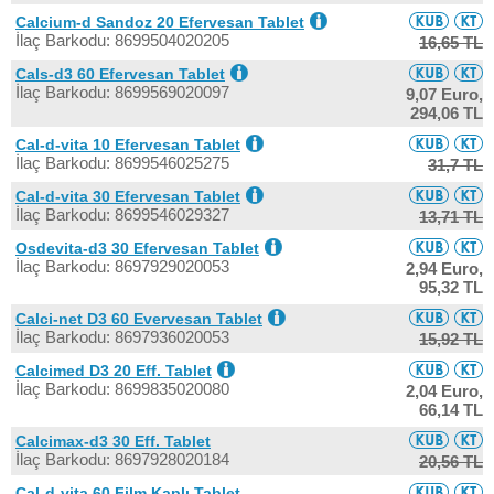
Calcium-d Sandoz 20 Efervesan Tablet
İlaç Barkodu: 8699504020205
16,65 TL
Cals-d3 60 Efervesan Tablet
İlaç Barkodu: 8699569020097
9,07 Euro,
294,06 TL
Cal-d-vita 10 Efervesan Tablet
İlaç Barkodu: 8699546025275
31,7 TL
Cal-d-vita 30 Efervesan Tablet
İlaç Barkodu: 8699546029327
13,71 TL
Osdevita-d3 30 Efervesan Tablet
İlaç Barkodu: 8697929020053
2,94 Euro,
95,32 TL
Calci-net D3 60 Evervesan Tablet
İlaç Barkodu: 8697936020053
15,92 TL
Calcimed D3 20 Eff. Tablet
İlaç Barkodu: 8699835020080
2,04 Euro,
66,14 TL
Calcimax-d3 30 Eff. Tablet
İlaç Barkodu: 8697928020184
20,56 TL
Cal-d-vita 60 Film Kaplı Tablet