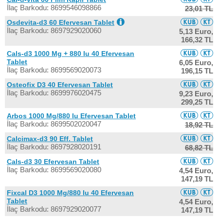
İlaç Barkodu: 8699546098866
23,01 TL
Osdevita-d3 60 Efervesan Tablet
İlaç Barkodu: 8697929020060
5,13 Euro,
166,32 TL
Cals-d3 1000 Mg + 880 Iu 40 Efervesan
Tablet
6,05 Euro,
İlaç Barkodu: 8699569020073
196,15 TL
Osteofix D3 40 Efervesan Tablet
İlaç Barkodu: 8699976020475
9,23 Euro,
299,25 TL
Arbos 1000 Mg/880 Iu Efervesan Tablet
İlaç Barkodu: 8699502020047
18,92 TL
Calcimax-d3 90 Eff. Tablet
İlaç Barkodu: 8697928020191
68,82 TL
Cals-d3 30 Efervesan Tablet
İlaç Barkodu: 8699569020080
4,54 Euro,
147,19 TL
Fixcal D3 1000 Mg/880 Iu 40 Efervesan
Tablet
4,54 Euro,
İlaç Barkodu: 8697929020077
147,19 TL