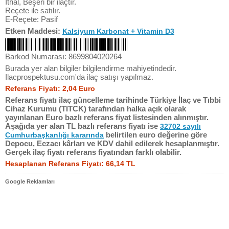
İthal, Beşeri bir ilaçtır.
Reçete ile satılır.
E-Reçete: Pasif
Etken Maddesi:
Kalsiyum Karbonat + Vitamin D3
Barkod Numarası: 8699804020264
Burada yer alan bilgiler bilgilendirme mahiyetindedir.
Ilacprospektusu.com'da ilaç satışı yapılmaz.
Referans Fiyatı: 2,04 Euro
Referans fiyatı ilaç güncelleme tarihinde Türkiye İlaç ve Tıbbi
Cihaz Kurumu (TITCK) tarafından halka açık olarak
yayınlanan Euro bazlı referans fiyat listesinden alınmıştır.
Aşağıda yer alan TL bazlı referans fiyatı ise
32702 sayılı
belirtilen euro değerine göre
Cumhurbaşkanlığı kararında
Depocu, Eczacı kârları ve KDV dahil edilerek hesaplanmıştır.
Gerçek ilaç fiyatı referans fiyatından farklı olabilir.
Hesaplanan Referans Fiyatı: 66,14 TL
Google Reklamları