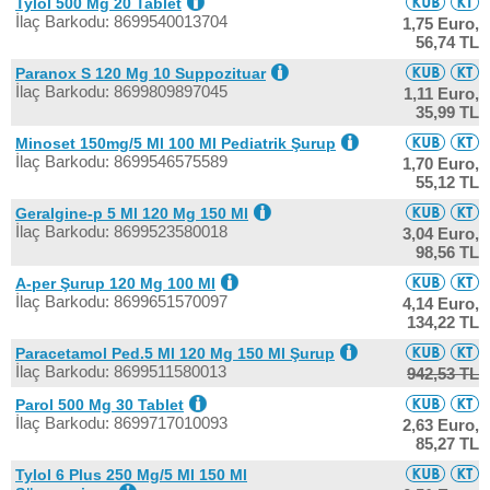
Tylol 500 Mg 20 Tablet
İlaç Barkodu: 8699540013704
1,75 Euro,
56,74 TL
Paranox S 120 Mg 10 Suppozituar
İlaç Barkodu: 8699809897045
1,11 Euro,
35,99 TL
Minoset 150mg/5 Ml 100 Ml Pediatrik Şurup
İlaç Barkodu: 8699546575589
1,70 Euro,
55,12 TL
Geralgine-p 5 Ml 120 Mg 150 Ml
İlaç Barkodu: 8699523580018
3,04 Euro,
98,56 TL
A-per Şurup 120 Mg 100 Ml
İlaç Barkodu: 8699651570097
4,14 Euro,
134,22 TL
Paracetamol Ped.5 Ml 120 Mg 150 Ml Şurup
İlaç Barkodu: 8699511580013
942,53 TL
Parol 500 Mg 30 Tablet
İlaç Barkodu: 8699717010093
2,63 Euro,
85,27 TL
Tylol 6 Plus 250 Mg/5 Ml 150 Ml