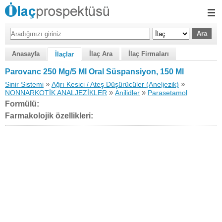
Anasayfa
İlaç Ara
İlaç Firmaları
İlaçlar
Parovanc 250 Mg/5 Ml Oral Süspansiyon, 150 Ml
»
»
Sinir Sistemi
Ağrı Kesici / Ateş Düşürücüler (Aneljezik)
»
»
NONNARKOTİK ANALJEZİKLER
Anilidler
Parasetamol
Formülü:
Farmakolojik özellikleri: