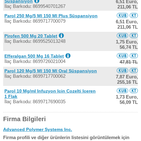
Süspansiyon
6,51 Euro,
İlaç Barkodu: 8699540701267
211,06 TL
Parol 250 Mg/5 Ml 150 Ml Plus Süspansiyon
İlaç Barkodu: 8699717700079
6,51 Euro,
211,06 TL
Pirofen 500 Mg 20 Tablet
İlaç Barkodu: 8699525013248
1,75 Euro,
56,74 TL
Efferalgan 500 Mg 16 Tablet
İlaç Barkodu: 8699726021004
47,81 TL
Parol 120 Mg/5 Ml 150 Ml Oral Süspansiyon
İlaç Barkodu: 8699717700062
7,87 Euro,
255,16 TL
Parol 10 Mg/ml Infuzyon Icin Cozelti Iceren
1 Flak
1,73 Euro,
İlaç Barkodu: 8699717690035
56,09 TL
Firma Bilgileri
Advanced Polymer Systems Inc.
Firma profili ve diğer ürünlerin listesini görüntülemek için