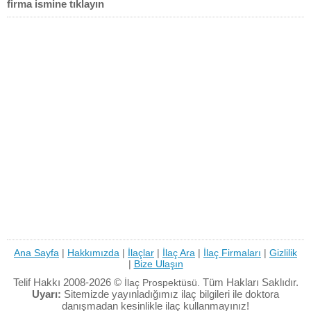
firma ismine tıklayın
Ana Sayfa
|
Hakkımızda
|
İlaçlar
|
İlaç Ara
|
İlaç Firmaları
|
Gizlilik
|
Bize Ulaşın
Telif Hakkı 2008-2026 ©
Tüm Hakları Saklıdır.
İlaç Prospektüsü.
Uyarı:
Sitemizde yayınladığımız ilaç bilgileri ile doktora
danışmadan kesinlikle ilaç kullanmayınız!