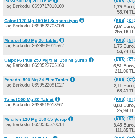
Parol 500 Mg 20 Tablet
İlaç Barkodu: 8699717010109
1,75 Euro,
56,74 TL
Calpol 120 Mg 150 Ml Süspansiyon
İlaç Barkodu: 8699522705009
7,87 Euro,
255,16 TL
Minoset 500 Mg 20 Tablet
İlaç Barkodu: 8699505011592
1,75 Euro,
56,74 TL
Calpol-6 Plus 250 Mg/5 Ml 150 Ml Şurup
İlaç Barkodu: 8699522705160
6,51 Euro,
211,06 TL
Panadol 500 Mg 24 Film Tablet
İlaç Barkodu: 8699522091027
2,11 Euro,
68,41 TL
Tamol 500 Mg 20 Tablet
İlaç Barkodu: 8699516013561
0,80 Euro,
25,94 TL
Minafen 120 Mg 150 Cc Şurup
İlaç Barkodu: 8699580570014
3,45 Euro,
111,85 TL