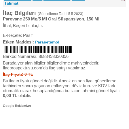
Talimatı
İlaç Bilgileri
(Güncelleme Tarihi:5.5.2023)
Parovanc 250 Mg/5 Ml Oral Süspansiyon, 150 Ml
İthal, Beşeri bir ilaçtır.
E-Reçete: Pasif
Etken Maddesi:
Parasetamol
Barkod Numarası: 8683498330396
Burada yer alan bilgiler bilgilendirme mahiyetindedir.
Ilacprospektusu.com'da ilaç satışı yapılmaz.
İlaç Fiyatı: 0 TL
Bu ilacın fiyatı güncel değildir. Ancak en son fiyat güncelleme
tarihinden sonra yaşanan enflasyon, döviz kuru ve KDV farkı
otomatik olarak hesaplandığında bu ilacın tahmini güncel fiyatı:
0,00 TL
olabilir.
Google Reklamları