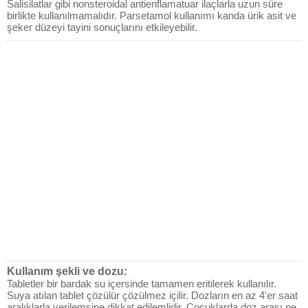
Salisilatlar gibi nonsteroidal antienflamatuar ilaçlarla uzun süre
birlikte kullanılmamalıdır. Parsetamol kullanımı kanda ürik asit ve
şeker düzeyi tayini sonuçlarını etkileyebilir.
Kullanım şekli ve dozu:
Tabletler bir bardak su içersinde tamamen eritilerek kullanılır.
Suya atılan tablet çözülür çözülmez içilir. Dozların en az 4'er saat
aralıklarla verilemsine dikkat edilemlidir. Çocuklarda doz arası ne