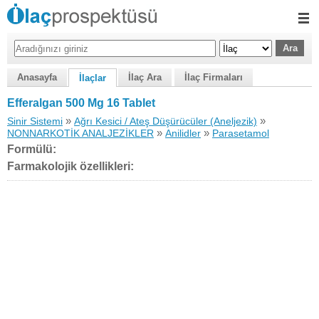
Anasayfa
İlaç Ara
İlaç Firmaları
İlaçlar
Efferalgan 500 Mg 16 Tablet
»
»
Sinir Sistemi
Ağrı Kesici / Ateş Düşürücüler (Aneljezik)
»
»
NONNARKOTİK ANALJEZİKLER
Anilidler
Parasetamol
Formülü:
Farmakolojik özellikleri: