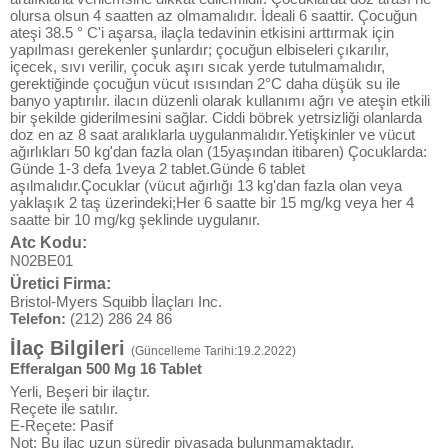
olursa olsun 4 saatten az olmamalıdır. İdeali 6 saattir. Çocuğun
ateşi 38.5 ° C'i aşarsa, ilaçla tedavinin etkisini arttırmak için
yapılması gerekenler şunlardır; çocuğun elbiseleri çıkarılır,
içecek, sıvı verilir, çocuk aşırı sıcak yerde tutulmamalıdır,
gerektiğinde çocuğun vücut ısısından 2°C daha düşük su ile
banyo yaptırılır. ilacın düzenli olarak kullanımı ağrı ve ateşin etkili
bir şekilde giderilmesini sağlar. Ciddi böbrek yetrsizliği olanlarda
doz en az 8 saat aralıklarla uygulanmalıdır.Yetişkinler ve vücut
ağırlıkları 50 kg'dan fazla olan (15yaşından itibaren) Çocuklarda:
Günde 1-3 defa 1veya 2 tablet.Günde 6 tablet
aşılmalıdır.Çocuklar (vücut ağırlığı 13 kg'dan fazla olan veya
yaklaşık 2 taş üzerindeki;Her 6 saatte bir 15 mg/kg veya her 4
saatte bir 10 mg/kg şeklinde uygulanır.
Atc Kodu:
N02BE01
Üretici Firma:
Bristol-Myers Squibb İlaçları Inc.
Telefon:
(212) 286 24 86
İlaç Bilgileri
(Güncelleme Tarihi:19.2.2022)
Efferalgan 500 Mg 16 Tablet
Yerli, Beşeri bir ilaçtır.
Reçete ile satılır.
E-Reçete: Pasif
Not: Bu ilaç uzun süredir piyasada bulunmamaktadır.