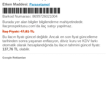
Etken Maddesi:
Parasetamol
Barkod Numarası: 8699726021004
Burada yer alan bilgiler bilgilendirme mahiyetindedir.
Ilacprospektusu.com'da ilaç satışı yapılmaz.
İlaç Fiyatı: 47,81 TL
Bu ilacın fiyatı güncel değildir. Ancak en son fiyat güncelleme
tarihinden sonra yaşanan enflasyon, döviz kuru ve KDV farkı
otomatik olarak hesaplandığında bu ilacın tahmini güncel fiyatı:
137,76 TL
olabilir.
Google Reklamları