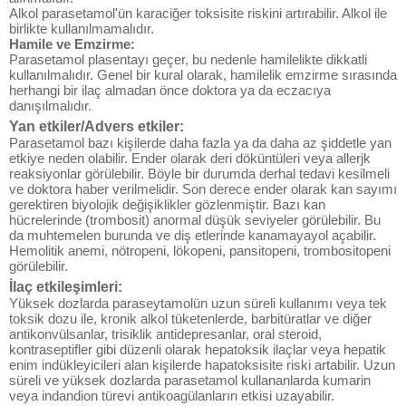
Alkol parasetamol'ün karaciğer toksisite riskini artırabilir. Alkol ile
birlikte kullanılmamalıdır.
Hamile ve Emzirme:
Parasetamol plasentayı geçer, bu nedenle hamilelikte dikkatli
kullanılmalıdır. Genel bir kural olarak, hamilelik emzirme sırasında
herhangi bir ilaç almadan önce doktora ya da eczacıya
danışılmalıdır.
Yan etkiler/Advers etkiler:
Parasetamol bazı kişilerde daha fazla ya da daha az şiddetle yan
etkiye neden olabilir. Ender olarak deri döküntüleri veya allerjk
reaksiyonlar görülebilir. Böyle bir durumda derhal tedavi kesilmeli
ve doktora haber verilmelidir. Son derece ender olarak kan sayımı
gerektiren biyolojik değişiklikler gözlenmiştir. Bazı kan
hücrelerinde (trombosit) anormal düşük seviyeler görülebilir. Bu
da muhtemelen burunda ve diş etlerinde kanamayayol açabilir.
Hemolitik anemi, nötropeni, lökopeni, pansitopeni, trombositopeni
görülebilir.
İlaç etkileşimleri:
Yüksek dozlarda paraseytamolün uzun süreli kullanımı veya tek
toksik dozu ile, kronik alkol tüketenlerde, barbitüratlar ve diğer
antikonvülsanlar, trisiklik antidepresanlar, oral steroid,
kontraseptifler gibi düzenli olarak hepatoksik ilaçlar veya hepatik
enim indükleyicileri alan kişilerde hapatoksisite riski artabilir. Uzun
süreli ve yüksek dozlarda parasetamol kullananlarda kumarin
veya indandion türevi antikoagülanların etkisi uzayabilir.