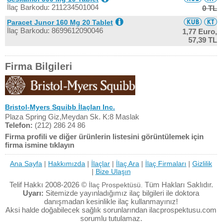
İlaç Barkodu: 211234501004
0 TL
Paracet Junor 160 Mg 20 Tablet
İlaç Barkodu: 8699612090046
1,77 Euro,
57,39 TL
Firma Bilgileri
Bristol-Myers Squibb İlaçları Inc.
Plaza Spring Giz,Meydan Sk. K:8 Maslak
Telefon:
(212) 286 24 86
Firma profili ve diğer ürünlerin listesini görüntülemek için
firma ismine tıklayın
Ana Sayfa
|
Hakkımızda
|
İlaçlar
|
İlaç Ara
|
İlaç Firmaları
|
Gizlilik
|
Bize Ulaşın
Telif Hakkı 2008-2026 ©
Tüm Hakları Saklıdır.
İlaç Prospektüsü.
Uyarı:
Sitemizde yayınladığımız ilaç bilgileri ile doktora
danışmadan kesinlikle ilaç kullanmayınız!
Aksi halde doğabilecek sağlık sorunlarından ilacprospektusu.com
sorumlu tutulamaz.