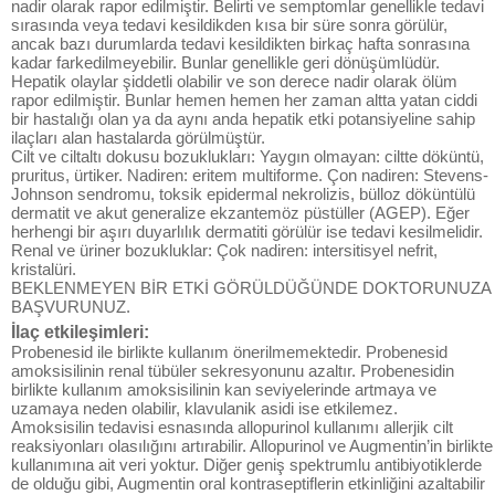
nadir olarak rapor edilmiştir. Belirti ve semptomlar genellikle tedavi
sırasında veya tedavi kesildikden kısa bir süre sonra görülür,
ancak bazı durumlarda tedavi kesildikten birkaç hafta sonrasına
kadar farkedilmeyebilir. Bunlar genellikle geri dönüşümlüdür.
Hepatik olaylar şiddetli olabilir ve son derece nadir olarak ölüm
rapor edilmiştir. Bunlar hemen hemen her zaman altta yatan ciddi
bir hastalığı olan ya da aynı anda hepatik etki potansiyeline sahip
ilaçları alan hastalarda görülmüştür.
Cilt ve ciltaltı dokusu bozuklukları: Yaygın olmayan: ciltte döküntü,
pruritus, ürtiker. Nadiren: eritem multiforme. Çon nadiren: Stevens-
Johnson sendromu, toksik epidermal nekrolizis, bülloz döküntülü
dermatit ve akut generalize ekzantemöz püstüller (AGEP). Eğer
herhengi bir aşırı duyarlılık dermatiti görülür ise tedavi kesilmelidir.
Renal ve üriner bozukluklar: Çok nadiren: intersitisyel nefrit,
kristalüri.
BEKLENMEYEN BİR ETKİ GÖRÜLDÜĞÜNDE DOKTORUNUZA
BAŞVURUNUZ.
İlaç etkileşimleri:
Probenesid ile birlikte kullanım önerilmemektedir. Probenesid
amoksisilinin renal tübüler sekresyonunu azaltır. Probenesidin
birlikte kullanım amoksisilinin kan seviyelerinde artmaya ve
uzamaya neden olabilir, klavulanik asidi ise etkilemez.
Amoksisilin tedavisi esnasında allopurinol kullanımı allerjik cilt
reaksiyonları olasılığını artırabilir. Allopurinol ve Augmentin’in birlikte
kullanımına ait veri yoktur. Diğer geniş spektrumlu antibiyotiklerde
de olduğu gibi, Augmentin oral kontraseptiflerin etkinliğini azaltabilir