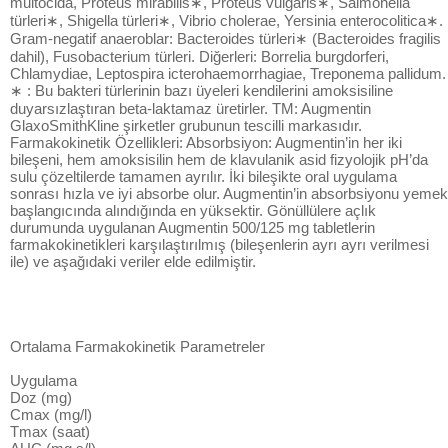
multocida, Proteus mirabilis∗, Proteus vulgaris∗, Salmonella
türleri∗, Shigella türleri∗, Vibrio cholerae, Yersinia enterocolitica∗.
Gram-negatif anaeroblar: Bacteroides türleri∗ (Bacteroides fragilis
dahil), Fusobacterium türleri. Diğerleri: Borrelia burgdorferi,
Chlamydiae, Leptospira icterohaemorrhagiae, Treponema pallidum.
∗ : Bu bakteri türlerinin bazı üyeleri kendilerini amoksisiline
duyarsızlaştıran beta-laktamaz üretirler. TM: Augmentin
GlaxoSmithKline şirketler grubunun tescilli markasıdır.
Farmakokinetik Özellikleri: Absorbsiyon: Augmentin’in her iki
bileşeni, hem amoksisilin hem de klavulanik asid fizyolojik pH’da
sulu çözeltilerde tamamen ayrılır. İki bileşikte oral uygulama
sonrası hızla ve iyi absorbe olur. Augmentin’in absorbsiyonu yemek
başlangıcında alındığında en yüksektir. Gönüllülere açlık
durumunda uygulanan Augmentin 500/125 mg tabletlerin
farmakokinetikleri karşılaştırılmış (bileşenlerin ayrı ayrı verilmesi
ile) ve aşağıdaki veriler elde edilmiştir.
Ortalama Farmakokinetik Parametreler
Uygulama
Doz (mg)
Cmax (mg/l)
Tmax (saat)