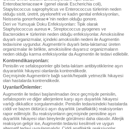
Enterobacteriaceae∗ (genel olarak Escherichia coli),
Stapylococcus saprophyticus ve Enterococcus türlerinin neden
olduğu sistit, üretrit, piyelonefrit ve kadın genital enfeksiyonları,
Neisseria gonorrhoeae∗’nin neden olduğu gonore.
Deri ve Yumuşak Doku Enfeksiyonları: Tipik olarak
Staphylococcus aureus∗, Streptococcus pyogenes ve
Bacteroides∗ türlerinin neden olduğu enfeksiyonlar. Amoksisiline
duyarlı organizmalar, içindeki amoksisilin nedeni ile Augmentin
tedavisine uygundur. Augmentin’e duyarlı beta-laktamaz üreten
organizmalar ile birlikte, amoksisiline duyarsız organizmaların
neden olduğu karma enfeksiyonlar da Augmentin ile tedavi edilebilir.
Kontrendikasyonları:
Penisilin ve sefalosporinler gibi beta-laktam antibiyotiklerine aşırı
duyararlılık hikayesi olanlarda kontrendikedir.
Geçmişinde Augmentin’e bağlı sarılık/hepatik yetmezlik hikayesi
olan hastalarda kontrendikedir.
Uyarılar/Önlemler:
Augmentin ile tedavi başlanılmadan önce geçmişde penisilin,
sefalosporin ve diğer allerjenlere karşı aşırı duyarlılık hikayesi
varlığı dikkatlice sorgulanmalıdır. Penisilin tedavisindeki hastalarda
ciddi ve bazen öldürücü aşırı duyarlılık (anafilaktik) reaksiyonları
rapor edilmiştir. Bu reaksiyonların geçmişinde penisiline aşırı
duyarlılık hikayesi olan bireylerde görülmesi daha olasıdır. Allerjik
reaksiyon gelişir ise, Augmentin tedavisi kesilmeli ve uygun
alternatif tedavi uygulanmalıdır. Ciddi anafilaktik reaksiyonlar