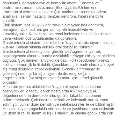
dönüşümlü agranülositoz ve hemolitik anemi. Kanama ve
protrombin zamanında uzama (Bkz. Uyarılar/Önlemler)
İmmmün sistem bozuklukları: Çok nadiren: anjionörotik ödem,
anafilaksi, serum hastalığı benzeri sendrom, hipersensitivite
vasküliti.
Sinir sistemi bozukluklukları: Yaygın olmayan: baş dönmesi,
başağrısı. Çok nadiren: geri dönüşmlü hiperaktivite ve
konvülsiyonlar. Konvülsiyonlar renal fonksiyon bozukluğu olanlar
veya yüksek doz uygulananlar da görülebilir.
Gastrointestinal sistem bozuklukları: Yaygın olarak: diyare, bulantı,
kusma. Bulantı sıklıkla yüksek oral dozlar ile ilişkilidir.
Gastrointestinal reaksiyonlar görülür ise Augmentin yemek
başlangıcında alınarak bunlar azaltılabilir. Yaygın olmayan: sindirim
güçlüğü. Çok nadiren: antibiyotiğe bağlı kolit (psödomembranöz
kolit ve hemorajik kolit dahil). Çocuklarda çok nadir olarak yüzeyel
diş rengi değişikliği rapor edilmiştir. Genellikle fırçalama ile
giderildiğinden, iyi bir ağız hijyeni ile diş rengi değimini
engellenebilirω (ω: süspansiyon formları içim temel güvenik
bilgisidir).
Hepatobiliyer bozuklukluklar: Yaygın olmayan: beta-laktam
antibiyotikler ile tedavi edilen hastalarda AST ve/veya ALT
değerlerinde orta derecede artış görülür fakat bunun önemi
bilinmemektedir. Çok nadiren: hepatit ve kolestatik sarılık rapor
edilmiştir, bunlar diğer penisilin ve sefalosporinler ile de bildirilmiştir.
Hepatik olaylar çogunlukla erkeklerde ve yaşlılarda rapor edilmiştir
ve uzun süreli kullanım ile ilişkili olabilir. Bu olaylar çocuklarda çok