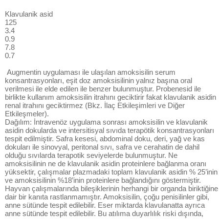
Klavulanik asid
125
3.4
0.9
7.8
0.7
Augmentin uygulaması ile ulaşılan amoksisilin serum
konsantrasyonları, eşit doz amoksisilinin yalnız başına oral
verilmesi ile elde edilen ile benzer bulunmuştur. Probenesid ile
birlikte kullanım amoksisilin itrahını geciktirir fakat klavulanik asidin
renal itrahını geciktirmez (Bkz. İlaç Etkileşimleri ve Diğer
Etkileşmeler).
Dağılım: İntravenöz uygulama sonrası amoksisilin ve klavulanik
asidin dokularda ve intersitisyal sıvıda terapötik konsantrasyonları
tespit edilmiştir. Safra kesesi, abdominal doku, deri, yağ ve kas
dokuları ile sinovyal, peritonal sıvı, safra ve cerahatin de dahil
olduğu sıvılarda terapotik seviyelerde bulunmuştur. Ne
amoksisilinin ne de klavulanik asidin proteinlere bağlanma oranı
yüksektir, çalışmalar plazmadaki toplam klavulanik asidin % 25’inin
ve amoksisilinin %18’inin proteinlere bağlandığını göstermiştir.
Hayvan çalışmalarında bileşiklerinin herhangi bir organda biriktiğine
dair bir kanıta rastlanmamıştır. Amoksisilin, çoğu penisilinler gibi,
anne sütünde tespit edilebilir. Eser miktarda klavulanatta ayrıca
anne sütünde tespit edilebilir. Bu atılıma duyarlılık riski dışında,