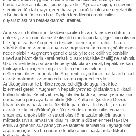
hemen adrenalin ile acil tedavi gerektirir. Ayrıca oksijen, intravenöz
steroid ve tüp takmayı içeren hava yolu müdahalesi de gerekebilir.
∗Bu bakteri türlerinin bazı üyeleri kendilerini amoksisiline
duyarsızlaştıran beta-laktamaz üretirler.
Amoksisilin kullanımını takiben görülen kızamık benzeri döküntü
enfeksiyöz mononükleoz ile ilişkili bulunduğundan, eğer buna ilişkin
bir şüphe var ise Augmentin tedavisinden kaçınılmalıdır. Uzun
süreli kullanım zamanla duyarsız organizmaların aşırı çoğalmasına
neden olabilir. Augmentin genel olarak iyi tolere edilir ve penisilin
türevi antibiyotiklerin karakteristik düşük toksisite özelliğine sahiptir.
Uzun süreli tedavi sırasında periyodik olarak renal, hepatik ve kan
fonksiyonlarını içeren organ sistemlerinin işlevlerinin
değerlendirilmesi mantıklıdır. Augmentin uygulanan hastalarda nadir
olarak protrombin zamanında uzama rapor edilmiştir.
Antikoagülanlar ile birlikte reçete edildiğinde uygun şekilde
izlenmesi gerekir. Augmentin hepatik yetmezliği olanlarda dikkatli
kullanılmalıdır. Renal yetmezliği olanlarda dozaj, renal yetmezliğin
derecesine göre ayarlanmalıdır (Bkz. Kullanım Şekli ve Dozu).
İdrarı azalmış hastalarda, özellikle parenteral tedavide çok nadir
olarak kristalüri görülmüştür. Yüksek doz amoksisilin tedavisi
sırasında, amoksisilin kristalüri olasılığını azaltmak için uygun
miktarda sıvı alınması ve idrar miktarının düzenlenmesi tavsiye
edilir. Augmentin süspansiyon ve tabletler fenilalanin kaynağı olan
aspartam içerir ve bu nedenle fenilketonürili hastalarda dikkatli
kullanılmalıdır.