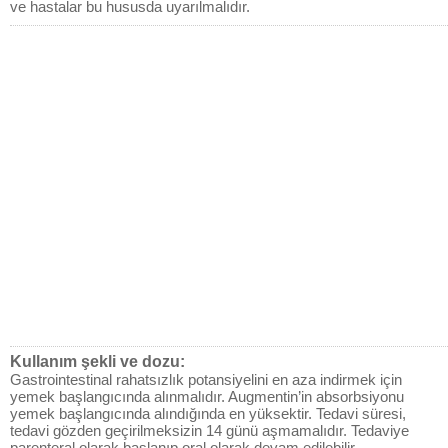
ve hastalar bu hususda uyarılmalıdır.
Kullanım şekli ve dozu:
Gastrointestinal rahatsızlık potansiyelini en aza indirmek için
yemek başlangıcında alınmalıdır. Augmentin’in absorbsiyonu
yemek başlangıcında alındığında en yüksektir. Tedavi süresi,
tedavi gözden geçirilmeksizin 14 günü aşmamalıdır. Tedaviye
parenteral olarak başlanıp oral olarak devam edilebilir.