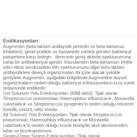
Endikasyonları:
Augmentin (beta-laktam antibiyotik penisilin ve beta-laktamaz
inhibitörü), genel pratikte ve hastanede sıklıkla görülen bakteriyal
patojenlere karşı belirgin derecede geniş aktivite spekturumuna
sahip bir antibakteriyal ajandır. Klavulanatın beta-laktamazı inhibe
edici etkisi amoksisilinin etki spekturumunu diğer beta-laktam
antibiyotiklere dirençli organizmaları da içine alacak şekilde
genişletir. Augmentin, aşağıdaki bölgelerde Augmentine duyarlı
organizmaların neden olduğu bakteriyal enfeksiyonların kısa süreli
tedavisinde endikedir:
Üst Solunum Yolu Enfeksiyonları (KBB dahil): Tipik olarak
Streptococcus pneumoniae, Haemophilus influenzae∗, Moraxella
catarhalis∗ ve Streptococcus pyogenes’in neden olduğu rekürren
tonsillit, sinüzit, otitis media.
Alt Solunum Yolu Enfeksiyonları: Tipik olarak Streptococcus
pneumoniae, Haemophilus influenzae∗ ve Moraxella
catarhalis∗’in neden olduğu kronik bronşitin akut alevlenmeleri,
lobar ve bronkopnömoni.
Genito-Üriner Sistem Enfeksiyonları: Tipik olarak