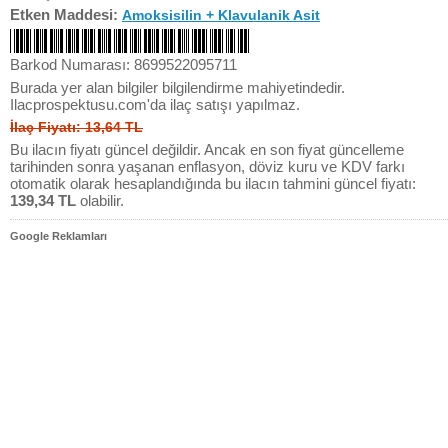
Etken Maddesi:
Amoksisilin + Klavulanik Asit
Barkod Numarası: 8699522095711
Burada yer alan bilgiler bilgilendirme mahiyetindedir.
Ilacprospektusu.com'da ilaç satışı yapılmaz.
İlaç Fiyatı: 13,64 TL
Bu ilacın fiyatı güncel değildir. Ancak en son fiyat güncelleme
tarihinden sonra yaşanan enflasyon, döviz kuru ve KDV farkı
otomatik olarak hesaplandığında bu ilacın tahmini güncel fiyatı:
139,34 TL
olabilir.
Google Reklamları