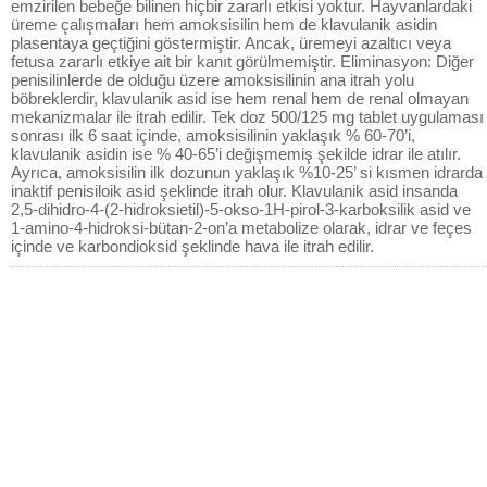
emzirilen bebeğe bilinen hiçbir zararlı etkisi yoktur. Hayvanlardaki
üreme çalışmaları hem amoksisilin hem de klavulanik asidin
plasentaya geçtiğini göstermiştir. Ancak, üremeyi azaltıcı veya
fetusa zararlı etkiye ait bir kanıt görülmemiştir. Eliminasyon: Diğer
penisilinlerde de olduğu üzere amoksisilinin ana itrah yolu
böbreklerdir, klavulanik asid ise hem renal hem de renal olmayan
mekanizmalar ile itrah edilir. Tek doz 500/125 mg tablet uygulaması
sonrası ilk 6 saat içinde, amoksisilinin yaklaşık % 60-70’i,
klavulanik asidin ise % 40-65’i değişmemiş şekilde idrar ile atılır.
Ayrıca, amoksisilin ilk dozunun yaklaşık %10-25’ si kısmen idrarda
inaktif penisiloik asid şeklinde itrah olur. Klavulanik asid insanda
2,5-dihidro-4-(2-hidroksietil)-5-okso-1H-pirol-3-karboksilik asid ve
1-amino-4-hidroksi-bütan-2-on’a metabolize olarak, idrar ve feçes
içinde ve karbondioksid şeklinde hava ile itrah edilir.