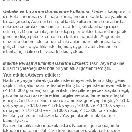
Gebelik ve Emzirme Döneminde Kullanımı:
Gebelik kategorisi B’
dir. Fetal membran yırtılması olmuş, preterm kadınlarda yapılmış
bir çalışmada, Augmentin’in profilaktik kullanımının neonatlarda
nekroze enterokolit riskinin artması ile ilişkili olabileceği rapor
edilmiştir. Diğer tüm ilaçlarda olduğu gibi, doktor tarafından gerekli
görülmedikçe gebelik esnasında kullanılmamalıdır. Augmentin
emzirme döneminde, anne sütü ile atılan eser miktarlara karşı
gelişebilecek duyarlılık riski dışında, uygulanabilir. Emzirilen
infantlar için bilinen bir zararlı etkisi yoktur.
Makine veTaşıt Kullanımı Üzerine Etkileri:
Taşıt veya makine
kullanım yeteneği üzerinde bir yan etkisi gözlenmemiştir.
Yan etkiler/Advers etkiler:
Nadir ve yaygın olarak görülen istenmeyen etkilerin sıklığı geniş
çaplı klinik çalışmalar ile tespit edilmiştir. Diğer istenmeyen etkilerin
(< 1/10.000 görülen) sıklığına ilişkin tespitlere gerçek sayılar değil,
pazarlama sonrası elde edilen bilgiler ve raporlar referans teşkil
etmiştir. Sıklık sınıflandırması şu oranlara göre yapılmıştır; ≥ 1/10:
çok yaygın, ≥ 1/100 ve < 1/10: yaygın, ≥1000 ve < 1/100: yaygın
olmayan, ≥ 1/10.000 ve < 1/1000: nadir, < 10.000: çok nadir.
Enfeksiyon ve enfestasyonlar: Yaygın olarak: mukokutanöz
kandidiyazis.
Kan ve lenfatik sistem bozuklukları: Nadiren: geri dönüşümlü
lökopeni (nötropeni dahil) ve trombositopeni. Çok nadiren: geri