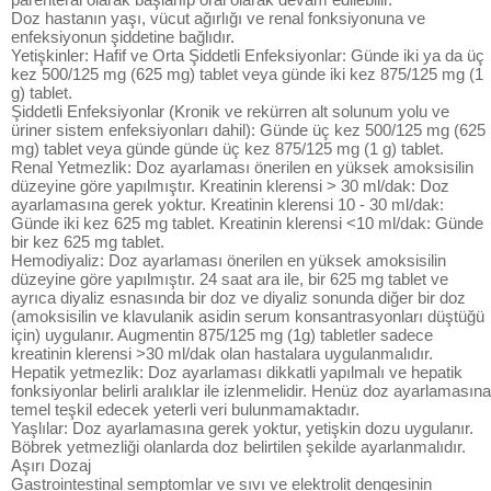
Doz hastanın yaşı, vücut ağırlığı ve renal fonksiyonuna ve
enfeksiyonun şiddetine bağlıdır.
Yetişkinler: Hafif ve Orta Şiddetli Enfeksiyonlar: Günde iki ya da üç
kez 500/125 mg (625 mg) tablet veya günde iki kez 875/125 mg (1
g) tablet.
Şiddetli Enfeksiyonlar (Kronik ve rekürren alt solunum yolu ve
üriner sistem enfeksiyonları dahil): Günde üç kez 500/125 mg (625
mg) tablet veya günde günde üç kez 875/125 mg (1 g) tablet.
Renal Yetmezlik: Doz ayarlaması önerilen en yüksek amoksisilin
düzeyine göre yapılmıştır. Kreatinin klerensi > 30 ml/dak: Doz
ayarlamasına gerek yoktur. Kreatinin klerensi 10 - 30 ml/dak:
Günde iki kez 625 mg tablet. Kreatinin klerensi <10 ml/dak: Günde
bir kez 625 mg tablet.
Hemodiyaliz: Doz ayarlaması önerilen en yüksek amoksisilin
düzeyine göre yapılmıştır. 24 saat ara ile, bir 625 mg tablet ve
ayrıca diyaliz esnasında bir doz ve diyaliz sonunda diğer bir doz
(amoksisilin ve klavulanik asidin serum konsantrasyonları düştüğü
için) uygulanır. Augmentin 875/125 mg (1g) tabletler sadece
kreatinin klerensi >30 ml/dak olan hastalara uygulanmalıdır.
Hepatik yetmezlik: Doz ayarlaması dikkatli yapılmalı ve hepatik
fonksiyonlar belirli aralıklar ile izlenmelidir. Henüz doz ayarlamasına
temel teşkil edecek yeterli veri bulunmamaktadır.
Yaşlılar: Doz ayarlamasına gerek yoktur, yetişkin dozu uygulanır.
Böbrek yetmezliği olanlarda doz belirtilen şekilde ayarlanmalıdır.
Aşırı Dozaj
Gastrointestinal semptomlar ve sıvı ve elektrolit dengesinin