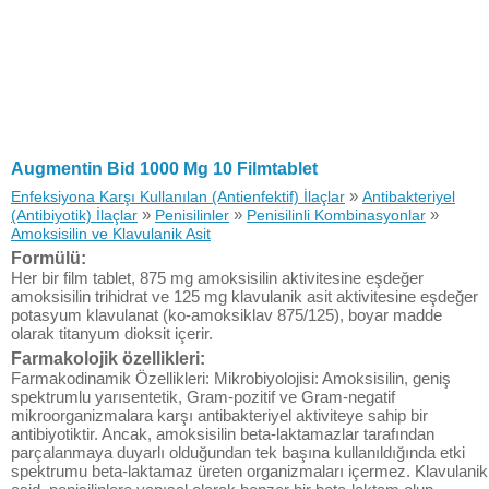
Augmentin Bid 1000 Mg 10 Filmtablet
»
Enfeksiyona Karşı Kullanılan (Antienfektif) İlaçlar
Antibakteriyel
»
»
»
(Antibiyotik) İlaçlar
Penisilinler
Penisilinli Kombinasyonlar
Amoksisilin ve Klavulanik Asit
Formülü:
Her bir film tablet, 875 mg amoksisilin aktivitesine eşdeğer
amoksisilin trihidrat ve 125 mg klavulanik asit aktivitesine eşdeğer
potasyum klavulanat (ko-amoksiklav 875/125), boyar madde
olarak titanyum dioksit içerir.
Farmakolojik özellikleri:
Farmakodinamik Özellikleri: Mikrobiyolojisi: Amoksisilin, geniş
spektrumlu yarısentetik, Gram-pozitif ve Gram-negatif
mikroorganizmalara karşı antibakteriyel aktiviteye sahip bir
antibiyotiktir. Ancak, amoksisilin beta-laktamazlar tarafından
parçalanmaya duyarlı olduğundan tek başına kullanıldığında etki
spektrumu beta-laktamaz üreten organizmaları içermez. Klavulanik