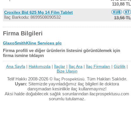
110,88 TL
Croxilex Bid 625 Mg 14 Film Tablet
İlaç Barkodu: 8699508090532
13,56 TL
Firma Bilgileri
GlaxoSmithKline Services plc
Firma profili ve diğer ürünlerin listesini görüntülemek için
firma ismine tıklayın
Ana Sayfa
|
Hakkımızda
|
İlaçlar
|
İlaç Ara
|
İlaç Firmaları
|
Gizlilik
|
Bize Ulaşın
Telif Hakkı 2008-2026 ©
Tüm Hakları Saklıdır.
İlaç Prospektüsü.
Uyarı:
Sitemizde yayınladığımız ilaç bilgileri ile doktora
danışmadan kesinlikle ilaç kullanmayınız!
Aksi halde doğabilecek sağlık sorunlarından ilacprospektusu.com
sorumlu tutulamaz.