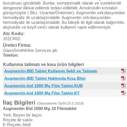
bozulması görülebilir. Bunlar, semptomatik olarak ve su/elektrolit
dengesine dikkat edilerek tedavi edilebilir. Amoksisilin kristalüri
görüşmüştür ( Bkz. Uyarılar/Önlemler). Augmentin sirkülasyondan
hemodiyaliz ile uzaklaştırılabilir. Augmentin sirkülasyondan
hemodiyaliz ile uzaklaştırılabilir. Bu bileşik ile ilgili olarak bağımlılık,
alışkanlık ve keyif verici olarak kullanım rapor edilmemiştir.
Atc Kodu:
J01CR02
Üretici Firma:
GlaxoSmithKline Services plc
Telefon:
Kullanma talimatı ve kısa ürün bilgileri
Augmentin-BID Tablet Kullanım Şekli ve Talimatı
Augmentin-BID Tablet Hakkında Kısa Bilgi
Augmentin-bid 1000 Mg Film Tablet-KUB
Augmentin-bid 1000 Mg Film Tablet-KT
İlaç Bilgileri
(Güncelleme Tarihi:25.5.2018)
Augmentin Bid 1000 Mg 10 Filmtablet
Yerli, Beşeri bir ilaçtır.
Reçete ile satılır.
E-Reçete: Aktif