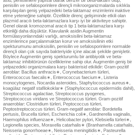
asid, penisilinlere yapısal olarak benzer bir beta-laktam olup,
penisilin ve sefalosporinlere dirençli mikroorganizmalarda sıklıkla
karşılaşılan geniş yelpazedeki beta-laktamaz enzimlerini inaktive
etme yeteneğine sahiptir. Özellikle direnç gelişiminde etkili olan
plazmid aracılı beta-laktamazlara karşı iyi bir aktiviteye sahiptir.
Genel olarak kromozomal aracılı tip 1 beta-laktamazlara karşı
etkinliği daha düşüktür. Klavulanik asidin Augmentin
formülasyonlarındaki varlığı, amoksisilini beta-laktamaz
enzimlerince parçalanmaktan korur ve amoksisilinin etki
spekturumunu amoksisilin, penisilin ve sefalosporinlere normalde
dirençli olan çok sayıda bakteriyide içine alacak şekilde genişletir.
Böylece Augmentin geniş spekturumlu bir antibiyotik ve beta-
laktamaz inhibitörünün özelliklerine sahip olur. Augmentin geniş bir
yelpazedeki organizmalara karşı bakterisid etkilidir: Gram-pozitif
aeroblar: Bacillus anthracis∗, Corynebacterium türleri,
Enterococcus faecalis∗, Enterococcus faecium∗, Listeria
monocytogenes, Nocardia asteroides, Staphylococcus aureus∗,
koagülaz negatif stafilokoklar∗ (Staphylococcus epidermidis dahil),
Streptococcus agalactiae, Streptococcus pyogenes,
Streptococcus viridans ve Streptococcus türleri. Gram-pozitif
anaeroblar: Clostridium türleri, Peptococcus türleri,
Peptostreptococcus türleri. Gram-negatif aeroblar: Bordetella
pertusis, Brucella türleri, Escherichia coli∗, Gardnerella vaginalis,
Haemophilus influenzae∗, Helicobacter pylori, Klebsiella türleri∗,
Legionella species, Moraxella catarhalis∗ (Branhamella catarhalis,
Neisseria gonorrhoeae∗, Neisseria meningitidis∗, Pasteurella