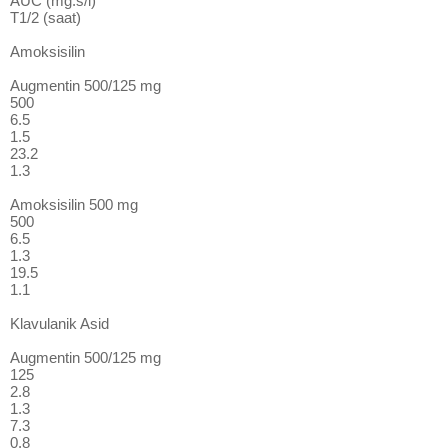
AUC (mg.s/l)
T1/2 (saat)
Amoksisilin
Augmentin 500/125 mg
500
6.5
1.5
23.2
1.3
Amoksisilin 500 mg
500
6.5
1.3
19.5
1.1
Klavulanik Asid
Augmentin 500/125 mg
125
2.8
1.3
7.3
0.8