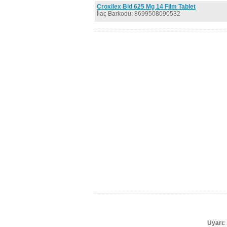
Croxilex Bid 625 Mg 14 Film Tablet
İlaç Barkodu: 8699508090532
Uyarı: