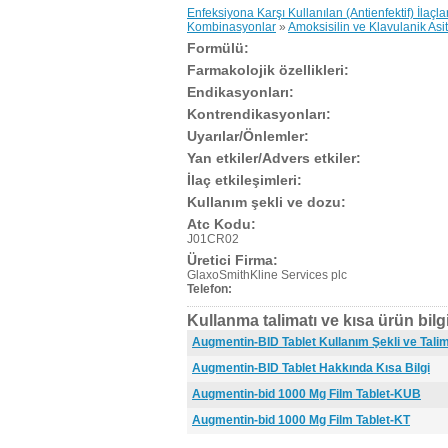
Enfeksiyona Karşı Kullanılan (Antienfektif) İlaçla
Kombinasyonlar
»
Amoksisilin ve Klavulanik Asit
Formülü:
Farmakolojik özellikleri:
Endikasyonları:
Kontrendikasyonları:
Uyarılar/Önlemler:
Yan etkiler/Advers etkiler:
İlaç etkileşimleri:
Kullanım şekli ve dozu:
Atc Kodu:
J01CR02
Üretici Firma:
GlaxoSmithKline Services plc
Telefon:
Kullanma talimatı ve kısa ürün bilgi
Augmentin-BID Tablet Kullanım Şekli ve Talim
Augmentin-BID Tablet Hakkında Kısa Bilgi
Augmentin-bid 1000 Mg Film Tablet-KUB
Augmentin-bid 1000 Mg Film Tablet-KT