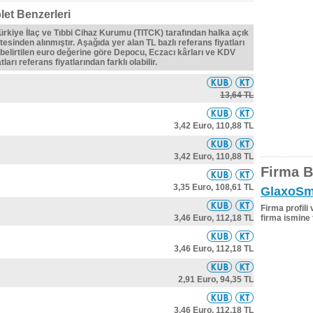
et Benzerleri
Türkiye İlaç ve Tıbbi Cihaz Kurumu (TITCK) tarafından halka açık
tesinden alınmıştır. Aşağıda yer alan TL bazlı referans fiyatları
belirtilen euro değerine göre Depocu, Eczacı kârları ve KDV
ları referans fiyatlarından farklı olabilir.
13,64 TL
3,42 Euro,
110,88 TL
3,42 Euro,
110,88 TL
Firma Bi
3,35 Euro,
108,61 TL
GlaxoSmi
Firma profili
3,46 Euro,
112,18 TL
firma ismine 
3,46 Euro,
112,18 TL
2,91 Euro,
94,35 TL
3,46 Euro,
112,18 TL