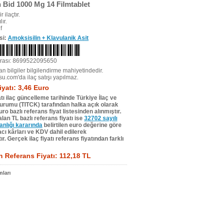
Bid 1000 Mg 14 Filmtablet
r ilaçtır.
ır.
f
si:
Amoksisilin + Klavulanik Asit
rası: 8699522095650
n bilgiler bilgilendirme mahiyetindedir.
su.com'da ilaç satışı yapılmaz.
iyatı: 3,46 Euro
tı ilaç güncelleme tarihinde Türkiye İlaç ve
Kurumu (TITCK) tarafından halka açık olarak
ro bazlı referans fiyat listesinden alınmıştır.
lan TL bazlı referans fiyatı ise
32702 sayılı
lığı kararında
belirtilen euro değerine göre
ı kârları ve KDV dahil edilerek
r. Gerçek ilaç fiyatı referans fiyatından farklı
 Referans Fiyatı: 112,18 TL
ları