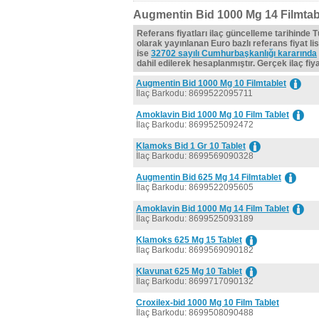
Augmentin Bid 1000 Mg 14 Filmtabl
Referans fiyatları ilaç güncelleme tarihinde 
olarak yayınlanan Euro bazlı referans fiyat lis
ise
32702 sayılı Cumhurbaşkanlığı kararında
dahil edilerek hesaplanmıştır. Gerçek ilaç fiyat
Augmentin Bid 1000 Mg 10 Filmtablet
İlaç Barkodu: 8699522095711
Amoklavin Bid 1000 Mg 10 Film Tablet
İlaç Barkodu: 8699525092472
Klamoks Bid 1 Gr 10 Tablet
İlaç Barkodu: 8699569090328
Augmentin Bid 625 Mg 14 Filmtablet
İlaç Barkodu: 8699522095605
Amoklavin Bid 1000 Mg 14 Film Tablet
İlaç Barkodu: 8699525093189
Klamoks 625 Mg 15 Tablet
İlaç Barkodu: 8699569090182
Klavunat 625 Mg 10 Tablet
İlaç Barkodu: 8699717090132
Croxilex-bid 1000 Mg 10 Film Tablet
İlaç Barkodu: 8699508090488