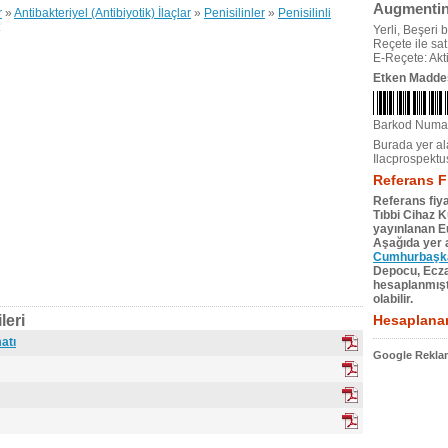
Augmentin 
r
»
Antibakteriyel (Antibiyotik) İlaçlar
»
Penisilinler
»
Penisilinli
Yerli, Beşeri bi
Reçete ile satıl
E-Reçete: Akti
Etken Madde
Barkod Numa
Burada yer ala
Ilacprospektu
Referans F
Referans fiya
Tıbbi Cihaz 
yayınlanan Eu
Aşağıda yer a
Cumhurbaşkan
Depocu, Eczac
hesaplanmıştı
olabilir.
leri
Hesaplanan
atı
Google Reklam