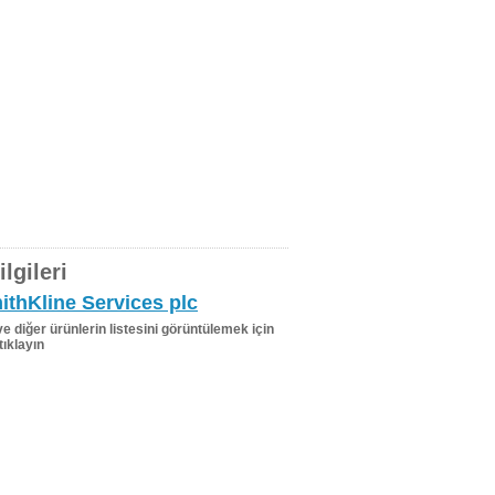
lgileri
thKline Services plc
 ve diğer ürünlerin listesini görüntülemek için
tıklayın