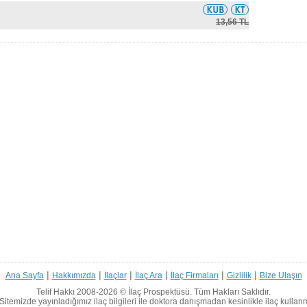
13,56 TL
|
|
|
|
|
|
Ana Sayfa
Hakkımızda
İlaçlar
İlaç Ara
İlaç Firmaları
Gizlilik
Bize Ulaşın
Telif Hakkı 2008-2026 ©
İlaç Prospektüsü.
Tüm Hakları Saklıdır.
Sitemizde yayınladığımız ilaç bilgileri ile doktora danışmadan kesinlikle ilaç kullan