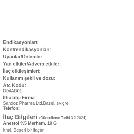
Endikasyonları:
Kontrendikasyonları:
Uyarılar/Önlemler:
Yan etkiler/Advers etkiler:
İlaç etkileşimleri:
Kullanım şekli ve dozu:
Atc Kodu:
D04AB01
İthalatçı Firma:
Sandoz Pharma Ltd.Basel,İsviçre
Telefon:
İlaç Bilgileri
(Güncelleme Tarihi:3.2.2024)
Anestol %5 Merhem, 10 G
İthal, Beşeri bir ilaçtır.