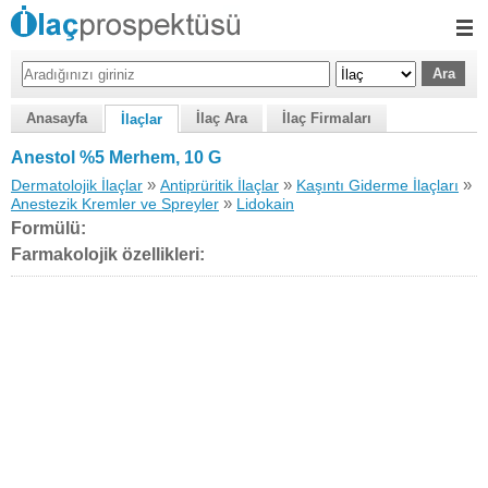
Anasayfa
İlaç Ara
İlaç Firmaları
İlaçlar
Anestol %5 Merhem, 10 G
»
»
»
Dermatolojik İlaçlar
Antiprüritik İlaçlar
Kaşıntı Giderme İlaçları
»
Anestezik Kremler ve Spreyler
Lidokain
Formülü:
Farmakolojik özellikleri: