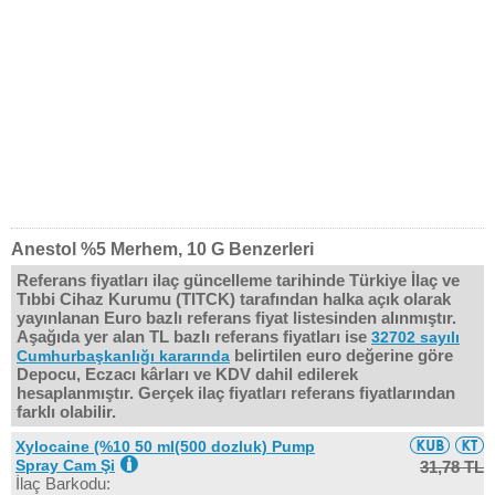
Anestol %5 Merhem, 10 G Benzerleri
Referans fiyatları ilaç güncelleme tarihinde Türkiye İlaç ve
Tıbbi Cihaz Kurumu (TITCK) tarafından halka açık olarak
yayınlanan Euro bazlı referans fiyat listesinden alınmıştır.
Aşağıda yer alan TL bazlı referans fiyatları ise
32702 sayılı
belirtilen euro değerine göre
Cumhurbaşkanlığı kararında
Depocu, Eczacı kârları ve KDV dahil edilerek
hesaplanmıştır. Gerçek ilaç fiyatları referans fiyatlarından
farklı olabilir.
Xylocaine (%10 50 ml(500 dozluk) Pump
Spray Cam Şi
31,78 TL
İlaç Barkodu: