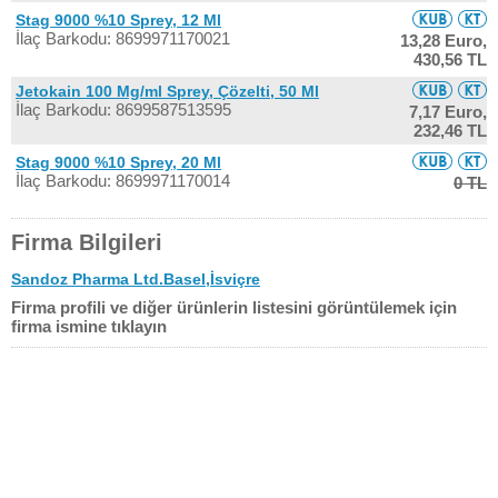
Stag 9000 %10 Sprey, 12 Ml
İlaç Barkodu: 8699971170021
13,28 Euro,
430,56 TL
Jetokain 100 Mg/ml Sprey, Çözelti, 50 Ml
İlaç Barkodu: 8699587513595
7,17 Euro,
232,46 TL
Stag 9000 %10 Sprey, 20 Ml
İlaç Barkodu: 8699971170014
0 TL
Firma Bilgileri
Sandoz Pharma Ltd.Basel,İsviçre
Firma profili ve diğer ürünlerin listesini görüntülemek için
firma ismine tıklayın