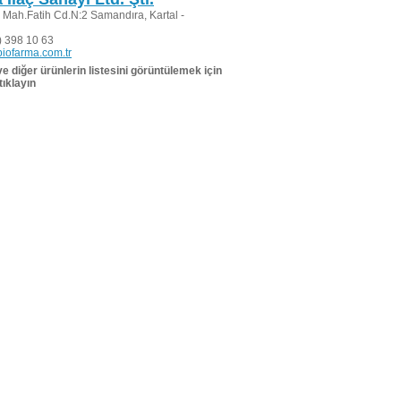
 Mah.Fatih Cd.N:2 Samandıra, Kartal -
 398 10 63
iofarma.com.tr
 ve diğer ürünlerin listesini görüntülemek için
tıklayın