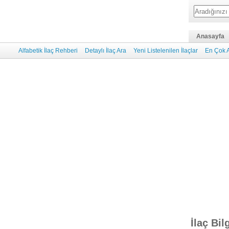
Anasayfa
Alfabetik İlaç Rehberi
Detaylı İlaç Ara
Yeni Listelenilen İlaçlar
En Çok A
İlaç Bil