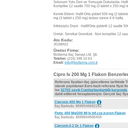
Solunum Yolu Deri ve Yumuşak Dokularda: Hafif/
Komplike 12 saatte 750 mg (3 tablet x 250 mg) t
Kemik-Eklem: Hafif-Orta şiddet 500 mg (2 tablet
mg (3 tablet x 250 mg) tedavi süresi 4-6 hafta.
İnfeksiyöz Diare : Hafif/Orta şiddetli 12 saatte 5
Üretal- Servikal Gonokok : Non komplike 12 saa
Atc Kodu:
J01MA02
Üretici Firma:
Biofarma İlaç Sanayi Ltd. Şti.
Telefon:
(216) 398 10 63
Email:
info@biofarma.com.tr
Cipro Iv 200 Mg 1 Flakon Benzerler
Referans fiyatları ilaç güncelleme tarihinde 
olarak yayınlanan Euro bazlı referans fiyat lis
ise
32702 sayılı Cumhurbaşkanlığı kararında
dahil edilerek hesaplanmıştır. Gerçek ilaç fiyat
Ciproxin 400 Mg 1 Flakon
İlaç Barkodu: 8699546692262
Flotic 400 Mg/200 Ml Iv Inf.coz.iceren Flakon
İlaç Barkodu: 8699844690458
Ciproxin 0,2 Gr 1 Flakon