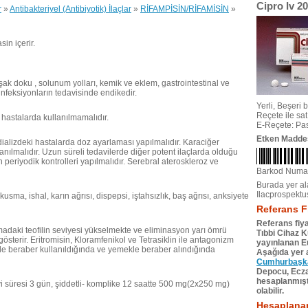
Cipro Iv 2
r
»
Antibakteriyel (Antibiyotik) İlaçlar
»
RİFAMPİSİN/RİFAMİSİN
»
in içerir.
ak doku , solunum yolları, kemik ve eklem, gastrointestinal ve
infeksiyonların tedavisinde endikedir.
Yerli, Beşeri bi
Reçete ile satıl
n hastalarda kullanılmamalıdır.
E-Reçete: Pas
Etken Madde
ializdeki hastalarda doz ayarlaması yapılmalıdır. Karaciğer
anılmalıdır. Uzun süreli tedavilerde diğer potent ilaçlarda olduğu
n periyodik kontrolleri yapılmalıdır. Serebral ateroskleroz ve
Barkod Numa
Burada yer ala
Ilacprospektu
, kusma, ishal, karın ağrısı, dispepsi, iştahsızlık, baş ağrısı, anksiyete
Referans F
Referans fiya
azmadaki teofilin seviyesi yükselmekte ve eliminasyon yarı ömrü
Tıbbi Cihaz 
gösterir. Eritromisin, Kloramfenikol ve Tetrasiklin ile antagonizm
yayınlanan Eu
lerle beraber kullanıldığında ve yemekle beraber alındığında
Aşağıda yer a
Cumhurbaşkan
Depocu, Eczac
hesaplanmıştı
vi süresi 3 gün, şiddetli- komplike 12 saatte 500 mg(2x250 mg)
olabilir.
Hesaplanan