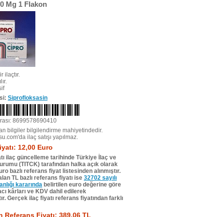
00 Mg 1 Flakon
r ilaçtır.
ır.
if
si:
Siprofloksasin
rası: 8699578690410
n bilgiler bilgilendirme mahiyetindedir.
su.com'da ilaç satışı yapılmaz.
iyatı: 12,00 Euro
tı ilaç güncelleme tarihinde Türkiye İlaç ve
Kurumu (TITCK) tarafından halka açık olarak
ro bazlı referans fiyat listesinden alınmıştır.
lan TL bazlı referans fiyatı ise
32702 sayılı
lığı kararında
belirtilen euro değerine göre
ı kârları ve KDV dahil edilerek
r. Gerçek ilaç fiyatı referans fiyatından farklı
 Referans Fiyatı: 389,06 TL