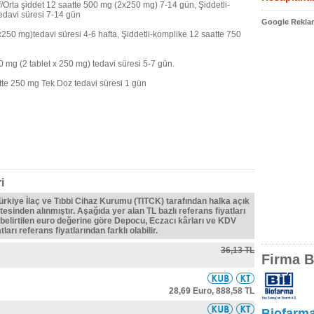
Orta şiddet 12 saatte 500 mg (2x250 mg) 7-14 gün, Şiddetli-
edavi süresi 7-14 gün
Google Reklam
x250 mg)tedavi süresi 4-6 hafta, Şiddetli-komplike 12 saatte 750
00 mg (2 tablet x 250 mg) tedavi süresi 5-7 gün.
tte 250 mg Tek Doz tedavi süresi 1 gün
i
Türkiye İlaç ve Tıbbi Cihaz Kurumu (TITCK) tarafından halka açık
tesinden alınmıştır. Aşağıda yer alan TL bazlı referans fiyatları
belirtilen euro değerine göre Depocu, Eczacı kârları ve KDV
ları referans fiyatlarından farklı olabilir.
36,13 TL
Firma Bi
28,69 Euro,
888,58 TL
Biofarma 