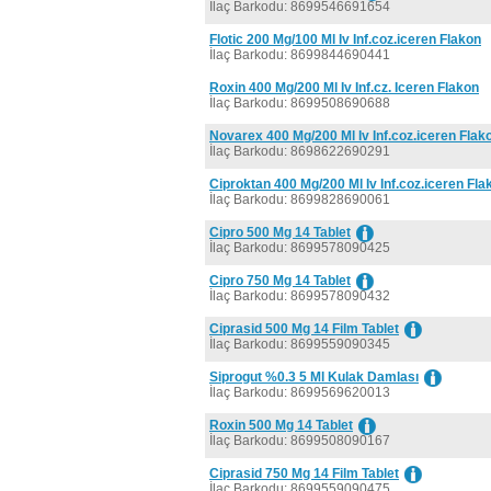
İlaç Barkodu: 8699546691654
Flotic 200 Mg/100 Ml Iv Inf.coz.iceren Flakon
İlaç Barkodu: 8699844690441
Roxin 400 Mg/200 Ml Iv Inf.cz. Iceren Flakon
İlaç Barkodu: 8699508690688
Novarex 400 Mg/200 Ml Iv Inf.coz.iceren Flak
İlaç Barkodu: 8698622690291
Ciproktan 400 Mg/200 Ml Iv Inf.coz.iceren Fla
İlaç Barkodu: 8699828690061
Cipro 500 Mg 14 Tablet
İlaç Barkodu: 8699578090425
Cipro 750 Mg 14 Tablet
İlaç Barkodu: 8699578090432
Ciprasid 500 Mg 14 Film Tablet
İlaç Barkodu: 8699559090345
Siprogut %0.3 5 Ml Kulak Damlası
İlaç Barkodu: 8699569620013
Roxin 500 Mg 14 Tablet
İlaç Barkodu: 8699508090167
Ciprasid 750 Mg 14 Film Tablet
İlaç Barkodu: 8699559090475