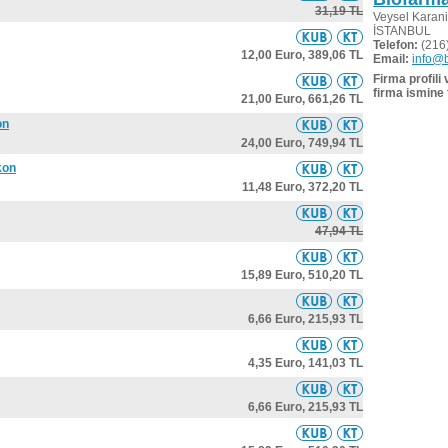
31,19 TL
Veysel Karani
İSTANBUL
Telefon:
(216)
12,00 Euro,
389,06 TL
Email:
info@b
Firma profili
firma ismine 
21,00 Euro,
661,26 TL
on
24,00 Euro,
749,94 TL
kon
11,48 Euro,
372,20 TL
47,94 TL
15,89 Euro,
510,20 TL
6,66 Euro,
215,93 TL
4,35 Euro,
141,03 TL
6,66 Euro,
215,93 TL