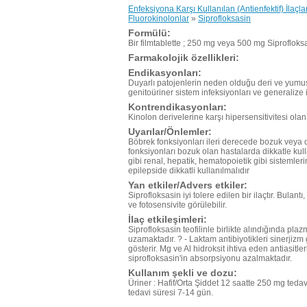
Enfeksiyona Karşı Kullanılan (Antienfektif) İlaçla
Fluorokinolonlar
»
Siprofloksasin
Formülü:
Bir filmtablette ; 250 mg veya 500 mg Siprofloksas
Farmakolojik özellikleri:
Endikasyonları:
Duyarlı patojenlerin neden olduğu deri ve yumuş
genitoüriner sistem infeksiyonları ve generalize 
Kontrendikasyonları:
Kinolon derivelerine karşı hipersensitivitesi ola
Uyarılar/Önlemler:
Böbrek fonksiyonları ileri derecede bozuk veya d
fonksiyonları bozuk olan hastalarda dikkatle kull
gibi renal, hepatik, hematopoietik gibi sistemleri
epilepside dikkatli kullanılmalıdır
Yan etkiler/Advers etkiler:
Siprofloksasin iyi tolere edilen bir ilaçtır. Bulantı
ve fotosensivite görülebilir.
İlaç etkileşimleri:
Siprofloksasin teofilinle birlikte alındığında pl
uzamaktadır. ? - Laktam antibiyotikleri sinerjizm 
gösterir. Mg ve Al hidroksit ihtiva eden antiasit
siprofloksasin'in absorpsiyonu azalmaktadır.
Kullanım şekli ve dozu:
Üriner : Hafif/Orta Şiddet 12 saatte 250 mg teda
tedavi süresi 7-14 gün.