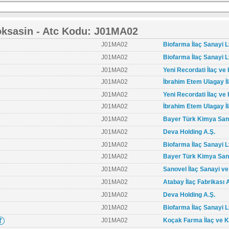
oksasin - Atc Kodu: J01MA02
J01MA02
Biofarma İlaç Sanayi Lt
J01MA02
Biofarma İlaç Sanayi Lt
J01MA02
Yeni Recordati İlaç v
J01MA02
İbrahim Etem Ulagay İ
J01MA02
Yeni Recordati İlaç v
J01MA02
İbrahim Etem Ulagay İ
J01MA02
Bayer Türk Kimya San. T
J01MA02
Deva Holding A.Ş.
J01MA02
Biofarma İlaç Sanayi Lt
J01MA02
Bayer Türk Kimya San. T
J01MA02
Sanovel İlaç Sanayi ve
J01MA02
Atabay İlaç Fabrikası 
J01MA02
Deva Holding A.Ş.
J01MA02
Biofarma İlaç Sanayi Lt
J01MA02
Koçak Farma İlaç ve K