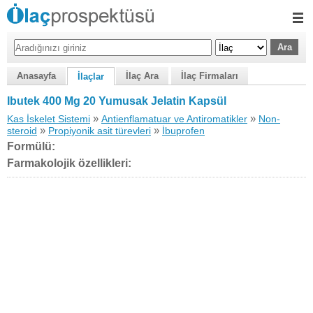
Anasayfa
İlaç Ara
İlaç Firmaları
İlaçlar
Ibutek 400 Mg 20 Yumusak Jelatin Kapsül
»
»
Kas İskelet Sistemi
Antienflamatuar ve Antiromatikler
Non-
»
»
steroid
Propiyonik asit türevleri
İbuprofen
Formülü:
Farmakolojik özellikleri: