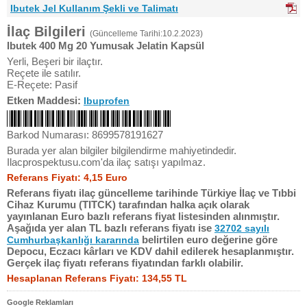
Ibutek Jel Kullanım Şekli ve Talimatı
İlaç Bilgileri
(Güncelleme Tarihi:10.2.2023)
Ibutek 400 Mg 20 Yumusak Jelatin Kapsül
Yerli, Beşeri bir ilaçtır.
Reçete ile satılır.
E-Reçete: Pasif
Etken Maddesi:
Ibuprofen
Barkod Numarası: 8699578191627
Burada yer alan bilgiler bilgilendirme mahiyetindedir.
Ilacprospektusu.com'da ilaç satışı yapılmaz.
Referans Fiyatı: 4,15 Euro
Referans fiyatı ilaç güncelleme tarihinde Türkiye İlaç ve Tıbbi
Cihaz Kurumu (TITCK) tarafından halka açık olarak
yayınlanan Euro bazlı referans fiyat listesinden alınmıştır.
Aşağıda yer alan TL bazlı referans fiyatı ise
32702 sayılı
belirtilen euro değerine göre
Cumhurbaşkanlığı kararında
Depocu, Eczacı kârları ve KDV dahil edilerek hesaplanmıştır.
Gerçek ilaç fiyatı referans fiyatından farklı olabilir.
Hesaplanan Referans Fiyatı: 134,55 TL
Google Reklamları