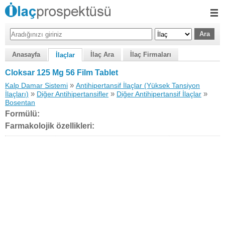
Anasayfa
İlaç Ara
İlaç Firmaları
İlaçlar
Cloksar 125 Mg 56 Film Tablet
»
Kalp Damar Sistemi
Antihipertansif İlaçlar (Yüksek Tansiyon
»
»
»
İlaçları)
Diğer Antihipertansifler
Diğer Antihipertansif İlaçlar
Bosentan
Formülü:
Farmakolojik özellikleri: