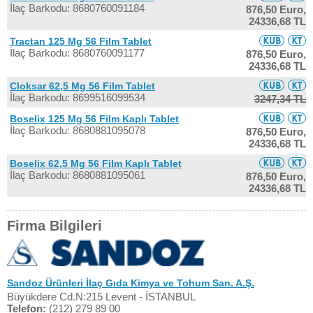
İlaç Barkodu: 8680760091184
876,50 Euro,
24336,68 TL
Tractan 125 Mg 56 Film Tablet
İlaç Barkodu: 8680760091177
876,50 Euro,
24336,68 TL
Cloksar 62,5 Mg 56 Film Tablet
İlaç Barkodu: 8699516099534
3247,34 TL
Boselix 125 Mg 56 Film Kaplı Tablet
İlaç Barkodu: 8680881095078
876,50 Euro,
24336,68 TL
Boselix 62,5 Mg 56 Film Kaplı Tablet
İlaç Barkodu: 8680881095061
876,50 Euro,
24336,68 TL
Firma Bilgileri
Sandoz Ürünleri İlaç Gıda Kimya ve Tohum San. A.Ş.
Büyükdere Cd.N:215 Levent - İSTANBUL
Telefon:
(212) 279 89 00