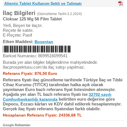
Aliento Tablet Kullanım Şekli ve Talimatı
İlaç Bilgileri
(Güncelleme Tarihi:3.2.2024)
Cloksar 125 Mg 56 Film Tablet
Yerli, Beşeri bir ilaçtır.
Reçete ile satılır.
E-Reçete: Pasif
Etken Maddesi:
Bosentan
Barkod Numarası: 8699516099541
Burada yer alan bilgiler bilgilendirme mahiyetindedir.
Ilacprospektusu.com'da ilaç satışı yapılmaz.
Referans Fiyatı: 876,50 Euro
Referans fiyatı ilaç güncelleme tarihinde Türkiye İlaç ve Tıbbi
Cihaz Kurumu (TITCK) tarafından halka açık olarak
yayınlanan Euro bazlı referans fiyat listesinden alınmıştır.
Aşağıda yer alan TL bazlı referans fiyatı ise
32702 sayılı
belirtilen euro değerine göre
Cumhurbaşkanlığı kararında
Depocu, Eczacı kârları ve KDV dahil edilerek hesaplanmıştır.
Gerçek ilaç fiyatı referans fiyatından farklı olabilir.
Hesaplanan Referans Fiyatı: 24336,68 TL
Google Reklamları