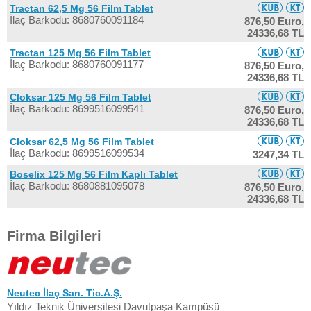
Tractan 62,5 Mg 56 Film Tablet
İlaç Barkodu: 8680760091184
876,50 Euro,
24336,68 TL
Tractan 125 Mg 56 Film Tablet
İlaç Barkodu: 8680760091177
876,50 Euro,
24336,68 TL
Cloksar 125 Mg 56 Film Tablet
İlaç Barkodu: 8699516099541
876,50 Euro,
24336,68 TL
Cloksar 62,5 Mg 56 Film Tablet
İlaç Barkodu: 8699516099534
3247,34 TL
Boselix 125 Mg 56 Film Kaplı Tablet
İlaç Barkodu: 8680881095078
876,50 Euro,
24336,68 TL
Firma Bilgileri
Neutec İlaç San. Tic.A.Ş.
Yıldız Teknik Üniversitesi Davutpaşa Kampüsü