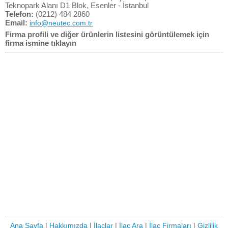
Teknopark Alanı D1 Blok, Esenler - İstanbul
Telefon:
(0212) 484 2860
Email:
info@neutec.com.tr
Firma profili ve diğer ürünlerin listesini görüntülemek için
firma ismine tıklayın
Ana Sayfa
|
Hakkımızda
|
İlaçlar
|
İlaç Ara
|
İlaç Firmaları
|
Gizlilik