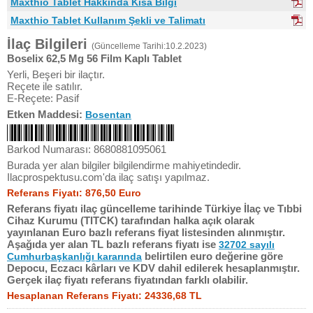
Maxthio Tablet Hakkında Kısa Bilgi
Maxthio Tablet Kullanım Şekli ve Talimatı
İlaç Bilgileri
(Güncelleme Tarihi:10.2.2023)
Boselix 62,5 Mg 56 Film Kaplı Tablet
Yerli, Beşeri bir ilaçtır.
Reçete ile satılır.
E-Reçete: Pasif
Etken Maddesi:
Bosentan
Barkod Numarası: 8680881095061
Burada yer alan bilgiler bilgilendirme mahiyetindedir.
Ilacprospektusu.com'da ilaç satışı yapılmaz.
Referans Fiyatı: 876,50 Euro
Referans fiyatı ilaç güncelleme tarihinde Türkiye İlaç ve Tıbbi
Cihaz Kurumu (TITCK) tarafından halka açık olarak
yayınlanan Euro bazlı referans fiyat listesinden alınmıştır.
Aşağıda yer alan TL bazlı referans fiyatı ise
32702 sayılı
belirtilen euro değerine göre
Cumhurbaşkanlığı kararında
Depocu, Eczacı kârları ve KDV dahil edilerek hesaplanmıştır.
Gerçek ilaç fiyatı referans fiyatından farklı olabilir.
Hesaplanan Referans Fiyatı: 24336,68 TL