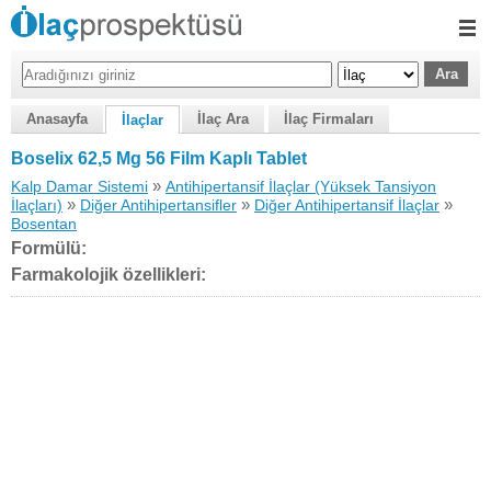
Anasayfa
İlaç Ara
İlaç Firmaları
İlaçlar
Boselix 62,5 Mg 56 Film Kaplı Tablet
»
Kalp Damar Sistemi
Antihipertansif İlaçlar (Yüksek Tansiyon
»
»
»
İlaçları)
Diğer Antihipertansifler
Diğer Antihipertansif İlaçlar
Bosentan
Formülü:
Farmakolojik özellikleri: