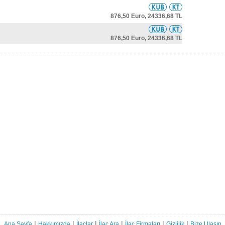
876,50 Euro,
24336,68 TL
876,50 Euro,
24336,68 TL
|
|
|
|
|
|
Ana Sayfa
Hakkımızda
İlaçlar
İlaç Ara
İlaç Firmaları
Gizlilik
Bize Ulaşın