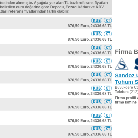
tesinden alınmıştır. Aşağıda yer alan TL bazlı referans fiyatları
belirtilen euro değerine göre Depocu, Eczacı kârları ve KDV
ları referans fiyatlarından farklı olabilir.
876,50 Euro,
24336,68 TL
876,50 Euro,
24336,68 TL
Firma Bi
876,50 Euro,
24336,68 TL
876,50 Euro,
24336,68 TL
Sandoz Ü
876,50 Euro,
24336,68 TL
Tohum S
Büyükdere Cd
Telefon:
(212)
876,50 Euro,
24336,68 TL
Firma profili
firma ismine 
876,50 Euro,
24336,68 TL
876,50 Euro,
24336,68 TL
876,50 Euro,
24336,68 TL