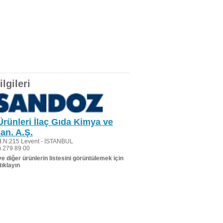
lgileri
rünleri İlaç Gıda Kimya ve
an. A.Ş.
.N:215 Levent - İSTANBUL
 279 89 00
 ve diğer ürünlerin listesini görüntülemek için
tıklayın