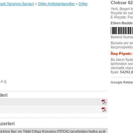
Cloksar 62
ksek Tansiyon İlaçları)
»
Diğer Antihipertansifler
»
Diğer
Yerli, Beşeri bi
Reçete ile satıl
E-Reçete: Pas
Etken Madde
Barkod Numa
Burada yer ala
Ilacprospektu
İlaç Fiyatı
Bu ilacın fiya
tarihinden so
otomatik olar
fiyatı:
54292,8
 A.Ş.
Google Reklam
leri
zerleri
Türkiye İlaç ve Tıbbi Cihaz Kurumu (TITCK) tarafından halka açık