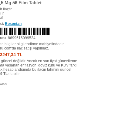
,5 Mg 56 Film Tablet
r ilaçtır.
ır.
if
si:
Bosentan
rası: 8699516099534
n bilgiler bilgilendirme mahiyetindedir.
su.com'da ilaç satışı yapılmaz.
: 3247,34 TL
tı güncel değildir. Ancak en son fiyat güncelleme
nra yaşanan enflasyon, döviz kuru ve KDV farkı
ak hesaplandığında bu ilacın tahmini güncel
9 TL
olabilir.
ları