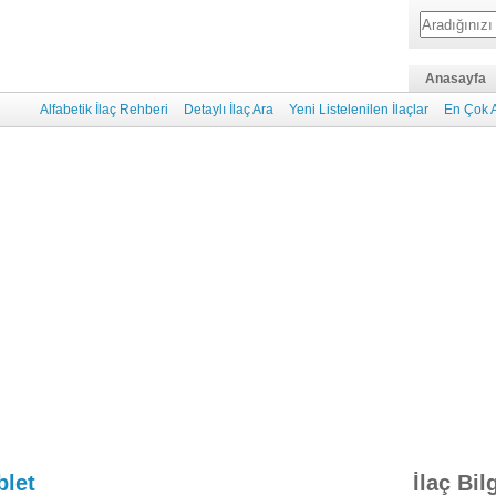
Anasayfa
Alfabetik İlaç Rehberi
Detaylı İlaç Ara
Yeni Listelenilen İlaçlar
En Çok A
blet
İlaç Bil