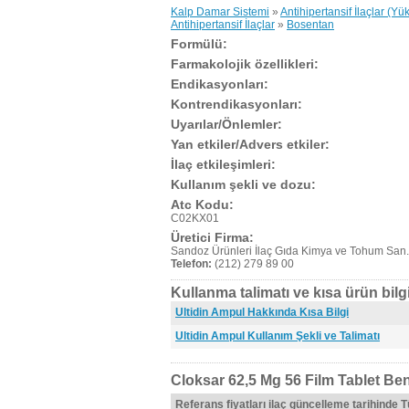
Kalp Damar Sistemi
»
Antihipertansif İlaçlar (Yü
Antihipertansif İlaçlar
»
Bosentan
Formülü:
Farmakolojik özellikleri:
Endikasyonları:
Kontrendikasyonları:
Uyarılar/Önlemler:
Yan etkiler/Advers etkiler:
İlaç etkileşimleri:
Kullanım şekli ve dozu:
Atc Kodu:
C02KX01
Üretici Firma:
Sandoz Ürünleri İlaç Gıda Kimya ve Tohum San.
Telefon:
(212) 279 89 00
Kullanma talimatı ve kısa ürün bilgi
Ultidin Ampul Hakkında Kısa Bilgi
Ultidin Ampul Kullanım Şekli ve Talimatı
Cloksar 62,5 Mg 56 Film Tablet Ben
Referans fiyatları ilaç güncelleme tarihinde 