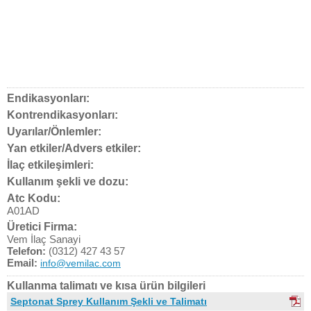
Endikasyonları:
Kontrendikasyonları:
Uyarılar/Önlemler:
Yan etkiler/Advers etkiler:
İlaç etkileşimleri:
Kullanım şekli ve dozu:
Atc Kodu:
A01AD
Üretici Firma:
Vem İlaç Sanayi
Telefon:
(0312) 427 43 57
Email:
info@vemilac.com
Kullanma talimatı ve kısa ürün bilgileri
Septonat Sprey Kullanım Şekli ve Talimatı