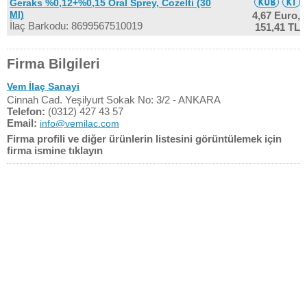
Geraks %0,12+%0,15 Oral Sprey, Cozelti (30
Ml)
4,67 Euro,
İlaç Barkodu: 8699567510019
151,41 TL
Firma Bilgileri
Vem İlaç Sanayi
Cinnah Cad. Yeşilyurt Sokak No: 3/2 - ANKARA
Telefon:
(0312) 427 43 57
Email:
info@vemilac.com
Firma profili ve diğer ürünlerin listesini görüntülemek için
firma ismine tıklayın