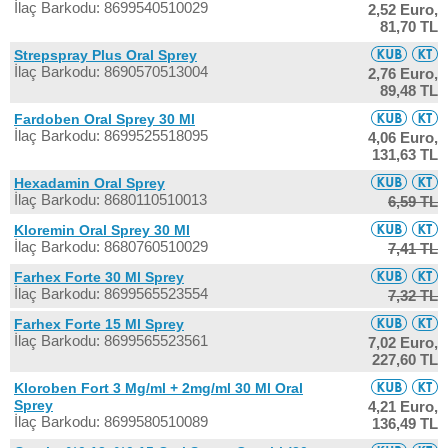
İlaç Barkodu: 8699540510029
2,52 Euro,
81,70 TL
Strepspray Plus Oral Sprey
İlaç Barkodu: 8690570513004
2,76 Euro,
89,48 TL
Fardoben Oral Sprey 30 Ml
İlaç Barkodu: 8699525518095
4,06 Euro,
131,63 TL
Hexadamin Oral Sprey
İlaç Barkodu: 8680110510013
6,59 TL
Kloremin Oral Sprey 30 Ml
İlaç Barkodu: 8680760510029
7,41 TL
Farhex Forte 30 Ml Sprey
İlaç Barkodu: 8699565523554
7,32 TL
Farhex Forte 15 Ml Sprey
İlaç Barkodu: 8699565523561
7,02 Euro,
227,60 TL
Kloroben Fort 3 Mg/ml + 2mg/ml 30 Ml Oral
Sprey
4,21 Euro,
İlaç Barkodu: 8699580510089
136,49 TL