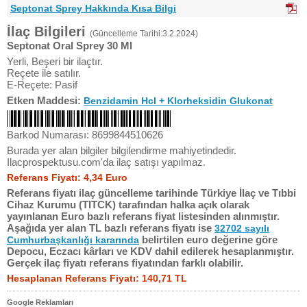
Septonat Sprey Hakkında Kısa Bilgi
İlaç Bilgileri
(Güncelleme Tarihi:3.2.2024)
Septonat Oral Sprey 30 Ml
Yerli, Beşeri bir ilaçtır.
Reçete ile satılır.
E-Reçete: Pasif
Etken Maddesi:
Benzidamin Hcl + Klorheksidin Glukonat
Barkod Numarası: 8699844510626
Burada yer alan bilgiler bilgilendirme mahiyetindedir.
Ilacprospektusu.com'da ilaç satışı yapılmaz.
Referans Fiyatı: 4,34 Euro
Referans fiyatı ilaç güncelleme tarihinde Türkiye İlaç ve Tıbbi
Cihaz Kurumu (TITCK) tarafından halka açık olarak
yayınlanan Euro bazlı referans fiyat listesinden alınmıştır.
Aşağıda yer alan TL bazlı referans fiyatı ise
32702 sayılı
belirtilen euro değerine göre
Cumhurbaşkanlığı kararında
Depocu, Eczacı kârları ve KDV dahil edilerek hesaplanmıştır.
Gerçek ilaç fiyatı referans fiyatından farklı olabilir.
Hesaplanan Referans Fiyatı: 140,71 TL
Google Reklamları