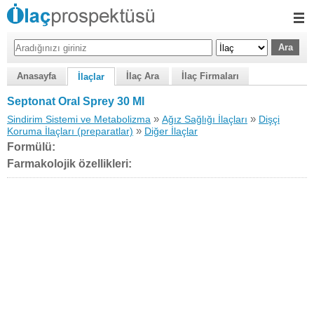
Anasayfa
İlaç Ara
İlaç Firmaları
İlaçlar
Septonat Oral Sprey 30 Ml
»
»
Sindirim Sistemi ve Metabolizma
Ağız Sağlığı İlaçları
Dişçi
»
Koruma İlaçları (preparatlar)
Diğer İlaçlar
Formülü:
Farmakolojik özellikleri: