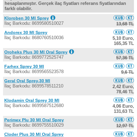
hesaplanmıştır. Gerçek ilaç fiyatları referans fiyatlarından
farklı olabilir.
Kloroben 30 Ml Sprey
İlaç Barkodu: 8699580510027
13,68 TL
Andorex 30 Ml Sprey
İlaç Barkodu: 8680760510036
5,10 Euro,
165,35 TL
Oroheks Plus 30 Ml Oral Sprey
İlaç Barkodu: 8699772525747
57,36 TL
Farhex Sprey 30 Ml
İlaç Barkodu: 8699565523578
9,6 TL
Geral Oral Sprey,30 Ml
İlaç Barkodu: 8699578511210
2,42 Euro,
78,46 TL
Klodamin Oral Sprey 30 Ml
İlaç Barkodu: 8699587512680
4,06 Euro,
131,63 TL
Perimex Plu 30 Ml Oral Sprey
İlaç Barkodu: 8699755510029
12,97 TL
Cloder Plus 30 Ml Oral Sprey