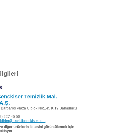
lgileri
Benckiser Temizlik Mal.
A.Ş.
 Barbaros Plaza C blok No:145 K.19 Balmumcu
2) 227 45 50
ildirim@reckittbenckiser.com
 ve diğer ürünlerin listesini görüntülemek için
tıklayın