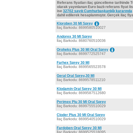
Referans fiyatları ilaç güncelleme tarihinde 
olarak yayınlanan Euro bazlı referans fiyat lis
ise
32702 sayılı Cumhurbaşkanlığı kararında
dahil edilerek hesaplanmıştır. Gerçek ilaç fiyat
Kloroben 30 Ml Sprey
İlaç Barkodu: 8699580510027
Andorex 30 Ml Sprey
İlaç Barkodu: 8680760510036
Oroheks Plus 30 Ml Oral Sprey
İlaç Barkodu: 8699772525747
Farhex Sprey 30 Ml
İlaç Barkodu: 8699565523578
Geral Oral Sprey,30 Ml
İlaç Barkodu: 8699578511210
Klodamin Oral Sprey 30 Ml
İlaç Barkodu: 8699587512680
Perimex Plu 30 Ml Oral Sprey
İlaç Barkodu: 8699755510029
Cloder Plus 30 Ml Oral Sprey
İlaç Barkodu: 8699540510029
Fardoben Oral Sprey 30 Ml
İlaç Barkodu: 8699525518095