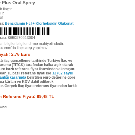
 Plus Oral Sprey
r ilaçtır.
ır.
if
si:
Benzidamin Hcl + Klorheksidin Glukonat
rası: 8690570513004
n bilgiler bilgilendirme mahiyetindedir.
su.com'da ilaç satışı yapılmaz.
iyatı: 2,76 Euro
tı ilaç güncelleme tarihinde Türkiye İlaç ve
Kurumu (TITCK) tarafından halka açık olarak
ro bazlı referans fiyat listesinden alınmıştır.
lan TL bazlı referans fiyatı ise
32702 sayılı
lığı kararında
belirtilen euro değerine göre
ı kârları ve KDV dahil edilerek
r. Gerçek ilaç fiyatı referans fiyatından farklı
 Referans Fiyatı: 89,48 TL
ları