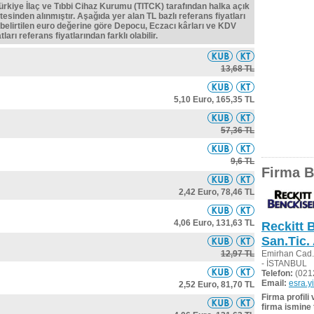
Türkiye İlaç ve Tıbbi Cihaz Kurumu (TITCK) tarafından halka açık
tesinden alınmıştır. Aşağıda yer alan TL bazlı referans fiyatları
belirtilen euro değerine göre Depocu, Eczacı kârları ve KDV
ları referans fiyatlarından farklı olabilir.
13,68 TL
5,10 Euro,
165,35 TL
57,36 TL
9,6 TL
Firma Bi
2,42 Euro,
78,46 TL
4,06 Euro,
131,63 TL
Reckitt 
San.Tic. 
12,97 TL
Emirhan Cad.
- İSTANBUL
Telefon:
(021
Email:
esra.y
2,52 Euro,
81,70 TL
Firma profili
firma ismine 