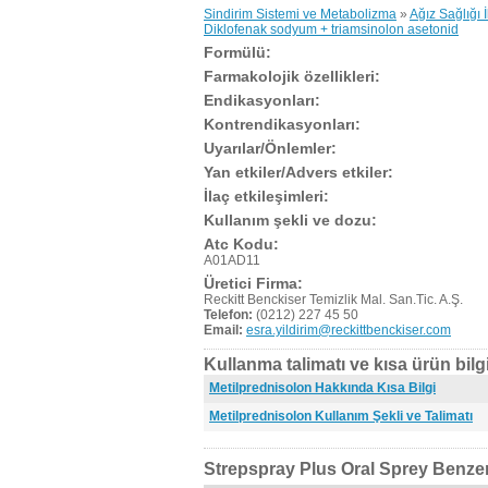
Sindirim Sistemi ve Metabolizma
»
Ağız Sağlığı İ
Diklofenak sodyum + triamsinolon asetonid
Formülü:
Farmakolojik özellikleri:
Endikasyonları:
Kontrendikasyonları:
Uyarılar/Önlemler:
Yan etkiler/Advers etkiler:
İlaç etkileşimleri:
Kullanım şekli ve dozu:
Atc Kodu:
A01AD11
Üretici Firma:
Reckitt Benckiser Temizlik Mal. San.Tic. A.Ş.
Telefon:
(0212) 227 45 50
Email:
esra.yildirim@reckittbenckiser.com
Kullanma talimatı ve kısa ürün bilgi
Metilprednisolon Hakkında Kısa Bilgi
Metilprednisolon Kullanım Şekli ve Talimatı
Strepspray Plus Oral Sprey Benzer