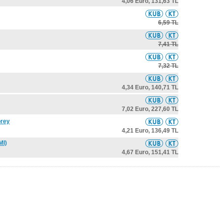
4,06 Euro,
131,63 TL
6,59 TL
7,41 TL
7,32 TL
4,34 Euro,
140,71 TL
7,02 Euro,
227,60 TL
prey
4,21 Euro,
136,49 TL
Ml)
4,67 Euro,
151,41 TL