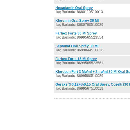
Hexadamin Oral Sprey
İlaç Barkodu: 8680110510013
Kloremin Oral Sprey 30 Ml
İlaç Barkodu: 8680760510029
Farhex Forte 30 Ml Sprey
İlaç Barkodu: 8699565523554
Septonat Oral Sprey 30 Ml
İlaç Barkodu: 8699844510626
Farhex Forte 15 Ml Sprey
İlaç Barkodu: 8699565523561
Kloroben Fort 3 Mg/ml + 2mg/ml 30 Ml Oral S
İlaç Barkodu: 8699580510089
Geraks %0,12+%0,15 Oral Sprey, Cozelti (30 
İlaç Barkodu: 8699567510019