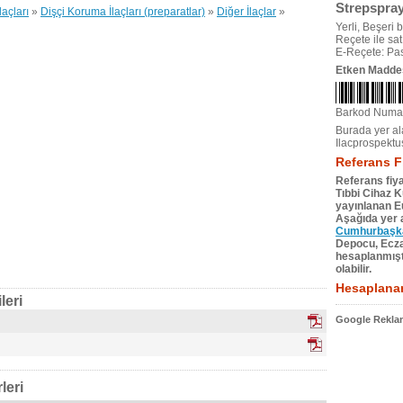
Strepspray
laçları
»
Dişçi Koruma İlaçları (preparatlar)
»
Diğer İlaçlar
»
Yerli, Beşeri bi
Reçete ile satıl
E-Reçete: Pas
Etken Madde
Barkod Numa
Burada yer ala
Ilacprospektu
Referans F
Referans fiya
Tıbbi Cihaz 
yayınlanan Eu
Aşağıda yer a
Cumhurbaşkan
Depocu, Eczac
hesaplanmıştı
olabilir.
Hesaplanan
leri
Google Reklam
leri