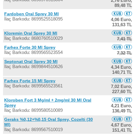
2,76 Euro,
89,48 TL
Fardoben Oral Sprey 30 Ml
İlaç Barkodu: 8699525518095
4,06 Euro,
131,63 TL
Kloremin Oral Sprey 30 Ml
İlaç Barkodu: 8680760510029
7,41 TL
Farhex Forte 30 Ml Sprey
İlaç Barkodu: 8699565523554
7,32 TL
Septonat Oral Sprey 30 Ml
İlaç Barkodu: 8699844510626
4,34 Euro,
140,71 TL
Farhex Forte 15 Ml Sprey
İlaç Barkodu: 8699565523561
7,02 Euro,
227,60 TL
Kloroben Fort 3 Mg/ml + 2mg/ml 30 Ml Oral
Sprey
4,21 Euro,
İlaç Barkodu: 8699580510089
136,49 TL
Geraks %0,12+%0,15 Oral Sprey, Cozelti (30
Ml)
4,67 Euro,
İlaç Barkodu: 8699567510019
151,41 TL