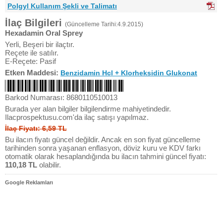
Polgyl Kullanım Şekli ve Talimatı
İlaç Bilgileri
(Güncelleme Tarihi:4.9.2015)
Hexadamin Oral Sprey
Yerli, Beşeri bir ilaçtır.
Reçete ile satılır.
E-Reçete: Pasif
Etken Maddesi:
Benzidamin Hcl + Klorheksidin Glukonat
Barkod Numarası: 8680110510013
Burada yer alan bilgiler bilgilendirme mahiyetindedir.
Ilacprospektusu.com'da ilaç satışı yapılmaz.
İlaç Fiyatı: 6,59 TL
Bu ilacın fiyatı güncel değildir. Ancak en son fiyat güncelleme
tarihinden sonra yaşanan enflasyon, döviz kuru ve KDV farkı
otomatik olarak hesaplandığında bu ilacın tahmini güncel fiyatı:
110,18 TL
olabilir.
Google Reklamları