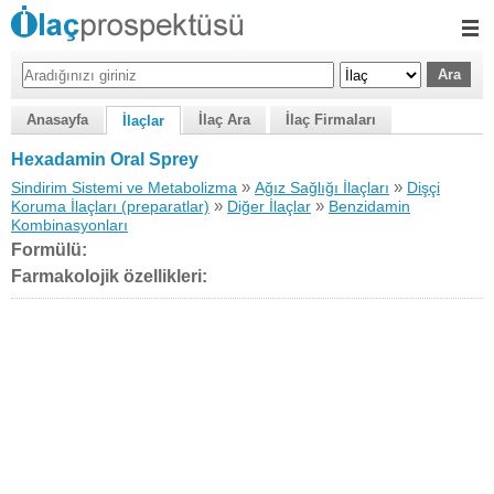
Anasayfa
İlaç Ara
İlaç Firmaları
İlaçlar
Hexadamin Oral Sprey
»
»
Sindirim Sistemi ve Metabolizma
Ağız Sağlığı İlaçları
Dişçi
»
»
Koruma İlaçları (preparatlar)
Diğer İlaçlar
Benzidamin
Kombinasyonları
Formülü:
Farmakolojik özellikleri: