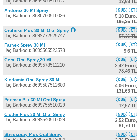
İlaç Barkodu: 8699580510027
13,68 TL
Andorex 30 Ml Sprey
İlaç Barkodu: 8680760510036
5,10 Euro,
165,35 TL
Oroheks Plus 30 Ml Oral Sprey
İlaç Barkodu: 8699772525747
57,36 TL
Farhex Sprey 30 Ml
İlaç Barkodu: 8699565523578
9,6 TL
Geral Oral Sprey,30 Ml
İlaç Barkodu: 8699578511210
2,42 Euro,
78,46 TL
Klodamin Oral Sprey 30 Ml
İlaç Barkodu: 8699587512680
4,06 Euro,
131,63 TL
Perimex Plu 30 Ml Oral Sprey
İlaç Barkodu: 8699755510029
12,97 TL
Cloder Plus 30 Ml Oral Sprey
İlaç Barkodu: 8699540510029
2,52 Euro,
81,70 TL
Strepspray Plus Oral Sprey
İlaç Barkodu: 8690570513004