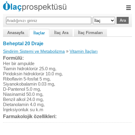
Anasayfa
İlaç Ara
İlaç Firmaları
İlaçlar
Beheptal 20 Draje
»
Sindirim Sistemi ve Metabolizma
Vitamin İlaçları
Formülü:
Her bir ampulde
Tiamin hidroklorür 25.0 mg,
Piridoksin hidroklorür 10.0 mg,
Riboflavin 5-fosfat 5 mg,
Siyanokobalamin 0.03 mg,
D-Pantenol 5.0 mg,
Niasinamid 50.0 mg,
Benzil alkol 24.0 mg,
Dietanolamin 4.0 mg,
İnjeksiyonluk su k.m
Farmakolojik özellikleri: