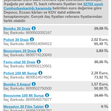
Aşağıda yer alan TL bazlı referans fiyatları ise
32702 sayılı
belirtilen euro değerine göre
Cumhurbaşkanlığı kararında
Depocu, Eczacı kârları ve KDV dahil edilerek
hesaplanmıştır. Gerçek ilaç fiyatları referans fiyatlarından
farklı olabilir.
29,38 TL
Bemiks 30 Draje
İlaç Barkodu: 8699502092167
2,02 Euro,
Polivit 30 Draje
İlaç Barkodu: 8699514094913
65,49 TL
1,83 TL
Becovigen 20 Draje
İlaç Barkodu: 8699774120049
30,35 TL
Ferro-vital 50 Draje
İlaç Barkodu: 8699502120501
2,28 Euro,
Polivit 100 Ml Şurup
İlaç Barkodu: 8699514574934
73,92 TL
1,57 Euro,
Bemiks 5 Ampul
İlaç Barkodu: 8699502750500
50,90 TL
16,65 TL
Becozyme 100 Ml Şurup
İlaç Barkodu: 8699546575077
0 TL
Megadyn 30 Film Tablet
İlaç Barkodu: 8699633095297