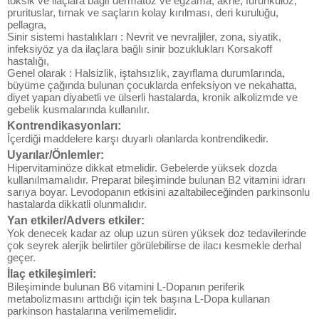
toksik ve ilaçlara bağlı dermatoz ve egzama, akne, furunkuloz,
prurituslar, tırnak ve saçların kolay kırılması, deri kuruluğu,
pellagra,
Sinir sistemi hastalıkları : Nevrit ve nevraljiler, zona, siyatik,
infeksiyöz ya da ilaçlara bağlı sinir bozuklukları Korsakoff
hastalığı,
Genel olarak : Halsizlik, iştahsızlık, zayıflama durumlarında,
büyüme çağında bulunan çocuklarda enfeksiyon ve nekahatta,
diyet yapan diyabetli ve ülserli hastalarda, kronik alkolizmde ve
gebelik kusmalarında kullanılır.
Kontrendikasyonları:
İçerdiği maddelere karşı duyarlı olanlarda kontrendikedir.
Uyarılar/Önlemler:
Hipervitaminöze dikkat etmelidir. Gebelerde yüksek dozda
kullanılmamalıdır. Preparat bileşiminde bulunan B2 vitamini idrarı
sarıya boyar. Levodopanın etkisini azaltabileceğinden parkinsonlu
hastalarda dikkatli olunmalıdır.
Yan etkiler/Advers etkiler:
Yok denecek kadar az olup uzun süren yüksek doz tedavilerinde
çok seyrek alerjik belirtiler görülebilirse de ilacı kesmekle derhal
geçer.
İlaç etkileşimleri:
Bileşiminde bulunan B6 vitamini L-Dopanın periferik
metabolizmasını arttıdığı için tek başına L-Dopa kullanan
parkinson hastalarına verilmemelidir.