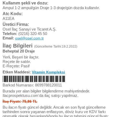
Kullanım şekli ve dozu:
Ampul 1-2 ampul/gün Draje 1-3 draje/gün dozda kullanılır.
Atc Kodu:
A11EA
Üretici Firma:
Osel İlaç Sanayi ve Ticaret A.Ş.
Telefon:
(0216) 320 45 50
Email:
osel@osel.com.tr
İlaç Bilgileri
(Güncelleme Tarihi:19.2.2022)
Beheptal 20 Draje
Yerli, Beşeri bir ilaçtır.
Reçete ile satılır.
E-Reçete: Pasif
Etken Maddesi:
Vitamin Kompleksi
Barkod Numarası: 8699788120011
Burada yer alan bilgiler bilgilendirme mahiyetindedir.
Ilacprospektusu.com'da ilaç satışı yapılmaz.
İlaç Fiyatı: 75,86 TL
Bu ilacın fiyatı güncel değildir. Ancak en son fiyat güncelleme
tarihinden sonra yaşanan enflasyon, döviz kuru ve KDV farkı
otomatik olarak hesaplandığında bu ilacın tahmini güncel fiyatı: