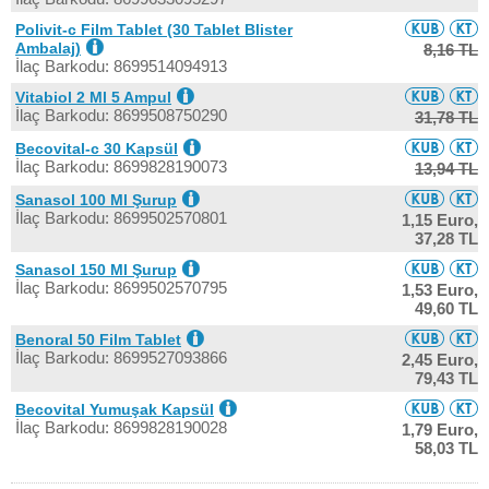
Polivit-c Film Tablet (30 Tablet Blister
Ambalaj)
8,16 TL
İlaç Barkodu: 8699514094913
Vitabiol 2 Ml 5 Ampul
İlaç Barkodu: 8699508750290
31,78 TL
Becovital-c 30 Kapsül
İlaç Barkodu: 8699828190073
13,94 TL
Sanasol 100 Ml Şurup
İlaç Barkodu: 8699502570801
1,15 Euro,
37,28 TL
Sanasol 150 Ml Şurup
İlaç Barkodu: 8699502570795
1,53 Euro,
49,60 TL
Benoral 50 Film Tablet
İlaç Barkodu: 8699527093866
2,45 Euro,
79,43 TL
Becovital Yumuşak Kapsül
İlaç Barkodu: 8699828190028
1,79 Euro,
58,03 TL