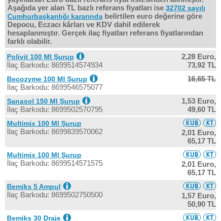
Aşağıda yer alan TL bazlı referans fiyatları ise
32702 sayılı
belirtilen euro değerine göre
Cumhurbaşkanlığı kararında
Depocu, Eczacı kârları ve KDV dahil edilerek
hesaplanmıştır. Gerçek ilaç fiyatları referans fiyatlarından
farklı olabilir.
2,28 Euro,
Polivit 100 Ml Şurup
İlaç Barkodu: 8699514574934
73,92 TL
16,65 TL
Becozyme 100 Ml Şurup
İlaç Barkodu: 8699546575077
1,53 Euro,
Sanasol 150 Ml Şurup
İlaç Barkodu: 8699502570795
49,60 TL
Multimix 100 Ml Şurup
İlaç Barkodu: 8699839570062
2,01 Euro,
65,17 TL
Multimix 100 Ml Şurup
İlaç Barkodu: 8699514571575
2,01 Euro,
65,17 TL
Bemiks 5 Ampul
İlaç Barkodu: 8699502750500
1,57 Euro,
50,90 TL
Bemiks 30 Draje