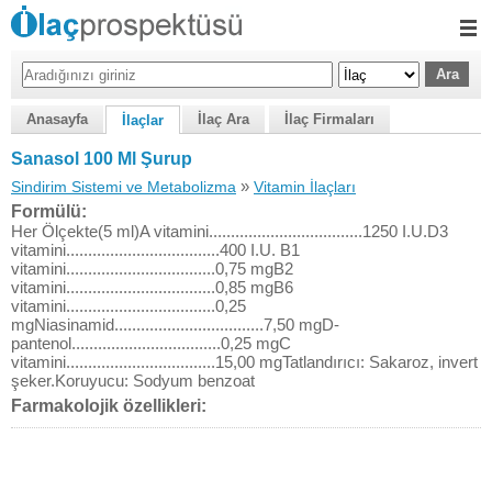
Anasayfa
İlaç Ara
İlaç Firmaları
İlaçlar
Sanasol 100 Ml Şurup
»
Sindirim Sistemi ve Metabolizma
Vitamin İlaçları
Formülü:
Her Ölçekte(5 ml)A vitamini...................................1250 I.U.D3
vitamini...................................400 I.U. B1
vitamini..................................0,75 mgB2
vitamini..................................0,85 mgB6
vitamini..................................0,25
mgNiasinamid..................................7,50 mgD-
pantenol..................................0,25 mgC
vitamini..................................15,00 mgTatlandırıcı: Sakaroz, invert
şeker.Koruyucu: Sodyum benzoat
Farmakolojik özellikleri: