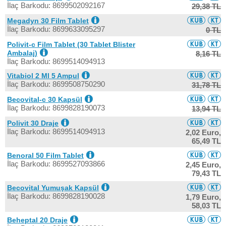
İlaç Barkodu: 8699502092167
29,38 TL
Megadyn 30 Film Tablet
İlaç Barkodu: 8699633095297
0 TL
Polivit-c Film Tablet (30 Tablet Blister
Ambalaj)
8,16 TL
İlaç Barkodu: 8699514094913
Vitabiol 2 Ml 5 Ampul
İlaç Barkodu: 8699508750290
31,78 TL
Becovital-c 30 Kapsül
İlaç Barkodu: 8699828190073
13,94 TL
Polivit 30 Draje
İlaç Barkodu: 8699514094913
2,02 Euro,
65,49 TL
Benoral 50 Film Tablet
İlaç Barkodu: 8699527093866
2,45 Euro,
79,43 TL
Becovital Yumuşak Kapsül
İlaç Barkodu: 8699828190028
1,79 Euro,
58,03 TL
Beheptal 20 Draje