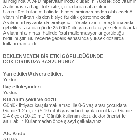
alındığında, A ve D hipervitaminozu oluşabilir. Yüksek doz vitamin
A alınmasına bağlı toksisite, çocuklarda daha sıktır.
Uzun süre kullanım halinde, hipervitaminoza neden olabilecek A
vitamini miktarı kişiden kişiye farklılık göstermektedir.
A vitamini hayvanlarda teratojendir. Yapılan sınırlı araştırmalarda,
gebelik sırasında günde 25.000 ünite ya da daha yüksek miktarda
A vitamini alınması halinde fetal malformasyonlar görüldüğü
bildirilmiştir. Bu nedenle gebelik esnasında yüksek dozlarda
kullanılmamalıdır.
BEKLENMEYEN BİR ETKİ GÖRÜLDÜĞÜNDE
DOKTORUNUZA BAŞVURUNUZ.
Yan etkiler/Advers etkiler:
Yoktur.
İlaç etkileşimleri:
Yoktur.
Kullanım şekli ve dozu:
Günlük ihtiyacı karşılamak amacı ile 0-6 yaş arası çocuklara:
Günde 1-2 ölçek (5-10 mL)6 yaşından büyük çocuklara: Günde
2-4 ölçek (10-20 mL) Günlük kullanım dozu doktor önerisi ile
artırılabilir. Kullanmadan önce şişeyi çalkalayınız.
Atc Kodu:
A11BA