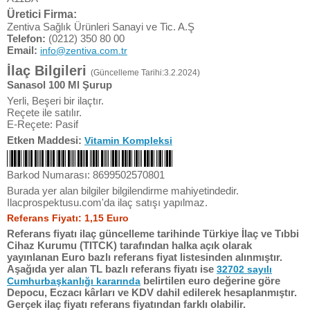
Üretici Firma:
Zentiva Sağlık Ürünleri Sanayi ve Tic. A.Ş
Telefon:
(0212) 350 80 00
Email:
info@zentiva.com.tr
İlaç Bilgileri
(Güncelleme Tarihi:3.2.2024)
Sanasol 100 Ml Şurup
Yerli, Beşeri bir ilaçtır.
Reçete ile satılır.
E-Reçete: Pasif
Etken Maddesi:
Vitamin Kompleksi
Barkod Numarası: 8699502570801
Burada yer alan bilgiler bilgilendirme mahiyetindedir.
Ilacprospektusu.com'da ilaç satışı yapılmaz.
Referans Fiyatı: 1,15 Euro
Referans fiyatı ilaç güncelleme tarihinde Türkiye İlaç ve Tıbbi
Cihaz Kurumu (TITCK) tarafından halka açık olarak
yayınlanan Euro bazlı referans fiyat listesinden alınmıştır.
Aşağıda yer alan TL bazlı referans fiyatı ise
32702 sayılı
belirtilen euro değerine göre
Cumhurbaşkanlığı kararında
Depocu, Eczacı kârları ve KDV dahil edilerek hesaplanmıştır.
Gerçek ilaç fiyatı referans fiyatından farklı olabilir.