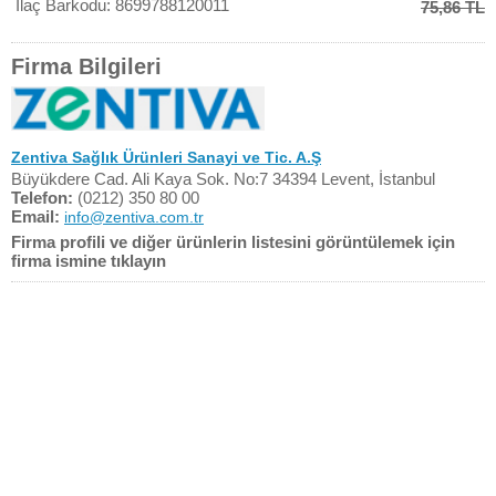
İlaç Barkodu: 8699788120011
75,86 TL
Firma Bilgileri
Zentiva Sağlık Ürünleri Sanayi ve Tic. A.Ş
Büyükdere Cad. Ali Kaya Sok. No:7 34394 Levent, İstanbul
Telefon:
(0212) 350 80 00
Email:
info@zentiva.com.tr
Firma profili ve diğer ürünlerin listesini görüntülemek için
firma ismine tıklayın