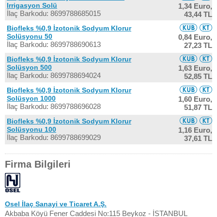
Irrigasyon Solü
1,34 Euro,
İlaç Barkodu: 8699788685015
43,44 TL
Biofleks %0,9 İzotonik Sodyum Klorur
Solüsyonu 50
0,84 Euro,
İlaç Barkodu: 8699788690613
27,23 TL
Biofleks %0,9 İzotonik Sodyum Klorur
Solüsyon 500
1,63 Euro,
İlaç Barkodu: 8699788694024
52,85 TL
Biofleks %0,9 İzotonik Sodyum Klorur
Solüsyon 1000
1,60 Euro,
İlaç Barkodu: 8699788696028
51,87 TL
Biofleks %0,9 İzotonik Sodyum Klorur
Solüsyonu 100
1,16 Euro,
İlaç Barkodu: 8699788699029
37,61 TL
Firma Bilgileri
Osel İlaç Sanayi ve Ticaret A.Ş.
Akbaba Köyü Fener Caddesi No:115 Beykoz - İSTANBUL