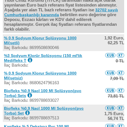
Tıbbi Cihaz Kurumu (TITCK) tarafından halka açık olarak
yayınlanan Euro bazlı referans fiyat listesinden alınmıştır.
Aşağıda yer alan TL bazlı referans fiyatları ise
32702 sayılı
belirtilen euro değerine göre
Cumhurbaşkanlığı kararında
Depocu, Eczacı kârları ve KDV dahil edilerek
hesaplanmıştır. Gerçek ilaç fiyatları referans fiyatlarından
farklı olabilir.
1,92 Euro,
% 0,9 Sodyum Klorur Solüsyonu 1000
62,25 TL
Ml(setli)
İlaç Barkodu: 8699508690046
%3 Sodyum Klorür Solüsyonu (150 ml'lik
Medifleks T
0 TL
İlaç Barkodu:
% 0,9 Sodyum Klorur Solüsyonu 1000
Ml(setsiz)
7,09 TL
İlaç Barkodu: 8680624796163
Biofleks %0.9 Nacl 100 Ml Solüsyon(pvc
Torba) Sets
73,81 TL
İlaç Barkodu: 8699788693027
Biofleks %0.9 Nacl 1000 Ml Solüsyon(pvc
Torba) Set
1,75 Euro,
İlaç Barkodu: 8699788697513
56,74 TL
Kanfleks % 5 Dekstroz Pvc 100 Ml