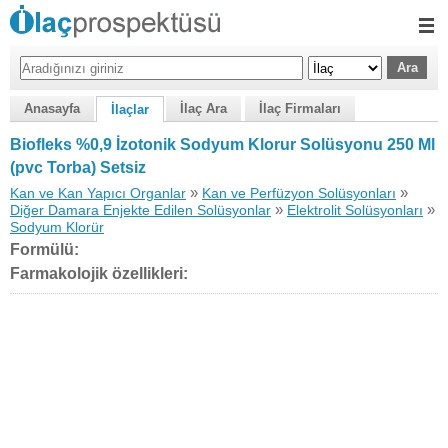
Anasayfa
İlaç Ara
İlaç Firmaları
İlaçlar
Biofleks %0,9 İzotonik Sodyum Klorur Solüsyonu 250 Ml
(pvc Torba) Setsiz
»
»
Kan ve Kan Yapıcı Organlar
Kan ve Perfüzyon Solüsyonları
»
»
Diğer Damara Enjekte Edilen Solüsyonlar
Elektrolit Solüsyonları
Sodyum Klorür
Formülü:
Farmakolojik özellikleri: