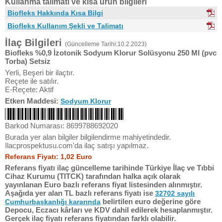
Kullanma talimatı ve kısa ürün bilgileri
Biofleks Hakkında Kısa Bilgi
Biofleks Kullanım Şekli ve Talimatı
İlaç Bilgileri
(Güncelleme Tarihi:10.2.2023)
Biofleks %0,9 İzotonik Sodyum Klorur Solüsyonu 250 Ml (pvc
Torba) Setsiz
Yerli, Beşeri bir ilaçtır.
Reçete ile satılır.
E-Reçete: Aktif
Etken Maddesi:
Sodyum Klorur
Barkod Numarası: 8699788692020
Burada yer alan bilgiler bilgilendirme mahiyetindedir.
Ilacprospektusu.com'da ilaç satışı yapılmaz.
Referans Fiyatı: 1,02 Euro
Referans fiyatı ilaç güncelleme tarihinde Türkiye İlaç ve Tıbbi
Cihaz Kurumu (TITCK) tarafından halka açık olarak
yayınlanan Euro bazlı referans fiyat listesinden alınmıştır.
Aşağıda yer alan TL bazlı referans fiyatı ise
32702 sayılı
belirtilen euro değerine göre
Cumhurbaşkanlığı kararında
Depocu, Eczacı kârları ve KDV dahil edilerek hesaplanmıştır.
Gerçek ilaç fiyatı referans fiyatından farklı olabilir.