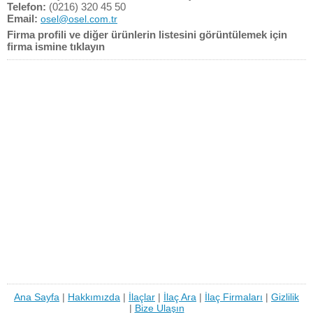
Telefon:
(0216) 320 45 50
Email:
osel@osel.com.tr
Firma profili ve diğer ürünlerin listesini görüntülemek için
firma ismine tıklayın
Ana Sayfa
|
Hakkımızda
|
İlaçlar
|
İlaç Ara
|
İlaç Firmaları
|
Gizlilik
|
Bize Ulaşın