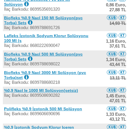
Solüsyon
0,86 Euro,
İlaç Barkodu: 8699535691320
27,88 TL
Biofleks %0.9 Nacl 150 Ml Solüsyon(pvc
Torba) Sets
14,93 TL
İlaç Barkodu: 8699788691726
Lafleks İzotonik Sodyum Klorur Solüsyonu
100 Ml (s
1,16 Euro,
İlaç Barkodu: 8680222690047
37,61 TL
Biofleks %0.9 Nacl 500 Ml Solüsyon(pvc
Torba) Sets
1,34 Euro,
İlaç Barkodu: 8699788698022
43,44 TL
Biofleks %0.9 Nacl 3000 Ml Solüsyon (pvc
Torba)set
13,11 TL
İlaç Barkodu: 8699788680218
%0,9 Nacl Ie 1000 Ml Solüsyon(setsiz)
İlaç Barkodu: 8699508690282
1,45 Euro,
47,01 TL
Polifleks %0.9 İzotonik 500 Ml Solüsyon
İlaç Barkodu: 8699606690696
1,33 Euro,
43,12 TL
%0,9 İzotonik Sodyum Klorur Iceren