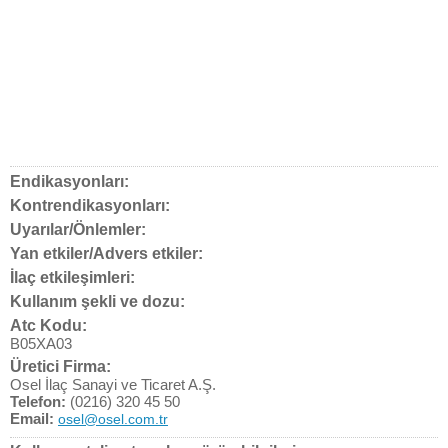
Endikasyonları:
Kontrendikasyonları:
Uyarılar/Önlemler:
Yan etkiler/Advers etkiler:
İlaç etkileşimleri:
Kullanım şekli ve dozu:
Atc Kodu:
B05XA03
Üretici Firma:
Osel İlaç Sanayi ve Ticaret A.Ş.
Telefon:
(0216) 320 45 50
Email:
osel@osel.com.tr