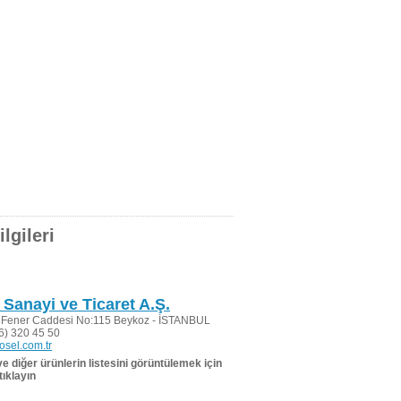
lgileri
 Sanayi ve Ticaret A.Ş.
Fener Caddesi No:115 Beykoz - İSTANBUL
6) 320 45 50
sel.com.tr
 ve diğer ürünlerin listesini görüntülemek için
tıklayın