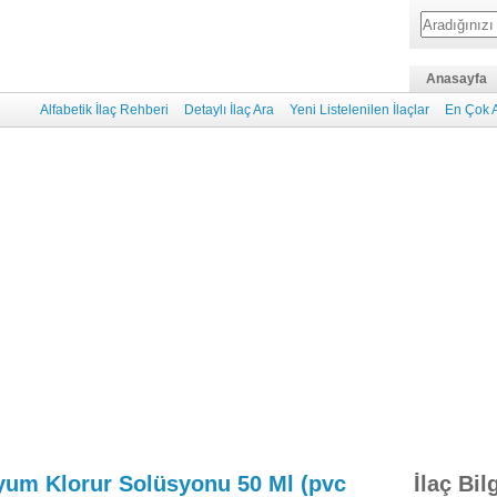
Anasayfa
Alfabetik İlaç Rehberi
Detaylı İlaç Ara
Yeni Listelenilen İlaçlar
En Çok A
dyum Klorur Solüsyonu 50 Ml (pvc
İlaç Bil