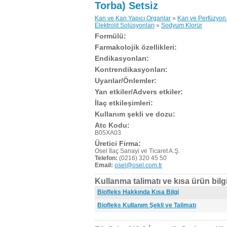
Torba) Setsiz
Kan ve Kan Yapıcı Organlar
»
Kan ve Perfüzyon 
Elektrolit Solüsyonları
»
Sodyum Klorür
Formülü:
Farmakolojik özellikleri:
Endikasyonları:
Kontrendikasyonları:
Uyarılar/Önlemler:
Yan etkiler/Advers etkiler:
İlaç etkileşimleri:
Kullanım şekli ve dozu:
Atc Kodu:
B05XA03
Üretici Firma:
Osel İlaç Sanayi ve Ticaret A.Ş.
Telefon:
(0216) 320 45 50
Email:
osel@osel.com.tr
Kullanma talimatı ve kısa ürün bilgi
Biofleks Hakkında Kısa Bilgi
Biofleks Kullanım Şekli ve Talimatı