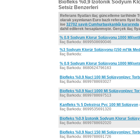
Biofleks %0,9 İzotonik Sodyum Klo
Setsiz Benzerleri
Referans fiyatları ilaç güncelleme tarihinde 
olarak yayınlanan Euro bazlı referans fiyat lis
ise
32702 sayılı Cumhurbaşkanlığı kararında
dahil edilerek hesaplanmıştır. Gerçek ilaç fiyat
% 0,9 Sodyum Klorur Solüsyonu 1000 Ml(setli
İlaç Barkodu: 8699508690046
%3 Sodyum Klorür Solüsyonu (150 ml'lik Med
İlaç Barkodu:
% 0,9 Sodyum Klorur Solüsyonu 1000 Ml(sets
İlaç Barkodu: 8680624796163
Biofleks %0.9 Nacl 100 Ml Solüsyon(pvc Torb
İlaç Barkodu: 8699788693027
Biofleks %0.9 Nacl 1000 Ml Solüsyon(pvc Tor
İlaç Barkodu: 8699788697513
Kanfleks % 5 Dekstroz Pvc 100 Ml Solüsyon
İlaç Barkodu: 8699535691320
Biofleks %0,9 İzotonik Sodyum Klorur Solüs
İlaç Barkodu: 8699788692020
Biofleks %0.9 Nacl 150 Ml Solüsyon(pvc Torb
İlaç Barkodu: 8699788691726