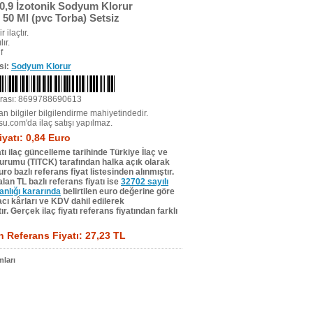
0,9 İzotonik Sodyum Klorur
50 Ml (pvc Torba) Setsiz
r ilaçtır.
ır.
f
si:
Sodyum Klorur
rası: 8699788690613
n bilgiler bilgilendirme mahiyetindedir.
su.com'da ilaç satışı yapılmaz.
iyatı: 0,84 Euro
tı ilaç güncelleme tarihinde Türkiye İlaç ve
Kurumu (TITCK) tarafından halka açık olarak
ro bazlı referans fiyat listesinden alınmıştır.
lan TL bazlı referans fiyatı ise
32702 sayılı
lığı kararında
belirtilen euro değerine göre
ı kârları ve KDV dahil edilerek
r. Gerçek ilaç fiyatı referans fiyatından farklı
 Referans Fiyatı: 27,23 TL
ları