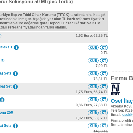
rur Solüsyonu 50 Ml (pvc Torba)
Türkiye İlaç ve Tıbbi Cihaz Kurumu (TITCK) tarafından halka açık
tesinden alınmıştır. Aşağıda yer alan TL bazlı referans fiyatları
belirtilen euro değerine göre Depocu, Eczacı kârları ve KDV
ları referans fiyatlarından farklı olabilir.
)
1,92 Euro,
62,25 TL
ifleks T
0 TL
iz)
7,09 TL
a) Sets
Firma Bi
73,81 TL
ba) Set
1,75 Euro,
56,74 TL
Osel İlaç
0,86 Euro,
27,88 TL
Akbaba Köyü 
Telefon:
(021
yonu 250
Email:
osel@o
1,02 Euro,
33,07 TL
Firma profili
firma ismine 
a) Sets
14,93 TL