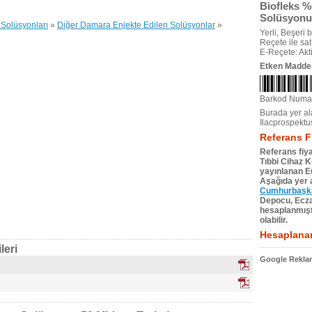
Biofleks %
Solüsyonu 
Solüsyonları
»
Diğer Damara Enjekte Edilen Solüsyonlar
»
Yerli, Beşeri bi
Reçete ile satıl
E-Reçete: Akti
Etken Madde
Barkod Numa
Burada yer ala
Ilacprospektu
Referans F
Referans fiya
Tıbbi Cihaz 
yayınlanan Eu
Aşağıda yer a
Cumhurbaşkan
Depocu, Eczac
hesaplanmıştı
olabilir.
Hesaplanan
leri
Google Reklam