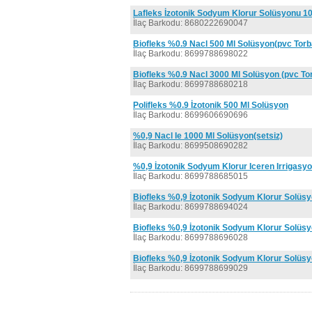
Lafleks İzotonik Sodyum Klorur Solüsyonu 10
İlaç Barkodu: 8680222690047
Biofleks %0.9 Nacl 500 Ml Solüsyon(pvc Torb
İlaç Barkodu: 8699788698022
Biofleks %0.9 Nacl 3000 Ml Solüsyon (pvc To
İlaç Barkodu: 8699788680218
Polifleks %0.9 İzotonik 500 Ml Solüsyon
İlaç Barkodu: 8699606690696
%0,9 Nacl Ie 1000 Ml Solüsyon(setsiz)
İlaç Barkodu: 8699508690282
%0,9 İzotonik Sodyum Klorur Iceren Irrigasyo
İlaç Barkodu: 8699788685015
Biofleks %0,9 İzotonik Sodyum Klorur Solüs
İlaç Barkodu: 8699788694024
Biofleks %0,9 İzotonik Sodyum Klorur Solüs
İlaç Barkodu: 8699788696028
Biofleks %0,9 İzotonik Sodyum Klorur Solüs
İlaç Barkodu: 8699788699029