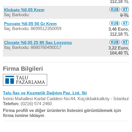
112,18 TL
Klobate %0,05 Krem
İlaç Barkodu:
0 TL
Psovate %0,05 50 Gr Krem
İlaç Barkodu: 8699512350059
3,46 Euro,
112,18 TL
Clovate %0,05 25 Ml Sac Losyonu
İlaç Barkodu: 8680760490017
3,22 Euro,
104,40 TL
Firma Bilgileri
Talu İlaç ve Kozmetik Dağıtım Paz. Ltd. Şti
İnönü Mahallesi Kartal Caddesi No:44, Küçükbakkalköy - İstanbul
Telefon:
(0216) 574 2460
Firma profili ve diğer ürünlerin listesini görüntülemek için
firma ismine tıklayın