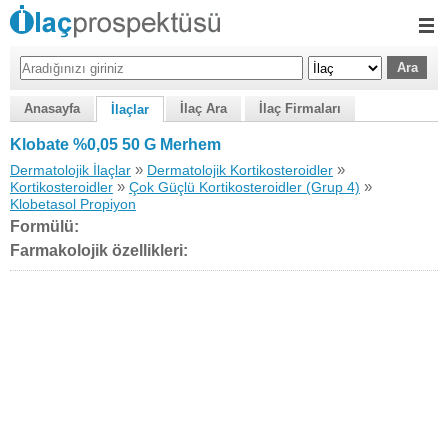
Anasayfa
İlaç Ara
İlaç Firmaları
İlaçlar
Klobate %0,05 50 G Merhem
»
»
Dermatolojik İlaçlar
Dermatolojik Kortikosteroidler
»
»
Kortikosteroidler
Çok Güçlü Kortikosteroidler (Grup 4)
Klobetasol Propiyon
Formülü:
Farmakolojik özellikleri: