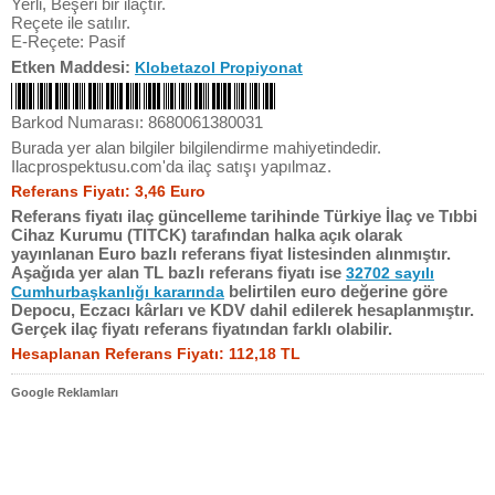
Yerli, Beşeri bir ilaçtır.
Reçete ile satılır.
E-Reçete: Pasif
Etken Maddesi:
Klobetazol Propiyonat
Barkod Numarası: 8680061380031
Burada yer alan bilgiler bilgilendirme mahiyetindedir.
Ilacprospektusu.com'da ilaç satışı yapılmaz.
Referans Fiyatı: 3,46 Euro
Referans fiyatı ilaç güncelleme tarihinde Türkiye İlaç ve Tıbbi
Cihaz Kurumu (TITCK) tarafından halka açık olarak
yayınlanan Euro bazlı referans fiyat listesinden alınmıştır.
Aşağıda yer alan TL bazlı referans fiyatı ise
32702 sayılı
belirtilen euro değerine göre
Cumhurbaşkanlığı kararında
Depocu, Eczacı kârları ve KDV dahil edilerek hesaplanmıştır.
Gerçek ilaç fiyatı referans fiyatından farklı olabilir.
Hesaplanan Referans Fiyatı: 112,18 TL
Google Reklamları