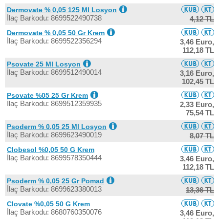
Dermovate % 0,05 125 Ml Losyon
İlaç Barkodu: 8699522490738
4,12 TL
Dermovate % 0,05 50 Gr Krem
İlaç Barkodu: 8699522356294
3,46 Euro,
112,18 TL
Psovate 25 Ml Losyon
İlaç Barkodu: 8699512490014
3,16 Euro,
102,45 TL
Psovate %05 25 Gr Krem
İlaç Barkodu: 8699512359935
2,33 Euro,
75,54 TL
Psoderm % 0,05 25 Ml Losyon
İlaç Barkodu: 8699623490019
8,07 TL
Clobesol %0,05 50 G Krem
İlaç Barkodu: 8699578350444
3,46 Euro,
112,18 TL
Psoderm % 0,05 25 Gr Pomad
İlaç Barkodu: 8699623380013
13,36 TL
Clovate %0,05 50 G Krem
İlaç Barkodu: 8680760350076
3,46 Euro,