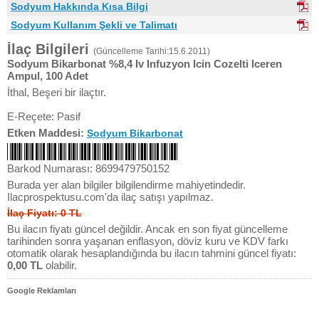
Sodyum Hakkında Kısa Bilgi
Sodyum Kullanım Şekli ve Talimatı
İlaç Bilgileri
(Güncelleme Tarihi:15.6.2011)
Sodyum Bikarbonat %8,4 Iv Infuzyon Icin Cozelti Iceren
Ampul, 100 Adet
İthal, Beşeri bir ilaçtır.
E-Reçete: Pasif
Etken Maddesi:
Sodyum Bikarbonat
Barkod Numarası: 8699479750152
Burada yer alan bilgiler bilgilendirme mahiyetindedir.
Ilacprospektusu.com'da ilaç satışı yapılmaz.
İlaç Fiyatı: 0 TL
Bu ilacın fiyatı güncel değildir. Ancak en son fiyat güncelleme
tarihinden sonra yaşanan enflasyon, döviz kuru ve KDV farkı
otomatik olarak hesaplandığında bu ilacın tahmini güncel fiyatı:
0,00 TL
olabilir.
Google Reklamları