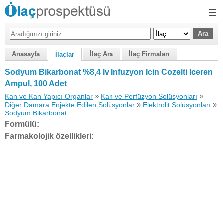
Anasayfa
İlaç Ara
İlaç Firmaları
İlaçlar
Sodyum Bikarbonat %8,4 Iv Infuzyon Icin Cozelti Iceren
Ampul, 100 Adet
»
»
Kan ve Kan Yapıcı Organlar
Kan ve Perfüzyon Solüsyonları
»
»
Diğer Damara Enjekte Edilen Solüsyonlar
Elektrolit Solüsyonları
Sodyum Bikarbonat
Formülü:
Farmakolojik özellikleri: