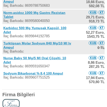
Ampul
18,66 Euro,
İlaç Barkodu: 8699788750683
592,08 TL
Norm-asidoz 1000 Mg Gastro Rezistan
Tablet
29,71 Euro,
İlaç Barkodu: 8699580040050
918,73 TL
Karbidoz 500 Mg Yumuşak Kapsül, 100
Adet
52,27 Euro,
İlaç Barkodu: 8699844192785
1543,75 TL
Turktipsan Molar Sodyum 840 Mg/10 Ml Iv
Ampul
0 TL
İlaç Barkodu:
Nurse Baby 50 Mg/5 Ml Oral Çözelti, 10
Adet
8,86 Euro,
İlaç Barkodu: 8699591650347
287,25 TL
Sodyum Bikarbonat % 8,4 100 Ampul
İlaç Barkodu: 8699607751525
17,94 Euro,
570,80 TL
Firma Bilgileri