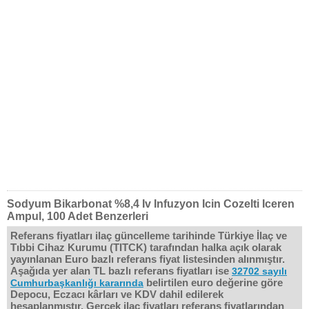
Sodyum Bikarbonat %8,4 Iv Infuzyon Icin Cozelti Iceren
Ampul, 100 Adet Benzerleri
Referans fiyatları ilaç güncelleme tarihinde Türkiye İlaç ve
Tıbbi Cihaz Kurumu (TITCK) tarafından halka açık olarak
yayınlanan Euro bazlı referans fiyat listesinden alınmıştır.
Aşağıda yer alan TL bazlı referans fiyatları ise
32702 sayılı
belirtilen euro değerine göre
Cumhurbaşkanlığı kararında
Depocu, Eczacı kârları ve KDV dahil edilerek
hesaplanmıştır. Gerçek ilaç fiyatları referans fiyatlarından