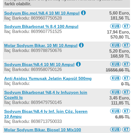
farklı olabilir.
5,60 Euro,
Sodyum Bic.mol.%8.4 10 Ml 10 Ampul
İlaç Barkodu: 8699607750528
181,56 TL
Sodyum Bikarbonat % 8,4 100 Ampul
İlaç Barkodu: 8699607751525
17,94 Euro,
570,80 TL
Molar Sodyum Bikar. 10 Ml 10 Ampul
İlaç Barkodu: 8699788750676
5,20 Euro,
168,59 TL
Sodyum Bicar.%8.4 10 Ml 10 Ampul
İlaç Barkodu: 8699580750126
15556,66 TL
Anti Asidoz Yumuşak Jelatin Kapsül 500mg
İlaç Barkodu:
0 TL
Sodyum Bikarbonat %8,4 Iv Infuzyon Icin
Cozelti Ic
3,45 Euro,
İlaç Barkodu: 8699479750145
111,85 TL
Sodyum Bicar.%8.4 Iv Inf. İçin Çöz. İçeren
10 Ampu
6,85 TL
İlaç Barkodu: 8698713750033
Molar Sodyum Bikar. Biosel 10 Mlx100