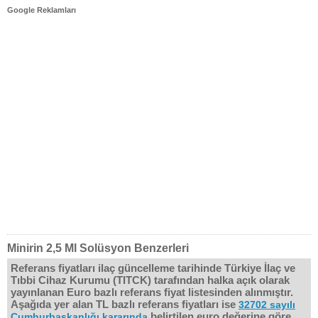
Google Reklamları
Minirin 2,5 Ml Solüsyon Benzerleri
Referans fiyatları ilaç güncelleme tarihinde Türkiye İlaç ve
Tıbbi Cihaz Kurumu (TITCK) tarafından halka açık olarak
yayınlanan Euro bazlı referans fiyat listesinden alınmıştır.
Aşağıda yer alan TL bazlı referans fiyatları ise
32702 sayılı
belirtilen euro değerine göre
Cumhurbaşkanlığı kararında