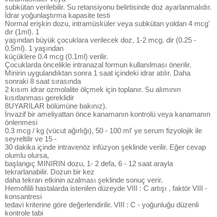
subkütan verilebilir. Su retansiyonu belirtisinde doz ayarlanmalıdır.
İdrar yoğunlaştırma kapasite testi
Normal erişkin dozu, intramüsküler veya subkütan yoldan 4 mcg'
dır (1ml). 1
yaşından büyük çocuklara verilecek doz, 1-2 mcg. dir (0.25 -
0.5ml). 1 yaşından
küçüklere 0.4 mcg (0.1ml) verilir.
Çocuklarda öncelikle intranazal formun kullanılması önerilir.
Minirin uygulandıktan sonra 1 saat içindeki idrar atılır. Daha
sonraki 8 saat sırasında
2 kısım idrar ozmolalite ölçmek için toplanır. Su alımının
kısıtlanması gereklidir
8UYARILAR bölümüne bakınız).
İnvazif bir ameliyattan önce kanamanın kontrolü veya kanamanın
önlenmesi
0.3 mcg / kg (vücut ağırlığı), 50 - 100 ml' ye serum fizyolojik ile
seyreltilir ve 15 -
30 dakika içinde intravenöz infüzyon şeklinde verilir. Eğer cevap
olumlu olursa,
başlangıç MINIRIN dozu, 1- 2 defa, 6 - 12 saat arayla
tekrarlanabilir. Dozun bir kez
daha tekrarı etkinin azalması şeklinde sonuç verir.
Hemofilili hastalarda istenilen düzeyde VIII : C artışı , faktör VIII -
konsantresi
tedavi kriterine göre değerlendirilir. VIII : C - yoğunluğu düzenli
kontrole tabi