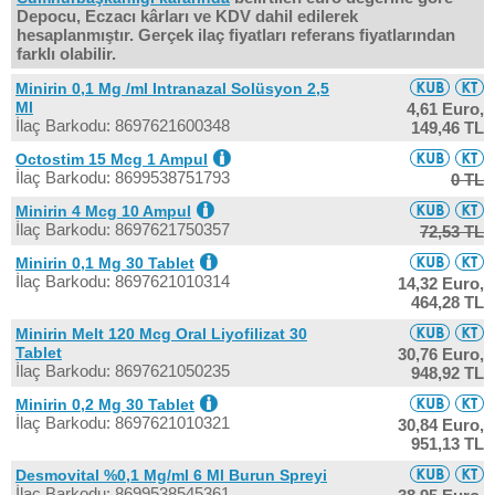
Depocu, Eczacı kârları ve KDV dahil edilerek
hesaplanmıştır. Gerçek ilaç fiyatları referans fiyatlarından
farklı olabilir.
Minirin 0,1 Mg /ml Intranazal Solüsyon 2,5
Ml
4,61 Euro,
İlaç Barkodu: 8697621600348
149,46 TL
Octostim 15 Mcg 1 Ampul
İlaç Barkodu: 8699538751793
0 TL
Minirin 4 Mcg 10 Ampul
İlaç Barkodu: 8697621750357
72,53 TL
Minirin 0,1 Mg 30 Tablet
İlaç Barkodu: 8697621010314
14,32 Euro,
464,28 TL
Minirin Melt 120 Mcg Oral Liyofilizat 30
Tablet
30,76 Euro,
İlaç Barkodu: 8697621050235
948,92 TL
Minirin 0,2 Mg 30 Tablet
İlaç Barkodu: 8697621010321
30,84 Euro,
951,13 TL
Desmovital %0,1 Mg/ml 6 Ml Burun Spreyi
İlaç Barkodu: 8699538545361