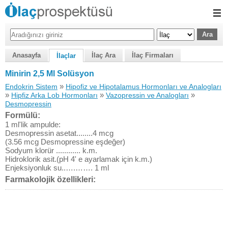
Anasayfa
İlaç Ara
İlaç Firmaları
İlaçlar
Minirin 2,5 Ml Solüsyon
»
Endokrin Sistem
Hipofiz ve Hipotalamus Hormonları ve Analogları
»
»
»
Hipfiz Arka Lob Hormonları
Vazopressin ve Analogları
Desmopressin
Formülü:
1 ml'lik ampulde:
Desmopressin asetat........4 mcg
(3.56 mcg Desmopressine eşdeğer)
Sodyum klorür ............ k.m.
Hidroklorik asit.(pH 4' e ayarlamak için k.m.)
Enjeksiyonluk su..….……. 1 ml
Farmakolojik özellikleri: