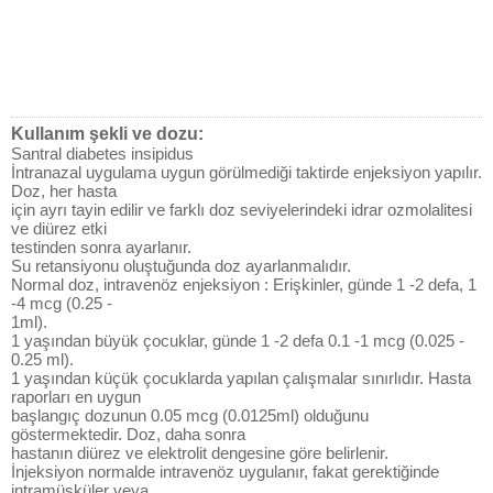
Kullanım şekli ve dozu:
Santral diabetes insipidus
İntranazal uygulama uygun görülmediği taktirde enjeksiyon yapılır.
Doz, her hasta
için ayrı tayin edilir ve farklı doz seviyelerindeki idrar ozmolalitesi
ve diürez etki
testinden sonra ayarlanır.
Su retansiyonu oluştuğunda doz ayarlanmalıdır.
Normal doz, intravenöz enjeksiyon : Erişkinler, günde 1 -2 defa, 1
-4 mcg (0.25 -
1ml).
1 yaşından büyük çocuklar, günde 1 -2 defa 0.1 -1 mcg (0.025 -
0.25 ml).
1 yaşından küçük çocuklarda yapılan çalışmalar sınırlıdır. Hasta
raporları en uygun
başlangıç dozunun 0.05 mcg (0.0125ml) olduğunu
göstermektedir. Doz, daha sonra
hastanın diürez ve elektrolit dengesine göre belirlenir.
İnjeksiyon normalde intravenöz uygulanır, fakat gerektiğinde
intramüsküler veya