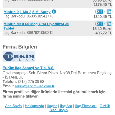
38,95 Euro,
1175,40 TL
Minirin 0,1 Mg 2,5 Ml Sprey
İlaç Barkodu: 8699538541776
1340,49 TL
Minirin Melt 60 Mcg Oral Liyofilizat 30
Tablet
15,40 Euro,
İlaç Barkodu: 8697621050211
495,72 TL
Firma Bilgileri
Er-Kim İlaç Sanayi ve Tic. A.Ş.
Gaziumurpaşa Sok. Bimar Plaza. No:38 D:4 Balmumcu Beşiktaş
- İSTANBUL
Telefon:
(212) 275 39 68
Email:
erkim@erkim-ilac.com.tr
Firma profili ve diğer ürünlerin listesini görüntülemek için
firma ismine tıklayın
Ana Sayfa
|
Hakkımızda
|
İlaçlar
|
İlaç Ara
|
İlaç Firmaları
|
Gizlilik
|
Bize Ulaşın