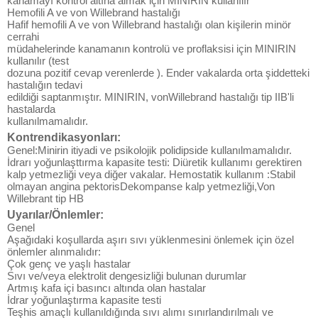
kanamayı kontrol altına almak için MINIRIN kullanılır
Hemofili A ve von Willebrand hastalığı
Hafif hemofili A ve von Willebrand hastalığı olan kişilerin minör
cerrahi
müdahelerinde kanamanın kontrolü ve proflaksisi için MINIRIN
kullanılır (test
dozuna pozitif cevap verenlerde ). Ender vakalarda orta şiddetteki
hastalığın tedavi
edildiği saptanmıştır. MINIRIN, vonWillebrand hastalığı tip IIB'li
hastalarda
kullanılmamalıdır.
Kontrendikasyonları:
Genel:Minirin itiyadi ve psikolojik polidipside kullanılmamalıdır.
İdrarı yoğunlaşttırma kapasite testi: Diüretik kullanımı gerektiren
kalp yetmezliği veya diğer vakalar. Hemostatik kullanım :Stabil
olmayan angina pektorisDekompanse kalp yetmezliği,Von
Willebrant tip HB
Uyarılar/Önlemler:
Genel
Aşağıdaki koşullarda aşırı sıvı yüklenmesini önlemek için özel
önlemler alınmalıdır:
Çok genç ve yaşlı hastalar
Sıvı ve/veya elektrolit dengesizliği bulunan durumlar
Artmış kafa içi basıncı altında olan hastalar
İdrar yoğunlaştırma kapasite testi
Teşhis amaçlı kullanıldığında sıvı alımı sınırlandırılmalı ve