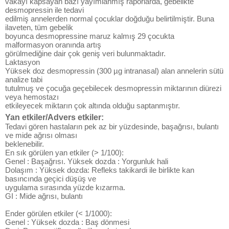
vakayı kapsayan bazı yayımlanmış raporlarda, gebelikte
desmopressin ile tedavi
edilmiş annelerden normal çocuklar doğduğu belirtilmiştir. Buna
ilaveten, tüm gebelik
boyunca desmopressine maruz kalmış 29 çocukta
malformasyon oranında artış
görülmediğine dair çok geniş veri bulunmaktadır.
Laktasyon
Yüksek doz desmopressin (300 µg intranasal) alan annelerin sütü
analize tabi
tutulmuş ve çocuğa geçebilecek desmopressin miktarının diürezi
veya hemostazı
etkileyecek miktarın çok altında olduğu saptanmıştır.
Yan etkiler/Advers etkiler:
Tedavi gören hastaların pek az bir yüzdesinde, başağrısı, bulantı
ve mide ağrısı olması
beklenebilir.
En sık görülen yan etkiler (> 1/100):
Genel : Başağrısı. Yüksek dozda : Yorgunluk hali
Dolaşım : Yüksek dozda: Refleks takikardi ile birlikte kan
basıncında geçici düşüş ve
uygulama sırasında yüzde kızarma.
GI : Mide ağrısı, bulantı
Ender görülen etkiler (< 1/1000):
Genel : Yüksek dozda : Baş dönmesi