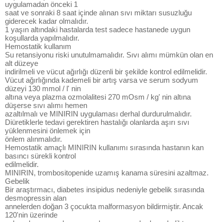
uygulamadan önceki 1
saat ve sonraki 8 saat içinde alınan sıvı miktarı susuzluğu
giderecek kadar olmalıdır.
1 yaşın altındaki hastalarda test sadece hastanede uygun
koşullarda yapılmalıdır.
Hemostatik kullanım
Su retansiyonu riski unutulmamalıdır. Sıvı alımı mümkün olan en
alt düzeye
indirilmeli ve vücut ağırlığı düzenli bir şekilde kontrol edilmelidir.
Vücut ağırlığında kademeli bir artış varsa ve serum sodyum
düzeyi 130 mmol / l' nin
altına veya plazma ozmolalitesi 270 mOsm / kg' nin altına
düşerse sıvı alımı hemen
azaltılmalı ve MINIRIN uygulaması derhal durdurulmalıdır.
Diüretiklerle tedavi gerektiren hastalığı olanlarda aşırı sıvı
yüklenmesini önlemek için
önlem alınmalıdır.
Hemostatik amaçlı MINIRIN kullanımı sırasında hastanın kan
basıncı sürekli kontrol
edilmelidir.
MINIRIN, trombositopenide uzamış kanama süresini azaltmaz.
Gebelik
Bir araştırmacı, diabetes insipidus nedeniyle gebelik sırasında
desmopressin alan
annelerden doğan 3 çocukta malformasyon bildirmiştir. Ancak
120'nin üzerinde