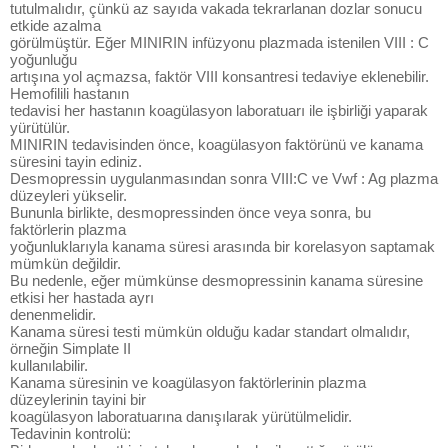
tutulmalıdır, çünkü az sayıda vakada tekrarlanan dozlar sonucu
etkide azalma
görülmüştür. Eğer MINIRIN infüzyonu plazmada istenilen VIII : C
yoğunluğu
artışına yol açmazsa, faktör VIII konsantresi tedaviye eklenebilir.
Hemofilili hastanın
tedavisi her hastanın koagülasyon laboratuarı ile işbirliği yaparak
yürütülür.
MINIRIN tedavisinden önce, koagülasyon faktörünü ve kanama
süresini tayin ediniz.
Desmopressin uygulanmasından sonra VIII:C ve Vwf : Ag plazma
düzeyleri yükselir.
Bununla birlikte, desmopressinden önce veya sonra, bu
faktörlerin plazma
yoğunluklarıyla kanama süresi arasında bir korelasyon saptamak
mümkün değildir.
Bu nedenle, eğer mümkünse desmopressinin kanama süresine
etkisi her hastada ayrı
denenmelidir.
Kanama süresi testi mümkün olduğu kadar standart olmalıdır,
örneğin Simplate II
kullanılabilir.
Kanama süresinin ve koagülasyon faktörlerinin plazma
düzeylerinin tayini bir
koagülasyon laboratuarına danışılarak yürütülmelidir.
Tedavinin kontrolü: