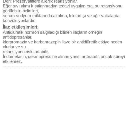
Deri: Prezervatiflere allerjik reaksiyonlar.
Eğer sıvı alımı kısıtlanmadan tedavi uygulanırsa, su retansiyonu
görülebilir, belirtileri,
serum sodyum miktarında azalma, kilo artışı ve ağır vakalarda
konvülsiyonlardır.
İlaç etkileşimleri:
Antidiüretik hormon salgıladığı bilinen ilaçların örneğin
antidepresanlar,
klorpromazin ve karbamazepin ilave bir antidiüretik etkiye neden
olurlar ve su
retansiyonu riski artabilir.
İndometasin, desmopressine alınan yanıtı arttırabilir, ancak süreyi
etkilemez.