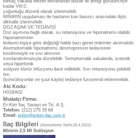
Birkaç vakada etkinin tekrarlanan dozlar ile arttığı görülünceye
kadar VIII:C
yoğunluğu düzenli olarak izlenmelidir.
MINIRIN uygulaması ile hastanın kan basıncı arasındaki ilişki
dikkatle izlenmelidir.
DOZ AŞIMI VE TEDAVİSİ
Doz aşımına bağlı olarak, su retansiyonu ve hiponatremi olabilir.
Hiponatreminin
tedavisi kişiye göre değiştiği halde bazı genel önlemler alınmalıdır.
Asemptomatik hiponatremi, desmopressin tedavisinin
kesilmesiyle ve sıvı alımının
sınırlandırılmasıyla düzelebilir. Semptomatik vakalarda, izotonik
veya hipertonik
sodyum klorür infüzyonu ilave edilebilir. Sıvı retansiyonu şiddetli
ise,
(konvülsiyonlar ve şuur kaybı) tedaviye furosemid eklenmelidir.
Atc Kodu:
H01BA02
İthalatçı Firma:
Er-Kim İlaç Sanayi ve Tic. A.Ş.
Telefon:
(212) 275 39 68
Email:
erkim@erkim-ilac.com.tr
İlaç Bilgileri
(Güncelleme Tarihi:26.4.2022)
Minirin 2,5 Ml Solüsyon