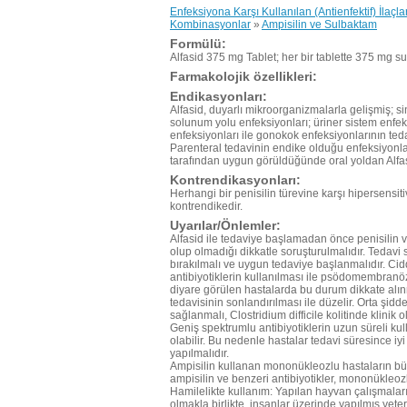
Enfeksiyona Karşı Kullanılan (Antienfektif) İlaçla
Kombinasyonlar
»
Ampisilin ve Sulbaktam
Formülü:
Alfasid 375 mg Tablet; her bir tablette 375 mg sult
Farmakolojik özellikleri:
Endikasyonları:
Alfasid, duyarlı mikroorganizmalarla gelişmiş; sinü
solunum yolu enfeksiyonları; üriner sistem enfeks
enfeksiyonları ile gonokok enfeksiyonlarının ted
Parenteral tedavinin endike olduğu enfeksiyonlar
tarafından uygun görüldüğünde oral yoldan Alfasi
Kontrendikasyonları:
Herhangi bir penisilin türevine karşı hipersensi
kontrendikedir.
Uyarılar/Önlemler:
Alfasid ile tedaviye başlamadan önce penisilin v
olup olmadığı dikkatle soruşturulmalıdır. Tedavi s
bırakılmalı ve uygun tedaviye başlanmalıdır. Cid
antibiyotiklerin kullanılması ile psödomembranöz 
diyare görülen hastalarda bu durum dikkate alınm
tedavisinin sonlandırılması ile düzelir. Orta şidde
sağlanmalı, Clostridium difficile kolitinde klinik o
Geniş spektrumlu antibiyotiklerin uzun süreli ku
olabilir. Bu nedenle hastalar tedavi süresince i
yapılmalıdır.
Ampisilin kullanan mononükleozlu hastaların bü
ampisilin ve benzeri antibiyotikler, mononükleo
Hamilelikte kullanım: Yapılan hayvan çalışmaları
olmakla birlikte, insanlar üzerinde yapılmış yete