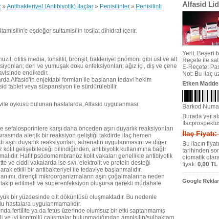
Alfasid Li
r
»
Antibakteriyel (Antibiyotik) İlaçlar
»
Penisilinler
»
Penisilinli
amisilin'e eşdeğer sultamisilin tosilat dihidrat içerir.
Yerli, Beşeri bi
zit, otitis media, tonsillit, bronşit, bakteriyel pnömoni gibi üst ve alt
Reçete ile satıl
iyonları; deri ve yumuşak doku enfeksiyonları; ağız içi, diş ve çene
E-Reçete: Pas
avisinde endikedir.
Not: Bu ilaç 
da Alfasid'in enjektabl formları ile başlanan tedavi hekim
Etken Madde
d tablet veya süspansiyon ile sürdürülebilir.
tivite öyküsü bulunan hastalarda, Alfasid uygulanması
Barkod Numa
Burada yer ala
Ilacprospektu
e sefalosporinlere karşı daha önceden aşırı duyarlık reaksiyonları
İlaç Fiyatı:
ırasında alerjik bir reaksiyon geliştiği takdirde ilaç hemen
di aşırı duyarlık reaksiyonları, adrenalin uygulanmasını ve diğer
Bu ilacın fiya
kolit gelişebileceği bilindiğinden, antibiyotik kullanımına bağlı
tarihinden so
alıdır. Hafif psödomembranöz kolit vakaları genellikle antibiyotik
otomatik olar
tte ve ciddi vakalarda ise sıvı, elektrolit ve protein desteği
fiyatı:
0,00 TL
larak etkili bir antibakteriyel ile tedaviye başlanmalıdır.
llanımı, dirençli mikroorganizmaların aşırı çoğalmalarına neden
Google Reklam
yi takip edilmeli ve süperenfeksiyon oluşursa gerekli müdahale
yük bir yüzdesinde cilt döküntüsü oluşmaktadır. Bu nedenle
zlu hastalara uygulanmamalıdır.
nda fertilite ya da fetus üzerinde olumsuz bir etki saptanmamış
rli ve iyi kontrollü çalışmalar bulunmadığından ampisilin/sulbaktam