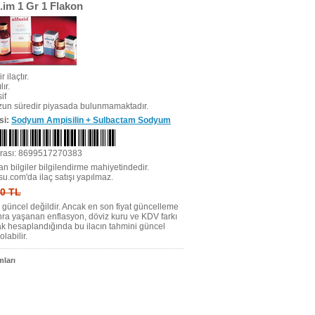
d.im 1 Gr 1 Flakon
r ilaçtır.
ır.
if
uzun süredir piyasada bulunmamaktadır.
si:
Sodyum Ampisilin + Sulbactam Sodyum
rası: 8699517270383
n bilgiler bilgilendirme mahiyetindedir.
su.com'da ilaç satışı yapılmaz.
 0 TL
tı güncel değildir. Ancak en son fiyat güncelleme
nra yaşanan enflasyon, döviz kuru ve KDV farkı
ak hesaplandığında bu ilacın tahmini güncel
olabilir.
ları