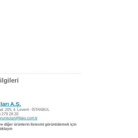
lgileri
ları A.Ş.
d. 205, 4. Levent - İSTANBUL
 279 28 20
rumlulari@fako.com.tr
 ve diğer ürünlerin listesini görüntülemek için
tıklayın