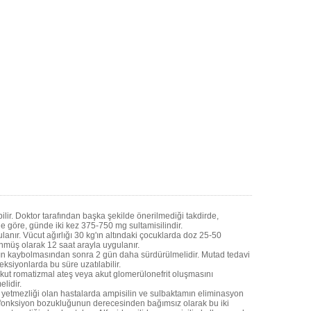
ir. Doktor tarafından başka şekilde önerilmediği takdirde,
ne göre, günde iki kez 375-750 mg sultamisilindir.
anır. Vücut ağırlığı 30 kg'ın altındaki çocuklarda doz 25-50
ünmüş olarak 12 saat arayla uygulanır.
nın kaybolmasından sonra 2 gün daha sürdürülmelidir. Mutad tedavi
ksiyonlarda bu süre uzatılabilir.
akut romatizmal ateş veya akut glomerülonefrit oluşmasını
lidir.
etmezliği olan hastalarda ampisilin ve sulbaktamın eliminasyon
al fonksiyon bozukluğunun derecesinden bağımsız olarak bu iki