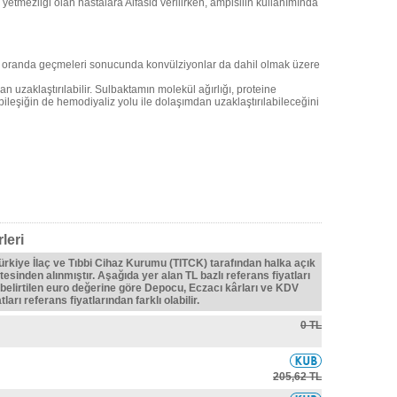
 yetmezliği olan hastalara Alfasid verilirken, ampisilin kullanımında
k oranda geçmeleri sonucunda konvülziyonlar da dahil olmak üzere
 uzaklaştırılabilir. Sulbaktamın molekül ağırlığı, proteine
bileşiğin de hemodiyaliz yolu ile dolaşımdan uzaklaştırılabileceğini
leri
Türkiye İlaç ve Tıbbi Cihaz Kurumu (TITCK) tarafından halka açık
tesinden alınmıştır. Aşağıda yer alan TL bazlı referans fiyatları
belirtilen euro değerine göre Depocu, Eczacı kârları ve KDV
ları referans fiyatlarından farklı olabilir.
0 TL
205,62 TL