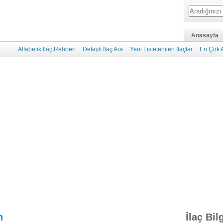
Anasayfa
Alfabetik İlaç Rehberi
Detaylı İlaç Ara
Yeni Listelenilen İlaçlar
En Çok A
n
İlaç Bil