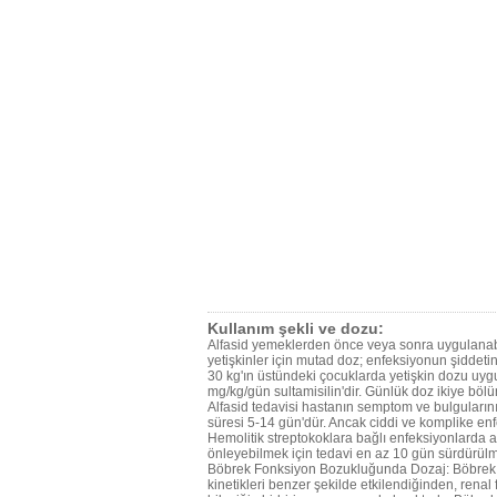
Kullanım şekli ve dozu:
Alfasid yemeklerden önce veya sonra uygulanabil
yetişkinler için mutad doz; enfeksiyonun şiddeti
30 kg'ın üstündeki çocuklarda yetişkin dozu uygul
mg/kg/gün sultamisilin'dir. Günlük doz ikiye böl
Alfasid tedavisi hastanın semptom ve bulguları
süresi 5-14 gün'dür. Ancak ciddi ve komplike enfe
Hemolitik streptokoklara bağlı enfeksiyonlarda 
önleyebilmek için tedavi en az 10 gün sürdürülme
Böbrek Fonksiyon Bozukluğunda Dozaj: Böbrek y
kinetikleri benzer şekilde etkilendiğinden, ren