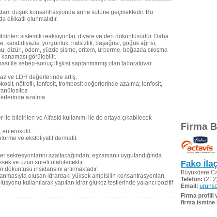
.
aktam düşük konsantrasyonda anne sütüne geçmektedir. Bu
a dikkatli olunmalıdır.
 bildirilen sistemik reaksiyonlar, diyare ve deri döküntüsüdür. Daha
re, kandidiyazis, yorgunluk, halsizlik, başağrısı, göğüs ağrısı,
onu, dizüri, ödem, yüzde şişme, eritem, ürperme, boğazda sıkışma
 kanaması görülebilir.
aması ile sebep-sonuç ilişkisi saptanmamış olan laboratuvar
az ve LDH değerlerinde artış.
osit, nötrofil, lenfosit, trombosit değerlerinde azalma; lenfosit,
granülositoz
ğerlerinde azalma.
er ile bildirilen ve Alfasid kullanımı ile de ortaya çıkabilecek
Firma Bi
, enterokolit.
tiforme ve eksfoliyatif dermatit.
ler sekresyonlarını azaltacağından; eşzamanlı uygulandığında
sek ve uzun süreli olabilecektir.
Fako İlaç
ri döküntüsü insidansını artırmaktadır.
Büyükdere Ca
gulanmasıyla oluşan idrardaki yüksek ampisilin konsantrasyonları,
Telefon:
(212)
syonu kullanılarak yapılan idrar glukoz testlerinde yalancı pozitif
Email:
urunso
Firma profili
firma ismine 