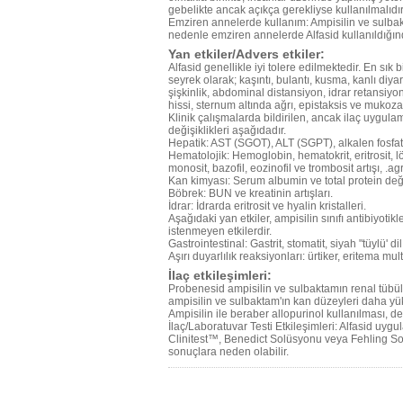
gebelikte ancak açıkça gerekliyse kullanılmalıdır
Emziren annelerde kullanım: Ampisilin ve sulb
nedenle emziren annelerde Alfasid kullanıldığınd
Yan etkiler/Advers etkiler:
Alfasid genellikle iyi tolere edilmektedir. En sık
seyrek olarak; kaşıntı, bulantı, kusma, kanlı diya
şişkinlik, abdominal distansiyon, idrar retansiy
hissi, sternum altında ağrı, epistaksis ve mukoza
Klinik çalışmalarda bildirilen, ancak ilaç uygul
değişiklikleri aşağıdadır.
Hepatik: AST (SGOT), ALT (SGPT), alkalen fosfat
Hematolojik: Hemoglobin, hematokrit, eritrosit, lök
monosit, bazofil, eozinofil ve trombosit artışı, .a
Kan kimyası: Serum albumin ve total protein de
Böbrek: BUN ve kreatinin artışları.
İdrar: İdrarda eritrosit ve hyalin kristalleri.
Aşağıdaki yan etkiler, ampisilin sınıfı antibiyotikl
istenmeyen etkilerdir.
Gastrointestinal: Gastrit, stomatit, siyah "tüylü' dil
Aşırı duyarlılık reaksiyonları: ürtiker, eritema mul
İlaç etkileşimleri:
Probenesid ampisilin ve sulbaktamın renal tübü
ampisilin ve sulbaktam'ın kan düzeyleri daha yük
Ampisilin ile beraber allopurinol kullanılması, de
İlaç/Laboratuvar Testi Etkileşimleri: Alfasid uy
Clinitest™, Benedict Solüsyonu veya Fehling Solü
sonuçlara neden olabilir.