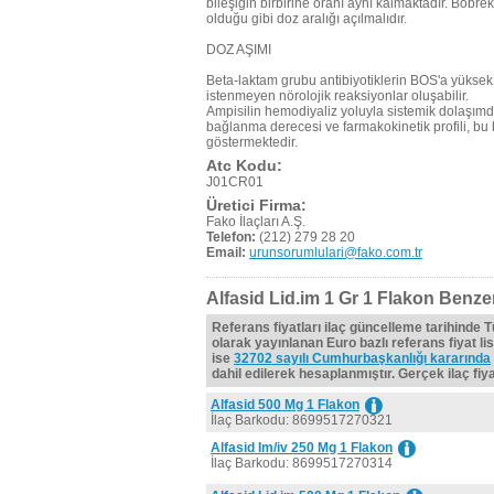
bileşiğin birbirine oranı aynı kalmaktadır. Böbrek
olduğu gibi doz aralığı açılmalıdır.
DOZ AŞIMI
Beta-laktam grubu antibiyotiklerin BOS'a yükse
istenmeyen nörolojik reaksiyonlar oluşabilir.
Ampisilin hemodiyaliz yoluyla sistemik dolaşımdan
bağlanma derecesi ve farmakokinetik profili, bu 
göstermektedir.
Atc Kodu:
J01CR01
Üretici Firma:
Fako İlaçları A.Ş.
Telefon:
(212) 279 28 20
Email:
urunsorumlulari@fako.com.tr
Alfasid Lid.im 1 Gr 1 Flakon Benzer
Referans fiyatları ilaç güncelleme tarihinde 
olarak yayınlanan Euro bazlı referans fiyat lis
ise
32702 sayılı Cumhurbaşkanlığı kararında
dahil edilerek hesaplanmıştır. Gerçek ilaç fiyat
Alfasid 500 Mg 1 Flakon
İlaç Barkodu: 8699517270321
Alfasid Im/iv 250 Mg 1 Flakon
İlaç Barkodu: 8699517270314