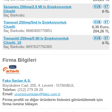
Xenamex 250mg/2.5 Ml Iv Enjeksiyonluk
Çözelti
0 TL
İlaç Barkodu:
Tranexel 250mg/5ml Iv Enjeksiyonluk
Çözelti
6,30 Euro,
İlaç Barkodu: 8680400770851
204,26 TL
Tranasitil 250mg/5 Ml Iv Enjeksiyonluk
Çözelti, 10
0 TL
İlaç Barkodu: 8697637750365
Firma Bilgileri
Fako İlaçları A.Ş.
Büyükdere Cad. 205, 4. Levent - İSTANBUL
Telefon:
(212) 279 28 20
Email:
urunsorumlulari@fako.com.tr
Firma profili ve diğer ürünlerin listesini görüntülemek için
firma ismine tıklayın