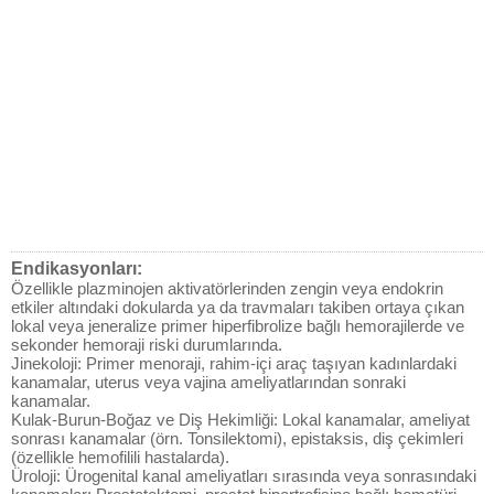
Endikasyonları:
Özellikle plazminojen aktivatörlerinden zengin veya endokrin
etkiler altındaki dokularda ya da travmaları takiben ortaya çıkan
lokal veya jeneralize primer hiperfibrolize bağlı hemorajilerde ve
sekonder hemoraji riski durumlarında.
Jinekoloji: Primer menoraji, rahim-içi araç taşıyan kadınlardaki
kanamalar, uterus veya vajina ameliyatlarından sonraki
kanamalar.
Kulak-Burun-Boğaz ve Diş Hekimliği: Lokal kanamalar, ameliyat
sonrası kanamalar (örn. Tonsilektomi), epistaksis, diş çekimleri
(özellikle hemofilili hastalarda).
Üroloji: Ürogenital kanal ameliyatları sırasında veya sonrasındaki