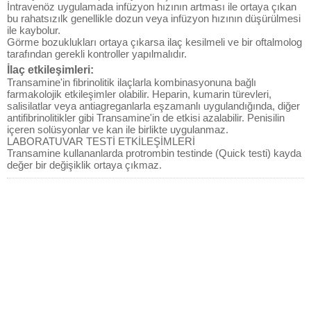
İntravenöz uygulamada infüzyon hızının artması ile ortaya çıkan
bu rahatsızılk genellikle dozun veya infüzyon hızının düşürülmesi
ile kaybolur.
Görme bozuklukları ortaya çıkarsa ilaç kesilmeli ve bir oftalmolog
tarafından gerekli kontroller yapılmalıdır.
İlaç etkileşimleri:
Transamine'in fibrinolitik ilaçlarla kombinasyonuna bağlı
farmakolojik etkileşimler olabilir. Heparin, kumarin türevleri,
salisilatlar veya antiagreganlarla eşzamanlı uygulandığında, diğer
antifibrinolitikler gibi Transamine'in de etkisi azalabilir. Penisilin
içeren solüsyonlar ve kan ile birlikte uygulanmaz.
LABORATUVAR TESTİ ETKİLEŞİMLERİ
Transamine kullananlarda protrombin testinde (Quick testi) kayda
değer bir değişiklik ortaya çıkmaz.