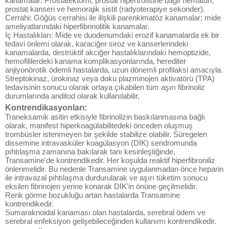
kanamalar: Prostatektomi, prostat hipertrofisine bağlı hematüri,
prostat kanseri ve hemorajik sistit (radyoterapiye sekonder).
Cerrahi: Göğüs cerrahisi ile ilişkili parenkimatöz kanamalar; mide
ameliyatlarındaki hiperfibrinolitik kanamalar.
İç Hastalıkları: Mide ve duodenumdaki erozif kanamalarda ek bir
tedavi önlemi olarak, karaciğer siroz ve kanserlerindeki
kanamalarda, destrüktif akciğer hastalıklarındaki hemoptizide,
hemofililerdeki kanama komplikasyonlarında, herediter
anjiyonörotik ödemli hastalarda, uzun dönemli profilaksi amacıyla.
Streptokinaz, ürokinaz veya doku plazminojen aktivatörü (TPA)
tedavisinin sonucu olarak ortaya çıkabilen tüm aşırı fibrinoliz
durumlarında anditod olarak kullanılabilir.
Kontrendikasyonları:
Traneksamik asitin etkisiyle fibrinolizin baskılanmasına bağlı
olarak, manifest hiperkoagülabilitedeki önceden oluşmuş
trombüsler istenmeyen bir şekilde stabilize olabilir. Süregelen
dissemine intravasküler koagülasyon (DİK) sendromunda
pıhtılaşma zamanına bakılarak tanı kesinleştiğinde,
Transamine'de kontrendikedir. Her koşulda reaktif hiperfibroniliz
önlenmelidir. Bu nedenle Transamine uygulanmadan önce heparin
ile intravazal pıhtılaşma durdurularak ve aşırı tüketim sonucu
eksilen fibrinojen yerine konarak DİK'in önüne geçilmelidir.
Renk görme bozukluğu artan hastalarda Transamine
kontrendikedir.
Sumaraknoidal kanaması olan hastalarda, serebral ödem ve
serebral enfeksiyon gelişebileceğinden kullanımı kontrendikedir.