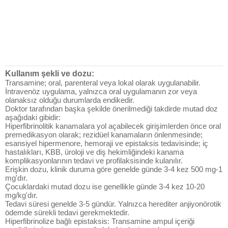
Kullanım şekli ve dozu:
Transamine; oral, parenteral veya lokal olarak uygulanabilir.
İntravenöz uygulama, yalnızca oral uygulamanın zor veya
olanaksız olduğu durumlarda endikedir.
Doktor tarafından başka şekilde önerilmediği takdirde mutad doz
aşağıdaki gibidir:
Hiperfibrinolitik kanamalara yol açabilecek girişimlerden önce oral
premedikasyon olarak; rezidüel kanamaların önlenmesinde;
esansiyel hipermenore, hemoraji ve epistaksis tedavisinde; iç
hastalıkları, KBB, üroloji ve diş hekimliğindeki kanama
komplikasyonlarının tedavi ve profilaksisinde kulanılır.
Erişkin dozu, klinik duruma göre genelde günde 3-4 kez 500 mg-1
mg'dır.
Çocuklardaki mutad dozu ise genellikle günde 3-4 kez 10-20
mg/kg'dır.
Tedavi süresi genelde 3-5 gündür. Yalnızca herediter anjiyonörotik
ödemde sürekli tedavi gerekmektedir.
Hiperfibrinolize bağlı epistaksis: Transamine ampul içeriği