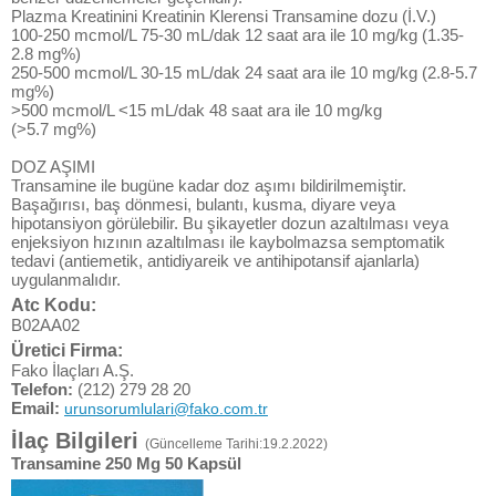
Plazma Kreatinini Kreatinin Klerensi Transamine dozu (İ.V.)
100-250 mcmol/L 75-30 mL/dak 12 saat ara ile 10 mg/kg (1.35-
2.8 mg%)
250-500 mcmol/L 30-15 mL/dak 24 saat ara ile 10 mg/kg (2.8-5.7
mg%)
>500 mcmol/L <15 mL/dak 48 saat ara ile 10 mg/kg
(>5.7 mg%)
DOZ AŞIMI
Transamine ile bugüne kadar doz aşımı bildirilmemiştir.
Başağırısı, baş dönmesi, bulantı, kusma, diyare veya
hipotansiyon görülebilir. Bu şikayetler dozun azaltılması veya
enjeksiyon hızının azaltılması ile kaybolmazsa semptomatik
tedavi (antiemetik, antidiyareik ve antihipotansif ajanlarla)
uygulanmalıdır.
Atc Kodu:
B02AA02
Üretici Firma:
Fako İlaçları A.Ş.
Telefon:
(212) 279 28 20
Email:
urunsorumlulari@fako.com.tr
İlaç Bilgileri
(Güncelleme Tarihi:19.2.2022)
Transamine 250 Mg 50 Kapsül