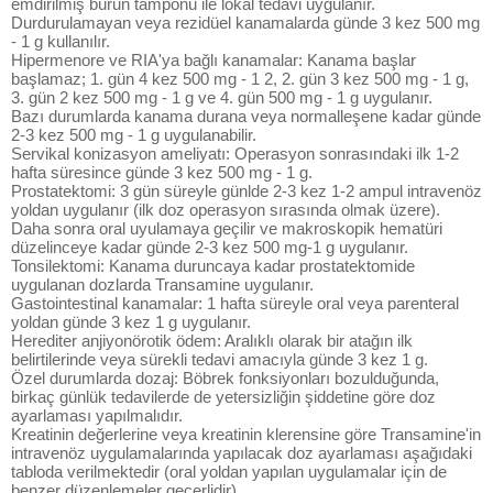
emdirilmiş burun tamponu ile lokal tedavi uygulanır.
Durdurulamayan veya rezidüel kanamalarda günde 3 kez 500 mg
- 1 g kullanılır.
Hipermenore ve RIA'ya bağlı kanamalar: Kanama başlar
başlamaz; 1. gün 4 kez 500 mg - 1 2, 2. gün 3 kez 500 mg - 1 g,
3. gün 2 kez 500 mg - 1 g ve 4. gün 500 mg - 1 g uygulanır.
Bazı durumlarda kanama durana veya normalleşene kadar günde
2-3 kez 500 mg - 1 g uygulanabilir.
Servikal konizasyon ameliyatı: Operasyon sonrasındaki ilk 1-2
hafta süresince günde 3 kez 500 mg - 1 g.
Prostatektomi: 3 gün süreyle günlde 2-3 kez 1-2 ampul intravenöz
yoldan uygulanır (ilk doz operasyon sırasında olmak üzere).
Daha sonra oral uyulamaya geçilir ve makroskopik hematüri
düzelinceye kadar günde 2-3 kez 500 mg-1 g uygulanır.
Tonsilektomi: Kanama duruncaya kadar prostatektomide
uygulanan dozlarda Transamine uygulanır.
Gastointestinal kanamalar: 1 hafta süreyle oral veya parenteral
yoldan günde 3 kez 1 g uygulanır.
Herediter anjiyonörotik ödem: Aralıklı olarak bir atağın ilk
belirtilerinde veya sürekli tedavi amacıyla günde 3 kez 1 g.
Özel durumlarda dozaj: Böbrek fonksiyonları bozulduğunda,
birkaç günlük tedavilerde de yetersizliğin şiddetine göre doz
ayarlaması yapılmalıdır.
Kreatinin değerlerine veya kreatinin klerensine göre Transamine'in
intravenöz uygulamalarında yapılacak doz ayarlaması aşağıdaki
tabloda verilmektedir (oral yoldan yapılan uygulamalar için de
benzer düzenlemeler geçerlidir).