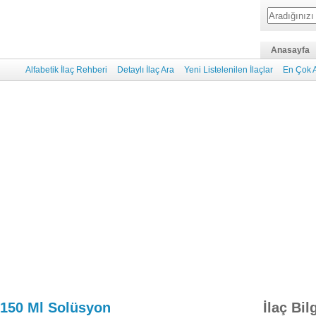
Anasayfa
Alfabetik İlaç Rehberi
Detaylı İlaç Ara
Yeni Listelenilen İlaçlar
En Çok A
 150 Ml Solüsyon
İlaç Bil