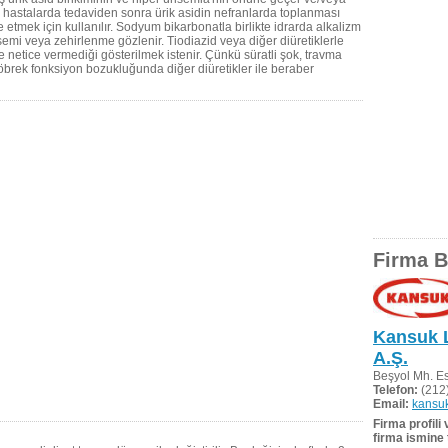
 hastalarda tedaviden sonra ürik asidin nefranlarda toplanması
tmek için kullanılır. Sodyum bikarbonatla birlikte idrarda alkalizm
isemi veya zehirlenme gözlenir. Tiodiazid veya diğer diüretiklerle
netice vermediği gösterilmek istenir. Çünkü süratli şok, travma
rek fonksiyon bozukluğunda diğer diüretikler ile beraber
Firma Bi
Kansuk L
A.Ş.
Beşyol Mh. Es
Telefon:
(212)
Email:
kansu
Firma profili
firma ismine 