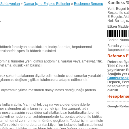
Kanfleks %
Solüsyonları
»
Damar İçine Enjekte Edilenler
»
Beslenme Serumu
Yerli, Beşeri bi
Reçete ile satıl
E-Reçete: Akti
Not: Bu ilaç 
.
Etken Madde
Barkod Numa
Burada yer ala
 böbrek fonksiyon bozuklukları, inatçı ödemler, hepatoremal
Ilacprospektu
ulonefrit, spesifik böbrek toksinleri.
Referans F
ominal tümörler ,yeni olmuş abdominal yaralar veya ameliyat, fıtık,
Referans fiya
zayıflama, düşük kan basıncı.
Tıbbi Cihaz 
yayınlanan Eu
Aşağıda yer a
z şeker hastalarının diyaliz edilmesinde ciddi sorunlar yaratabilir.
Cumhurbaşkan
arşılanması değişmiş glikoz tutulmasına adapte edilmelidir.
Depocu, Eczac
hesaplanmıştı
rı, diyaframın yükselmesinden dolayı nefes darlığı, bağlı protein
olabilir.
Hesaplanan
kullanılabilir. Mannitol tek başına veya diğer diüretiklerle
Google Reklam
ner sistemden atılımlarını ilerletmek için, her zamanki ağır
 mesela aspirin veya diğer salisilatlar, bazı barbitüratlar, bromid
abiyetine neden olan zehirlenmelerde karbontetraklorür ile birlikte
da muhtemel zehirlenmenin önüne geçilebilir. Tedavi için mannitole
ol'ün etkisini ürinerde arttırırlar.Lityum'un tedavide kullanılabilmesi
emiş ürik asid birikiminin ve hiper ürisemia'nın önüne geçer ve/veya