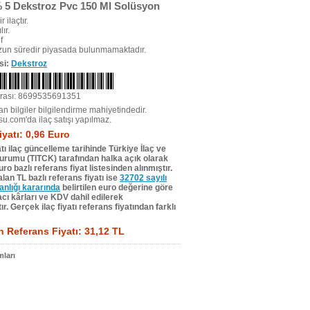
 5 Dekstroz Pvc 150 Ml Solüsyon
r ilaçtır.
ır.
f
uzun süredir piyasada bulunmamaktadır.
si:
Dekstroz
rası: 8699535691351
n bilgiler bilgilendirme mahiyetindedir.
su.com'da ilaç satışı yapılmaz.
iyatı: 0,96 Euro
tı ilaç güncelleme tarihinde Türkiye İlaç ve
Kurumu (TITCK) tarafından halka açık olarak
ro bazlı referans fiyat listesinden alınmıştır.
lan TL bazlı referans fiyatı ise
32702 sayılı
lığı kararında
belirtilen euro değerine göre
ı kârları ve KDV dahil edilerek
r. Gerçek ilaç fiyatı referans fiyatından farklı
 Referans Fiyatı: 31,12 TL
ları