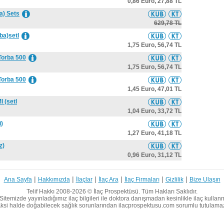
0,86 Euro,
27,88 TL
a) Sets
629,78 TL
ba)setl
1,75 Euro,
56,74 TL
Torba 500
1,75 Euro,
56,74 TL
Torba 500
1,45 Euro,
47,01 TL
 (setl
1,04 Euro,
33,72 TL
i)
1,27 Euro,
41,18 TL
z)
0,96 Euro,
31,12 TL
|
|
|
|
|
|
Ana Sayfa
Hakkımızda
İlaçlar
İlaç Ara
İlaç Firmaları
Gizlilik
Bize Ulaşın
Telif Hakkı 2008-2026 ©
İlaç Prospektüsü.
Tüm Hakları Saklıdır.
Sitemizde yayınladığımız ilaç bilgileri ile doktora danışmadan kesinlikle ilaç kullan
ksi halde doğabilecek sağlık sorunlarından ilacprospektusu.com sorumlu tutulama