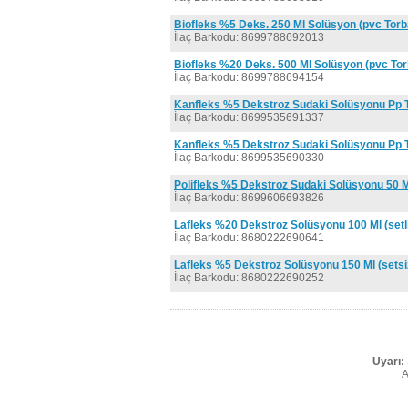
Biofleks %5 Deks. 250 Ml Solüsyon (pvc Torb
İlaç Barkodu: 8699788692013
Biofleks %20 Deks. 500 Ml Solüsyon (pvc Tor
İlaç Barkodu: 8699788694154
Kanfleks %5 Dekstroz Sudaki Solüsyonu Pp 
İlaç Barkodu: 8699535691337
Kanfleks %5 Dekstroz Sudaki Solüsyonu Pp 
İlaç Barkodu: 8699535690330
Polifleks %5 Dekstroz Sudaki Solüsyonu 50 Ml
İlaç Barkodu: 8699606693826
Lafleks %20 Dekstroz Solüsyonu 100 Ml (setl
İlaç Barkodu: 8680222690641
Lafleks %5 Dekstroz Solüsyonu 150 Ml (setsi
İlaç Barkodu: 8680222690252
Uyarı:
A