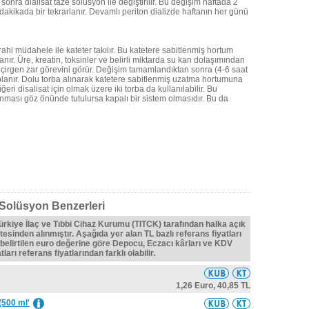
sonra dialisat taze solüsyon ile değiştirilir. Bu değişim haftada 2
dakikada bir tekrarlanır. Devamlı periton dializde haftanın her günü
rahi müdahele ile kateter takılır. Bu katetere sabitlenmiş hortum
anır. Üre, kreatin, toksinler ve belirli miktarda su kan dolaşımından
eçirgen zar görevini görür. Değişim tamamlandıktan sonra (4-6 saat
toplanır. Dolu torba alınarak katetere sabitlenmiş uzatma hortumuna
iğeri disalisat için olmak üzere iki torba da kullanılabilir. Bu
nması göz önünde tutulursa kapalı bir sistem olmasıdır. Bu da
 Solüsyon Benzerleri
Türkiye İlaç ve Tıbbi Cihaz Kurumu (TITCK) tarafından halka açık
tesinden alınmıştır. Aşağıda yer alan TL bazlı referans fiyatları
belirtilen euro değerine göre Depocu, Eczacı kârları ve KDV
ları referans fiyatlarından farklı olabilir.
1,26 Euro,
40,85 TL
(500 ml'