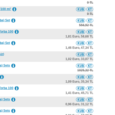
0 TL
(100 ml'
0 TL
ba) Set
556,92 TL
Torba 100
1,81 Euro,
58,68 TL
ba) Set
1,46 Euro,
47,34 TL
iz)
1,02 Euro,
33,07 TL
a) Sets
1025,32 TL
1,09 Euro,
35,34 TL
Torba 100
1,41 Euro,
45,71 TL
a) Sets
0,96 Euro,
31,12 TL
a) Sets