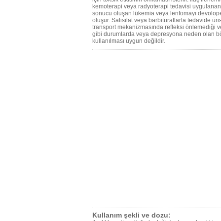
kemoterapi veya radyoterapi tedavisi uygulanan
sonucu oluşan lükemia veya lenfomayı devolope e
oluşur. Salisilat veya barbitüratlarla tedavide ür
transport mekanizmasında refleksi önlemediği ve 
gibi durumlarda veya depresyona neden olan böb
kullanılması uygun değildir.
Kullanım şekli ve dozu: