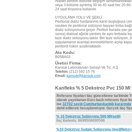
Aralıklı periton dializde değişim tamamlandıktan 
veya 3 bölüme ayrılmış 30 ile 40 saat her 20-60 
24 saat boyunca kullanılır.
UYGULAMA YOLU VE ŞEKLİ :
Peritonal dializ hastalarının karın boşluğuna cer
vasıtası ile peritonal solüsyon taşıyan torba bağl
dializ solüsyonuna geçer. Periton burada yarı g
sonra) dialisat ağırlık yardımı ile aynı torbada 
taze dializ solüsyonu takılır. Biri taze solüsyon, d
uygulamanın avantajı konnektörlerin açılıp kapa
peritonit riskini azaltmaktadır.
Atc Kodu:
B05BA03
Üretici Firma:
Kansuk Laboratuvarı Sanayi Ve Tic. A.Ş.
Telefon:
(212) 592 15 76
Email:
kansuk@kansuk.com
Kanfleks % 5 Dekstroz Pvc 150 Ml
Referans fiyatları ilaç güncelleme tarihinde 
olarak yayınlanan Euro bazlı referans fiyat lis
ise
32702 sayılı Cumhurbaşkanlığı kararında
dahil edilerek hesaplanmıştır. Gerçek ilaç fiyat
% 10 Dekstroz Solüsyonu 500 Ml(setli)
İlaç Barkodu: 8699508690596
%10 Dekstroz Sudaki Solüsyonu (medifleks) 