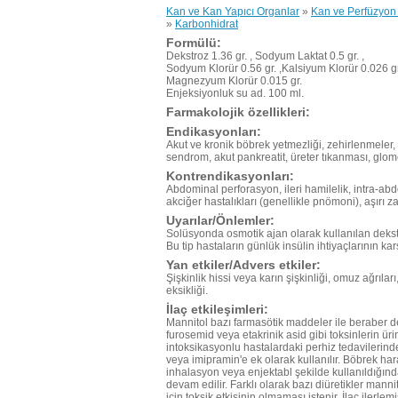
Kan ve Kan Yapıcı Organlar
»
Kan ve Perfüzyon 
»
Karbonhidrat
Formülü:
Dekstroz 1.36 gr. , Sodyum Laktat 0.5 gr. ,
Sodyum Klorür 0.56 gr. ,Kalsiyum Klorür 0.026 gr
Magnezyum Klorür 0.015 gr.
Enjeksiyonluk su ad. 100 ml.
Farmakolojik özellikleri:
Endikasyonları:
Akut ve kronik böbrek yetmezliği, zehirlenmeler,
sendrom, akut pankreatit, üreter tıkanması, glomer
Kontrendikasyonları:
Abdominal perforasyon, ileri hamilelik, intra-abd
akciğer hastalıkları (genellikle pnömoni), aşırı 
Uyarılar/Önlemler:
Solüsyonda osmotik ajan olarak kullanılan dekstro
Bu tip hastaların günlük insülin ihtiyaçlarının k
Yan etkiler/Advers etkiler:
Şişkinlik hissi veya karın şişkinliği, omuz ağrıla
eksikliği.
İlaç etkileşimleri:
Mannitol bazı farmasötik maddeler ile beraber de 
furosemid veya etakrinik asid gibi toksinlerin üri
intoksikasyonlu hastalardaki perhiz tedavilerinde
veya imipramin'e ek olarak kullanılır. Böbrek har
inhalasyon veya enjektabl şekilde kullanıldığın
devam edilir. Farklı olarak bazı diüretikler mannit
için toksik etkisinin olmaması istenir. İlaç ilerl