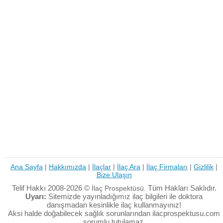
Ana Sayfa
|
Hakkımızda
|
İlaçlar
|
İlaç Ara
|
İlaç Firmaları
|
Gizlilik
|
Bize Ulaşın
Telif Hakkı 2008-2026 ©
Tüm Hakları Saklıdır.
İlaç Prospektüsü.
Uyarı:
Sitemizde yayınladığımız ilaç bilgileri ile doktora
danışmadan kesinlikle ilaç kullanmayınız!
Aksi halde doğabilecek sağlık sorunlarından ilacprospektusu.com
sorumlu tutulamaz.