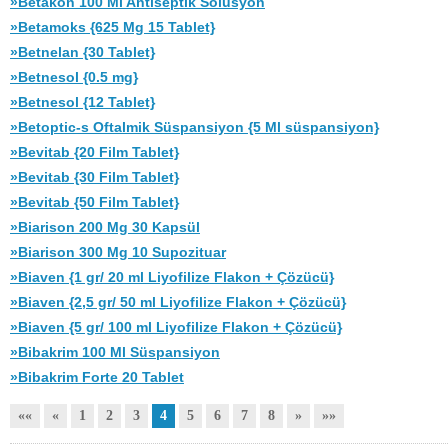
»Betakon 100 Ml Antiseptik Solüsyon
»Betamoks {625 Mg 15 Tablet}
»Betnelan {30 Tablet}
»Betnesol {0.5 mg}
»Betnesol {12 Tablet}
»Betoptic-s Oftalmik Süspansiyon {5 Ml süspansiyon}
»Bevitab {20 Film Tablet}
»Bevitab {30 Film Tablet}
»Bevitab {50 Film Tablet}
»Biarison 200 Mg 30 Kapsül
»Biarison 300 Mg 10 Supozituar
»Biaven {1 gr/ 20 ml Liyofilize Flakon + Çözücü}
»Biaven {2,5 gr/ 50 ml Liyofilize Flakon + Çözücü}
»Biaven {5 gr/ 100 ml Liyofilize Flakon + Çözücü}
»Bibakrim 100 Ml Süspansiyon
»Bibakrim Forte 20 Tablet
««
«
1
2
3
4
5
6
7
8
»
»»