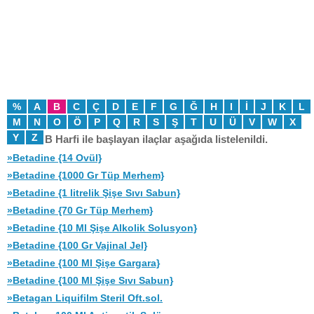
%
A
B
C
Ç
D
E
F
G
Ğ
H
I
İ
J
K
L
M
N
O
Ö
P
Q
R
S
Ş
T
U
Ü
V
W
X
Y
Z
B Harfi ile başlayan ilaçlar aşağıda listelenildi.
»Betadine {14 Ovül}
»Betadine {1000 Gr Tüp Merhem}
»Betadine {1 litrelik Şişe Sıvı Sabun}
»Betadine {70 Gr Tüp Merhem}
»Betadine {10 Ml Şişe Alkolik Solusyon}
»Betadine {100 Gr Vajinal Jel}
»Betadine {100 Ml Şişe Gargara}
»Betadine {100 Ml Şişe Sıvı Sabun}
»Betagan Liquifilm Steril Oft.sol.