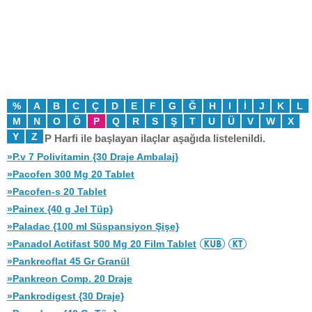
%
A
B
C
Ç
D
E
F
G
Ğ
H
I
İ
J
K
L
M
N
O
Ö
P
Q
R
S
Ş
T
U
Ü
V
W
X
Y
Z
P Harfi ile başlayan ilaçlar aşağıda listelenildi.
»P.v 7 Polivitamin {30 Draje Ambalaj}
»Pacofen 300 Mg 20 Tablet
»Pacofen-s 20 Tablet
»Painex {40 g Jel Tüp}
»Paladac {100 ml Süspansiyon Şişe}
»Panadol Actifast 500 Mg 20 Film Tablet
»Pankreoflat 45 Gr Granül
»Pankreon Comp. 20 Draje
»Pankrodigest {30 Draje}