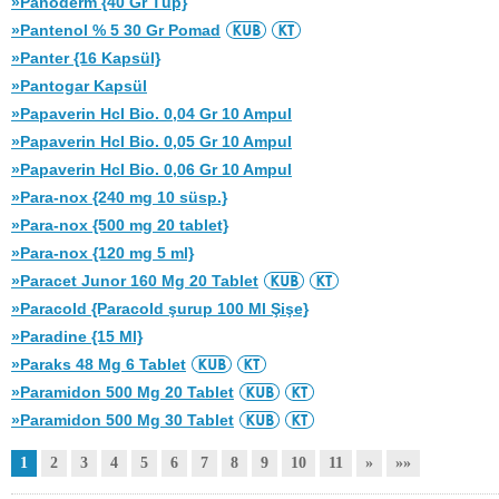
»Panoderm {40 Gr Tüp}
»Pantenol % 5 30 Gr Pomad
»Panter {16 Kapsül}
»Pantogar Kapsül
»Papaverin Hcl Bio. 0,04 Gr 10 Ampul
»Papaverin Hcl Bio. 0,05 Gr 10 Ampul
»Papaverin Hcl Bio. 0,06 Gr 10 Ampul
»Para-nox {240 mg 10 süsp.}
»Para-nox {500 mg 20 tablet}
»Para-nox {120 mg 5 ml}
»Paracet Junor 160 Mg 20 Tablet
»Paracold {Paracold şurup 100 Ml Şişe}
»Paradine {15 Ml}
»Paraks 48 Mg 6 Tablet
»Paramidon 500 Mg 20 Tablet
»Paramidon 500 Mg 30 Tablet
1
2
3
4
5
6
7
8
9
10
11
»
»»