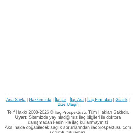
Ana Sayfa
|
Hakkımızda
|
İlaçlar
|
İlaç Ara
|
İlaç Firmaları
|
Gizlilik
|
Bize Ulaşın
Telif Hakkı 2008-2026 ©
Tüm Hakları Saklıdır.
İlaç Prospektüsü.
Uyarı:
Sitemizde yayınladığımız ilaç bilgileri ile doktora
danışmadan kesinlikle ilaç kullanmayınız!
Aksi halde doğabilecek sağlık sorunlarından ilacprospektusu.com
sorumlu tutulamaz.