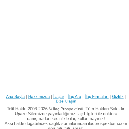
Ana Sayfa
|
Hakkımızda
|
İlaçlar
|
İlaç Ara
|
İlaç Firmaları
|
Gizlilik
|
Bize Ulaşın
Telif Hakkı 2008-2026 ©
Tüm Hakları Saklıdır.
İlaç Prospektüsü.
Uyarı:
Sitemizde yayınladığımız ilaç bilgileri ile doktora
danışmadan kesinlikle ilaç kullanmayınız!
Aksi halde doğabilecek sağlık sorunlarından ilacprospektusu.com
sorumlu tutulamaz.