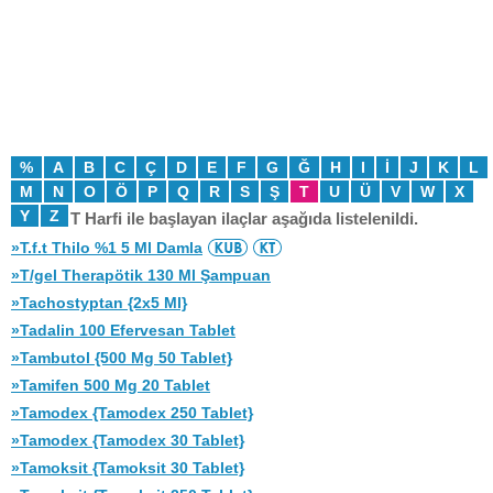
%
A
B
C
Ç
D
E
F
G
Ğ
H
I
İ
J
K
L
M
N
O
Ö
P
Q
R
S
Ş
T
U
Ü
V
W
X
Y
Z
T Harfi ile başlayan ilaçlar aşağıda listelenildi.
»T.f.t Thilo %1 5 Ml Damla
»T/gel Therapötik 130 Ml Şampuan
»Tachostyptan {2x5 Ml}
»Tadalin 100 Efervesan Tablet
»Tambutol {500 Mg 50 Tablet}
»Tamifen 500 Mg 20 Tablet
»Tamodex {Tamodex 250 Tablet}
»Tamodex {Tamodex 30 Tablet}
»Tamoksit {Tamoksit 30 Tablet}