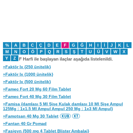
%
A
B
C
Ç
D
E
F
G
Ğ
H
I
İ
J
K
L
M
N
O
Ö
P
Q
R
S
Ş
T
U
Ü
V
W
X
Y
Z
F Harfi ile başlayan ilaçlar aşağıda listelenildi.
»Faktör Ix {250 ünitelik}
»Faktör Ix {1000 ünitelik}
»Faktör Ix {500 ünitelik}
»Famec Fort 20 Mg 60 Film Tablet
»Famec Fort 40 Mg 30 Film Tablet
»Famisa {damlası 5 Ml Şişe Kulak damlası 10 Ml Şişe Ampul
125Mg : 1x1.5 Ml Ampul Ampul 250 Mg : 1x3 Ml Ampul}
»Famotsan 40 Mg 30 Tablet
»Fantan 40 Gr Pomad
»Fasigyn {500 mg 4 Tablet Blister Ambalaj}