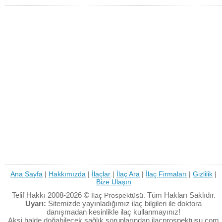
Ana Sayfa
|
Hakkımızda
|
İlaçlar
|
İlaç Ara
|
İlaç Firmaları
|
Gizlilik
|
Bize Ulaşın
Telif Hakkı 2008-2026 ©
Tüm Hakları Saklıdır.
İlaç Prospektüsü.
Uyarı:
Sitemizde yayınladığımız ilaç bilgileri ile doktora
danışmadan kesinlikle ilaç kullanmayınız!
Aksi halde doğabilecek sağlık sorunlarından ilacprospektusu.com