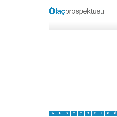
%
A
B
C
Ç
D
E
F
G
Ğ