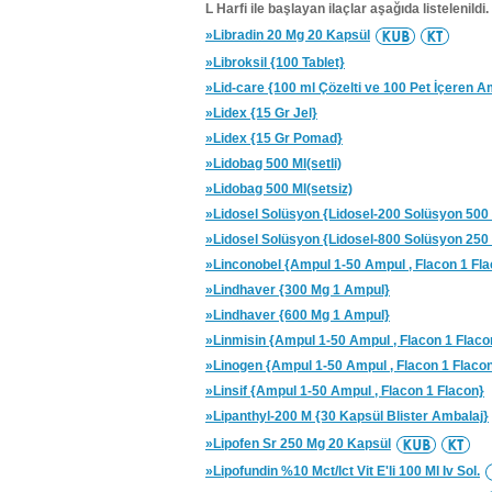
L Harfi ile başlayan ilaçlar aşağıda listelenildi.
»Libradin 20 Mg 20 Kapsül
»Libroksil {100 Tablet}
»Lid-care {100 ml Çözelti ve 100 Pet İçeren A
»Lidex {15 Gr Jel}
»Lidex {15 Gr Pomad}
»Lidobag 500 Ml(setli)
»Lidobag 500 Ml(setsiz)
»Lidosel Solüsyon {Lidosel-200 Solüsyon 500 
»Lidosel Solüsyon {Lidosel-800 Solüsyon 250 
»Linconobel {Ampul 1-50 Ampul , Flacon 1 Fl
»Lindhaver {300 Mg 1 Ampul}
»Lindhaver {600 Mg 1 Ampul}
»Linmisin {Ampul 1-50 Ampul , Flacon 1 Flaco
»Linogen {Ampul 1-50 Ampul , Flacon 1 Flaco
»Linsif {Ampul 1-50 Ampul , Flacon 1 Flacon}
»Lipanthyl-200 M {30 Kapsül Blister Ambalaj}
»Lipofen Sr 250 Mg 20 Kapsül
»Lipofundin %10 Mct/lct Vit E'li 100 Ml Iv Sol.