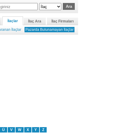
İlaçlar
İlaç Ara
İlaç Firmaları
ranan İlaçlar
Pazarda Bulunamayan İlaçlar
Ü
V
W
X
Y
Z