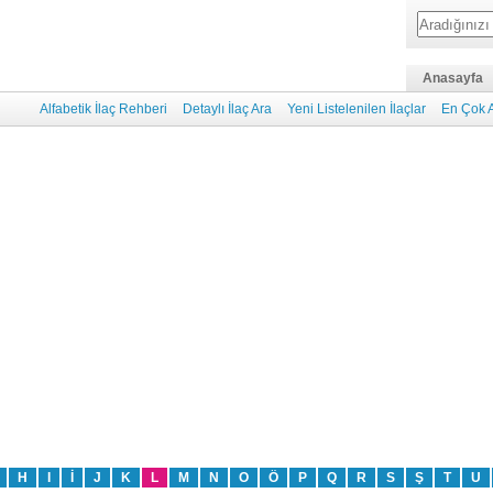
Anasayfa
Alfabetik İlaç Rehberi
Detaylı İlaç Ara
Yeni Listelenilen İlaçlar
En Çok A
H
I
İ
J
K
L
M
N
O
Ö
P
Q
R
S
Ş
T
U