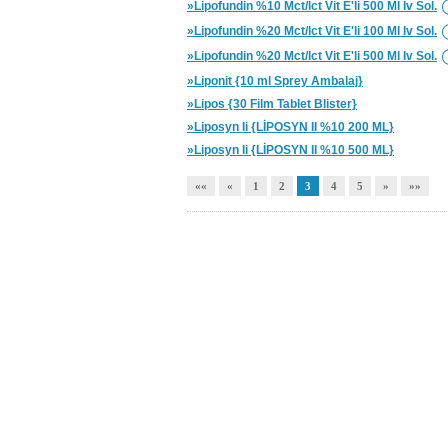
»Lipofundin %10 Mct/lct Vit E'li 500 Ml Iv Sol.
»Lipofundin %20 Mct/lct Vit E'li 100 Ml Iv Sol.
»Lipofundin %20 Mct/lct Vit E'li 500 Ml Iv Sol.
»Liponit {10 ml Sprey Ambalaj}
»Lipos {30 Film Tablet Blister}
»Liposyn Ii {LİPOSYN II %10 200 ML}
»Liposyn Ii {LİPOSYN II %10 500 ML}
««
«
1
2
3
4
5
»
»»