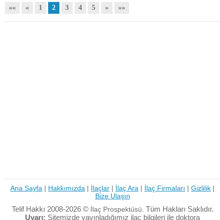
««
«
1
2
3
4
5
»
»»
Ana Sayfa
|
Hakkımızda
|
İlaçlar
|
İlaç Ara
|
İlaç Firmaları
|
Gizlilik
|
Bize Ulaşın
Telif Hakkı 2008-2026 ©
Tüm Hakları Saklıdır.
İlaç Prospektüsü.
Uyarı:
Sitemizde yayınladığımız ilaç bilgileri ile doktora