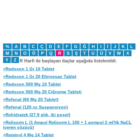
%
A
B
C
Ç
D
E
F
G
Ğ
H
I
İ
J
K
L
M
N
O
Ö
P
Q
R
S
Ş
T
U
Ü
V
W
X
Y
Z
R Harfi ile başlayan ilaçlar aşağıda listelenildi.
»Redoxon 1 Gr 10 Tablet
»Redoxon 1 Gr 20 Efervesan Tablet
»Redoxon 500 Mg 10 Tablet
»Redoxon 500 Mg 20 Çiğneme Tableti
»Refenal {60 Mg 20 Tablet}
»Refenal {120 cc Suspansiyon}
»Rehidratek {27.9 glık, iki poşet}
»Relisorm L {1 Ampul Relisorm L 100 + 1 anmpul 2 ml'lik NaCL
içeren çözücü}
»Reminyl 4 Mg 14 Tablet