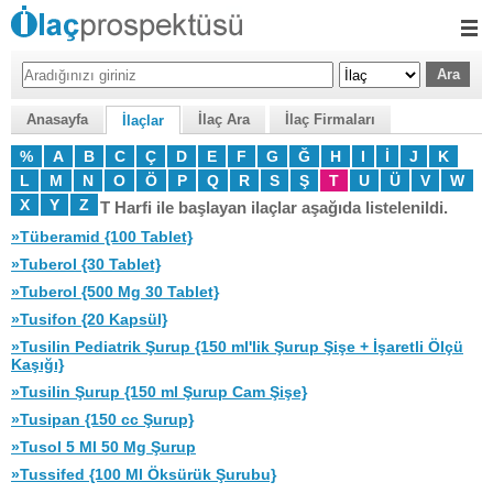
Anasayfa
İlaç Ara
İlaç Firmaları
İlaçlar
%
A
B
C
Ç
D
E
F
G
Ğ
H
I
İ
J
K
L
M
N
O
Ö
P
Q
R
S
Ş
T
U
Ü
V
W
X
Y
Z
T Harfi ile başlayan ilaçlar aşağıda listelenildi.
»Tüberamid {100 Tablet}
»Tuberol {30 Tablet}
»Tuberol {500 Mg 30 Tablet}
»Tusifon {20 Kapsül}
»Tusilin Pediatrik Şurup {150 ml'lik Şurup Şişe + İşaretli Ölçü
Kaşığı}
»Tusilin Şurup {150 ml Şurup Cam Şişe}
»Tusipan {150 cc Şurup}
»Tusol 5 Ml 50 Mg Şurup
»Tussifed {100 Ml Öksürük Şurubu}