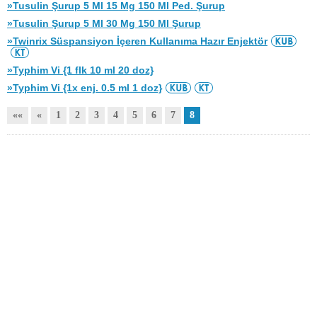
»Tusulin Şurup 5 Ml 15 Mg 150 Ml Ped. Şurup
»Tusulin Şurup 5 Ml 30 Mg 150 Ml Şurup
»Twinrix Süspansiyon İçeren Kullanıma Hazır Enjektör
»Typhim Vi {1 flk 10 ml 20 doz}
»Typhim Vi {1x enj. 0.5 ml 1 doz}
««
«
1
2
3
4
5
6
7
8