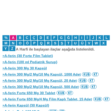
%
A
B
C
Ç
D
E
F
G
Ğ
H
I
İ
J
K
L
M
N
O
Ö
P
Q
R
S
Ş
T
U
Ü
V
W
X
Y
Z
A Harfi ile başlayan ilaçlar aşağıda listelenildi.
»A-ferin {30 Forte Film Tablet}
»A-ferin {100 ml Pediatrik Şurup}
»A-ferin 300 Mg 30 Kapsül
»A-ferin 300 Mg/2 Mg/10 Mg Kapsül, 1000 Adet
»A-ferin 300 Mg/2 Mg/10 Mg Kapsül, 20 Adet
»A-ferin 300 Mg/2 Mg/10 Mg Kapsül, 500 Adet
»A-ferin Forte 650 Mg 30 Tablet
»A-ferin Forte 650 Mg/4 Mg Film Kaplı Tablet, 15 Adet
»A-ferin Kapsül {30 Kapsül}