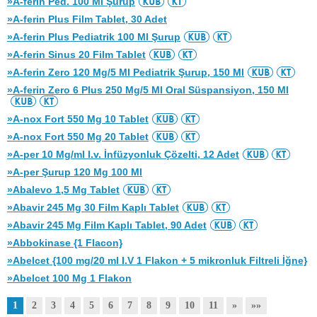
»A-ferin Ped. 100 Ml Şurup
»A-ferin Plus Film Tablet, 30 Adet
»A-ferin Plus Pediatrik 100 Ml Şurup
»A-ferin Sinus 20 Film Tablet
»A-ferin Zero 120 Mg/5 Ml Pediatrik Şurup, 150 Ml
»A-ferin Zero 6 Plus 250 Mg/5 Ml Oral Süspansiyon, 150 Ml
»A-nox Fort 550 Mg 10 Tablet
»A-nox Fort 550 Mg 20 Tablet
»A-per 10 Mg/ml I.v. İnfüzyonluk Çözelti, 12 Adet
»A-per Şurup 120 Mg 100 Ml
»Abalevo 1,5 Mg Tablet
»Abavir 245 Mg 30 Film Kaplı Tablet
»Abavir 245 Mg Film Kaplı Tablet, 90 Adet
»Abbokinase {1 Flacon}
»Abelcet {100 mg/20 ml I.V 1 Flakon + 5 mikronluk Filtreli İğne}
»Abelcet 100 Mg 1 Flakon
1
2
3
4
5
6
7
8
9
10
11
»
»»