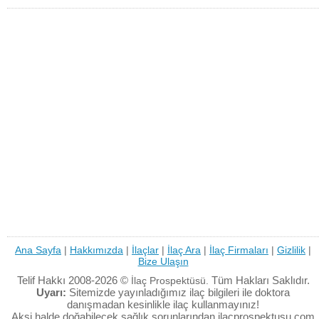
Ana Sayfa
|
Hakkımızda
|
İlaçlar
|
İlaç Ara
|
İlaç Firmaları
|
Gizlilik
|
Bize Ulaşın
Telif Hakkı 2008-2026 ©
Tüm Hakları Saklıdır.
İlaç Prospektüsü.
Uyarı:
Sitemizde yayınladığımız ilaç bilgileri ile doktora
danışmadan kesinlikle ilaç kullanmayınız!
Aksi halde doğabilecek sağlık sorunlarından ilacprospektusu.com