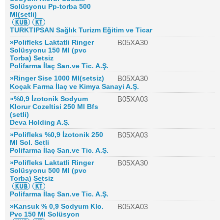
Solüsyonu Pp-torba 500
Ml(setli)
TURKTIPSAN Sağlık Turizm Eğitim ve Ticar
»Polifleks Laktatli Ringer
B05XA30
Solüsyonu 150 Ml (pvc
Torba) Setsiz
Polifarma İlaç San.ve Tic. A.Ş.
»Ringer Sise 1000 Ml(setsiz)
B05XA30
Koçak Farma İlaç ve Kimya Sanayi A.Ş.
»%0,9 İzotonik Sodyum
B05XA03
Klorur Cozeltisi 250 Ml Bfs
(setli)
Deva Holding A.Ş.
»Polifleks %0,9 İzotonik 250
B05XA03
Ml Sol. Setli
Polifarma İlaç San.ve Tic. A.Ş.
»Polifleks Laktatli Ringer
B05XA30
Solüsyonu 500 Ml (pvc
Torba) Setsiz
Polifarma İlaç San.ve Tic. A.Ş.
»Kansuk % 0,9 Sodyum Klo.
B05XA03
Pvc 150 Ml Solüsyon