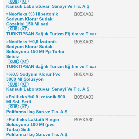
Kansuk Laboratuvarı Sanayi Ve Tic. A.Ş.
»Neofleks %3 Hipertonik
B05XA03
Sodyum Klorur Sudaki
Cozeltisi 150 Ml,setli
TURKTIPSAN Sağlık Turizm Eğitim ve Ticar
»Neofleks %0,9 İzotonik
B05XA03
Sodyum Klorur Sudaki
Solüsyonu 150 Ml Pp Torba
Setsiz
TURKTIPSAN Sağlık Turizm Eğitim ve Ticar
»%0,9 Sodyum Klorur Pvc
B05XA03
3000 Ml Solüsyon
Kansuk Laboratuvarı Sanayi Ve Tic. A.Ş.
»Polifleks %0,9 İzotonik 500
B05XA03
Ml Sol. Setli
Polifarma İlaç San.ve Tic. A.Ş.
»Polifleks Laktatli Ringer
B05XA30
Solüsyonu 100 Ml (pvc
Torba) Setli
Polifarma İlaç San.ve Tic. A.Ş.