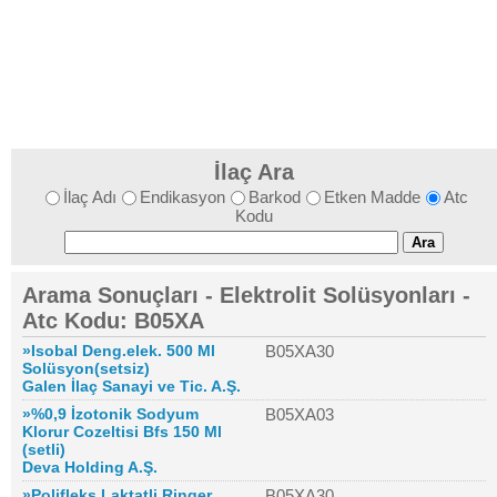
İlaç Ara
İlaç Adı
Endikasyon
Barkod
Etken Madde
Atc
Kodu
Arama Sonuçları - Elektrolit Solüsyonları -
Atc Kodu: B05XA
»Isobal Deng.elek. 500 Ml
B05XA30
Solüsyon(setsiz)
Galen İlaç Sanayi ve Tic. A.Ş.
»%0,9 İzotonik Sodyum
B05XA03
Klorur Cozeltisi Bfs 150 Ml
(setli)
Deva Holding A.Ş.
»Polifleks Laktatli Ringer
B05XA30