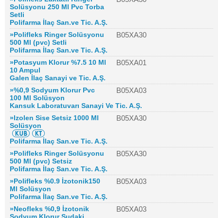
Solüsyonu 250 Ml Pvc Torba
Setli
Polifarma İlaç San.ve Tic. A.Ş.
»Polifleks Ringer Solüsyonu
B05XA30
500 Ml (pvc) Setli
Polifarma İlaç San.ve Tic. A.Ş.
»Potasyum Klorur %7.5 10 Ml
B05XA01
10 Ampul
Galen İlaç Sanayi ve Tic. A.Ş.
»%0,9 Sodyum Klorur Pvc
B05XA03
100 Ml Solüsyon
Kansuk Laboratuvarı Sanayi Ve Tic. A.Ş.
»Izolen Sise Setsiz 1000 Ml
B05XA30
Solüsyon
Polifarma İlaç San.ve Tic. A.Ş.
»Polifleks Ringer Solüsyonu
B05XA30
500 Ml (pvc) Setsiz
Polifarma İlaç San.ve Tic. A.Ş.
»Polifleks %0.9 İzotonik150
B05XA03
Ml Solüsyon
Polifarma İlaç San.ve Tic. A.Ş.
»Neofleks %0,9 İzotonik
B05XA03
Sodyum Klorur Sudaki