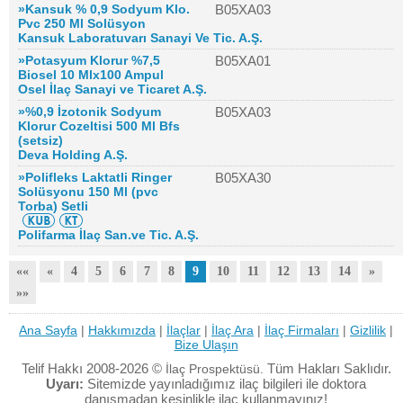
»Kansuk % 0,9 Sodyum Klo.
B05XA03
Pvc 250 Ml Solüsyon
Kansuk Laboratuvarı Sanayi Ve Tic. A.Ş.
»Potasyum Klorur %7,5
B05XA01
Biosel 10 Mlx100 Ampul
Osel İlaç Sanayi ve Ticaret A.Ş.
»%0,9 İzotonik Sodyum
B05XA03
Klorur Cozeltisi 500 Ml Bfs
(setsiz)
Deva Holding A.Ş.
»Polifleks Laktatli Ringer
B05XA30
Solüsyonu 150 Ml (pvc
Torba) Setli
Polifarma İlaç San.ve Tic. A.Ş.
««
«
4
5
6
7
8
9
10
11
12
13
14
»
»»
Ana Sayfa
|
Hakkımızda
|
İlaçlar
|
İlaç Ara
|
İlaç Firmaları
|
Gizlilik
|
Bize Ulaşın
Telif Hakkı 2008-2026 ©
Tüm Hakları Saklıdır.
İlaç Prospektüsü.
Uyarı:
Sitemizde yayınladığımız ilaç bilgileri ile doktora
danışmadan kesinlikle ilaç kullanmayınız!