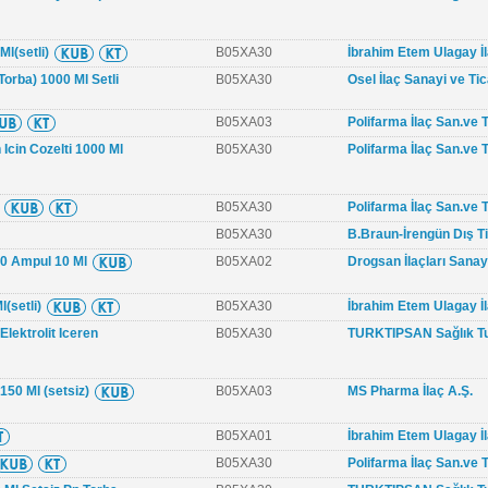
Ml(setli)
B05XA30
İbrahim Etem Ulagay İ
Torba) 1000 Ml Setli
B05XA30
Osel İlaç Sanayi ve Tic
B05XA03
Polifarma İlaç San.ve T
n Icin Cozelti 1000 Ml
B05XA30
Polifarma İlaç San.ve T
B05XA30
Polifarma İlaç San.ve T
B05XA30
B.Braun-İrengün Dış Tic
 10 Ampul 10 Ml
B05XA02
Drogsan İlaçları Sanayi
(setli)
B05XA30
İbrahim Etem Ulagay İ
lektrolit Iceren
B05XA30
TURKTIPSAN Sağlık Tur
150 Ml (setsiz)
B05XA03
MS Pharma İlaç A.Ş.
B05XA01
İbrahim Etem Ulagay İ
B05XA30
Polifarma İlaç San.ve T