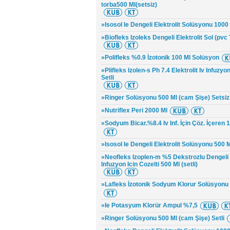
torba500 Ml(setsiz)
»Isosol Ie Dengeli Elektrolit Solüsyonu 1000 
»Biofleks Izoleks Dengeli Elektrolit Sol (pvc 
»Polifleks %0.9 İzotonik 100 Ml Solüsyon
»Plifleks Izolen-s Ph 7.4 Elektrolit Iv Infuzyo
Setli
»Ringer Solüsyonu 500 Ml (cam Şişe) Setsiz
»Nutriflex Peri 2000 Ml
»Sodyum Bicar.%8.4 Iv Inf. İçin Çöz. İçeren
»Isosol Ie Dengeli Elektrolit Solüsyonu 500 Ml
»Neofleks Izoplen-m %5 Dekstrozlu Dengeli E
Infuzyon Icin Cozelti 500 Ml (setli)
»Lafleks İzotonik Sodyum Klorur Solüsyonu 
»Ie Potasyum Klorür Ampul %7,5
»Ringer Solüsyonu 500 Ml (cam Şişe) Setli