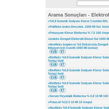
Arama Sonuçları - Elektro
»%0,9 İzotonik Sodyum Klorur Cozeltisi Bfs 1
»Polifleks Izolen Den.elek. 1000 Ml Sol. Sets
»Potasyum Klorur Biofarma % 7,5 100 Amp
»Izoleks Dengeli Elektrolit Biosel Sol 1000 M
»Neofleks Izoplen-m %5 Dekstrozlu Dengeli E
Infuzyon Icin Cozelti 1000 Ml (setsiz)
»Biofleks %0,9 İzotonik Sodyum Klorur Sol
Torba) Setli
»Biofleks %0,9 İzotonik Sodyum Klorur Sol
Torba) Setli
»Biofleks %0,9 İzotonik Sodyum Klorur Solü
Torba) Setli
»Serum Fizyolojik Biofarma % 0,9 10 Ml 10
»Potas.kl %22.5 10 Ml 10 Ampul
»Neofleks %0,9 İzotonik Sodyum Klorur Sud