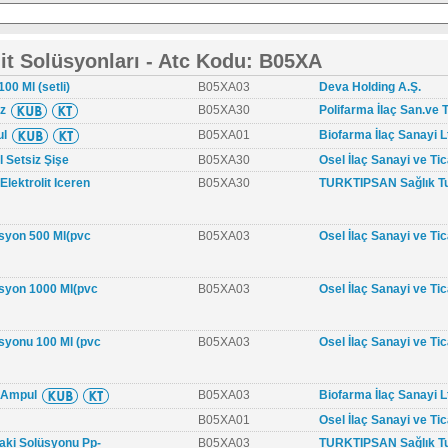
lit Solüsyonları - Atc Kodu: B05XA
00 Ml (setli)
B05XA03
Deva Holding A.Ş.
iz
B05XA30
Polifarma İlaç San.ve T
ul
B05XA01
Biofarma İlaç Sanayi Lt
l Setsiz Şişe
B05XA30
Osel İlaç Sanayi ve Tic
lektrolit Iceren
B05XA30
TURKTIPSAN Sağlık Tur
üsyon 500 Ml(pvc
B05XA03
Osel İlaç Sanayi ve Tic
üsyon 1000 Ml(pvc
B05XA03
Osel İlaç Sanayi ve Tic
syonu 100 Ml (pvc
B05XA03
Osel İlaç Sanayi ve Tic
0 Ampul
B05XA03
Biofarma İlaç Sanayi Lt
B05XA01
Osel İlaç Sanayi ve Tic
aki Solüsyonu Pp-
B05XA03
TURKTIPSAN Sağlık Tur