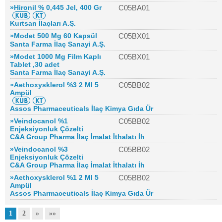
»Hironil % 0,445 Jel, 400 Gr
C05BA01
Kurtsan İlaçları A.Ş.
»Modet 500 Mg 60 Kapsül
C05BX01
Santa Farma İlaç Sanayi A.Ş.
»Modet 1000 Mg Film Kaplı
C05BX01
Tablet ,30 adet
Santa Farma İlaç Sanayi A.Ş.
»Aethoxysklerol %3 2 Ml 5
C05BB02
Ampül
Assos Pharmaceuticals İlaç Kimya Gıda Ür
»Veindocanol %1
C05BB02
Enjeksiyonluk Çözelti
C&A Group Pharma İlaç İmalat İthalatı İh
»Veindocanol %3
C05BB02
Enjeksiyonluk Çözelti
C&A Group Pharma İlaç İmalat İthalatı İh
»Aethoxysklerol %1 2 Ml 5
C05BB02
Ampül
Assos Pharmaceuticals İlaç Kimya Gıda Ür
1
2
»
»»