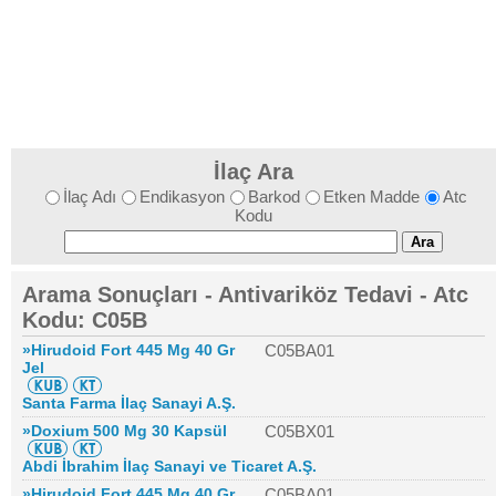
İlaç Ara
İlaç Adı
Endikasyon
Barkod
Etken Madde
Atc
Kodu
Arama Sonuçları - Antivariköz Tedavi - Atc
Kodu: C05B
»Hirudoid Fort 445 Mg 40 Gr
C05BA01
Jel
Santa Farma İlaç Sanayi A.Ş.
»Doxium 500 Mg 30 Kapsül
C05BX01
Abdi İbrahim İlaç Sanayi ve Ticaret A.Ş.
»Hirudoid Fort 445 Mg 40 Gr
C05BA01