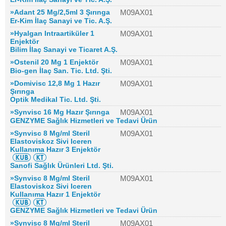
»Adant 25 Mg/2,5ml 3 Şırınga
M09AX01
Er-Kim İlaç Sanayi ve Tic. A.Ş.
»Hyalgan Intraartiküler 1
M09AX01
Enjektör
Bilim İlaç Sanayi ve Ticaret A.Ş.
»Ostenil 20 Mg 1 Enjektör
M09AX01
Bio-gen İlaç San. Tic. Ltd. Şti.
»Domivisc 12,8 Mg 1 Hazır
M09AX01
Şırınga
Optik Medikal Tic. Ltd. Şti.
»Synvisc 16 Mg Hazır Şırınga
M09AX01
GENZYME Sağlık Hizmetleri ve Tedavi Ürün
»Synvisc 8 Mg/ml Steril
M09AX01
Elastoviskoz Sivi Iceren
Kullanıma Hazır 3 Enjektör
Sanofi Sağlık Ürünleri Ltd. Şti.
»Synvisc 8 Mg/ml Steril
M09AX01
Elastoviskoz Sivi Iceren
Kullanıma Hazır 1 Enjektör
GENZYME Sağlık Hizmetleri ve Tedavi Ürün
»Synvisc 8 Mg/ml Steril
M09AX01