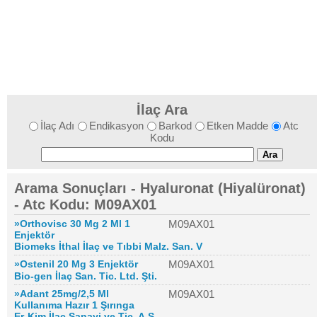
İlaç Ara
İlaç Adı
Endikasyon
Barkod
Etken Madde
Atc
Kodu
Arama Sonuçları - Hyaluronat (Hiyalüronat)
- Atc Kodu: M09AX01
»Orthovisc 30 Mg 2 Ml 1
M09AX01
Enjektör
Biomeks İthal İlaç ve Tıbbi Malz. San. V
»Ostenil 20 Mg 3 Enjektör
M09AX01
Bio-gen İlaç San. Tic. Ltd. Şti.
»Adant 25mg/2,5 Ml
M09AX01
Kullanıma Hazır 1 Şırınga
Er-Kim İlaç Sanayi ve Tic. A.Ş.