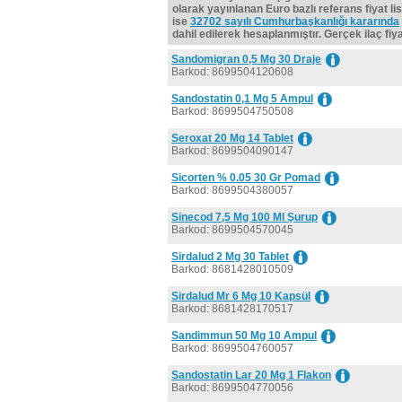
olarak yayınlanan Euro bazlı referans fiyat lis
ise
32702 sayılı Cumhurbaşkanlığı kararında
dahil edilerek hesaplanmıştır. Gerçek ilaç fiyat
Sandomigran 0,5 Mg 30 Draje
Barkod: 8699504120608
Sandostatin 0,1 Mg 5 Ampul
Barkod: 8699504750508
Seroxat 20 Mg 14 Tablet
Barkod: 8699504090147
Sicorten % 0.05 30 Gr Pomad
Barkod: 8699504380057
Sinecod 7,5 Mg 100 Ml Şurup
Barkod: 8699504570045
Sirdalud 2 Mg 30 Tablet
Barkod: 8681428010509
Sirdalud Mr 6 Mg 10 Kapsül
Barkod: 8681428170517
Sandimmun 50 Mg 10 Ampul
Barkod: 8699504760057
Sandostatin Lar 20 Mg 1 Flakon
Barkod: 8699504770056