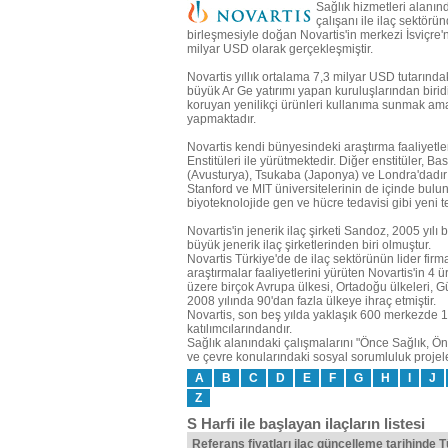
Sağlık hizmetleri alanın
çalışanı ile ilaç sektör
birleşmesiyle doğan Novartis'in merkezi İsviçre'n
milyar USD olarak gerçekleşmiştir.
Novartis yıllık ortalama 7,3 milyar USD tutarında
büyük Ar Ge yatırımı yapan kuruluşlarından biridi
koruyan yenilikçi ürünleri kullanıma sunmak amacı
yapmaktadır.
Novartis kendi bünyesindeki araştırma faaliyet
Enstitüleri ile yürütmektedir. Diğer enstitüler, B
(Avusturya), Tsukaba (Japonya) ve Londra'dadır (
Stanford ve MIT üniversitelerinin de içinde bulu
biyoteknolojide gen ve hücre tedavisi gibi yeni t
Novartis'in jenerik ilaç şirketi Sandoz, 2005 yılı
büyük jenerik ilaç şirketlerinden biri olmuştur.
Novartis Türkiye'de de ilaç sektörünün lider firma
araştırmalar faaliyetlerini yürüten Novartis'in 4 
üzere birçok Avrupa ülkesi, Ortadoğu ülkeleri, G
2008 yılında 90'dan fazla ülkeye ihraç etmiştir.
Novartis, son beş yılda yaklaşık 600 merkezde 13
katılımcılarındandır.
Sağlık alanındaki çalışmalarını "Önce Sağlık, Önce
ve çevre konularındaki sosyal sorumluluk projel
A
B
C
D
E
F
G
H
I
J
Z
S Harfi ile başlayan ilaçların listesi
Referans fiyatları ilaç güncelleme tarihinde 