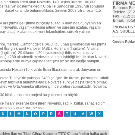
da bir dünya lideri olan Novartis, 140'ı aşkın ülkede 100,000
FİRMA M
ünde faaliyet göstermektedir. Ciba ile Sandoz'un 1996 yılı sonunda
Barbaros Bul
in Basel kentinde bulunmaktadır. Şirketin 2008 yılı cirosu 41,5
Telefon:
(212
Fax:
(212) 23
Email:
info(at
ki araştırma geliştirme bütçesiyle, sağlık alanında dünyanın en
»NOVARTİS S
r. Novartis, yaşam kalitesini artıran ve süresini uzatan, yaşamı
A.Ş. ŞUBELE
yla sağlık alanındaki yeni teknolojilere sürekli yatırım
Google Reklam
lerini, merkezi Cambridge'de (ABD) bulunan Biyomedikal Araştırma
asel (İsviçre), East Hanover (ABD), Horsham (İngiltere), Viyana
İngiltere). 20 ülkede, 120 biyoteknoloji ihtisas kuruluşu ve
nduğu 280 akademik merkezle stratejik işbirliği içinde olan Novartis,
eknolojilerde dünya çapında tartışmasız bir üstünlüğe sahiptir.
 başında Hexal'i (Türkiye'de İlsan-İltaş) satın alarak dünyanın en
sıdır. Türkiye'de yaklaşık 2400 çalışanı ile üretim, pazarlama, klinik
üretim fabrikası bulunmaktadır. Novartis Türkiye başta İsviçre olmak
üney ve Orta Amerika ülkeleri için de üretim yapmaktadır. Novartis,
0 klinik araştırma projesi bu yatırımın en büyük
 İnsan" ilkesiyle birleştiren Novartis, sağlık, kültür, sanat, eğitim
erine de destek vermektedir.
K
L
M
N
O
P
R
S
T
U
V
W
X
Türkiye İlaç ve Tıbbi Cihaz Kurumu (TITCK) tarafından halka açık