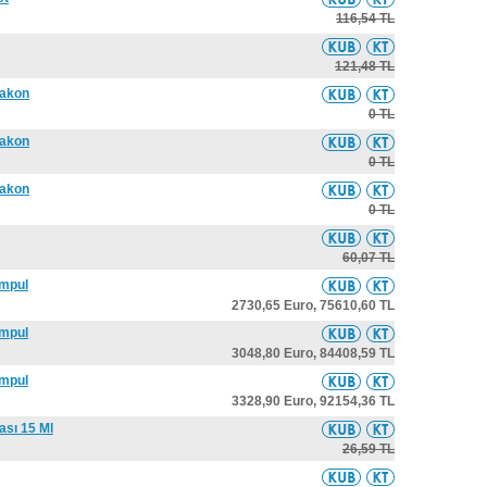
116,54 TL
121,48 TL
lakon
0 TL
lakon
0 TL
lakon
0 TL
60,07 TL
Ampul
2730,65 Euro,
75610,60 TL
Ampul
3048,80 Euro,
84408,59 TL
Ampul
3328,90 Euro,
92154,36 TL
sı 15 Ml
26,59 TL