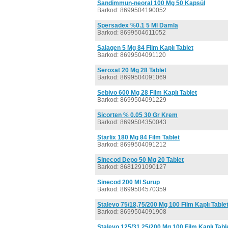
Sandimmun-neoral 100 Mg 50 Kapsül
Barkod: 8699504190052
Spersadex %0.1 5 Ml Damla
Barkod: 8699504611052
Salagen 5 Mg 84 Film Kaplı Tablet
Barkod: 8699504091120
Seroxat 20 Mg 28 Tablet
Barkod: 8699504091069
Sebivo 600 Mg 28 Film Kaplı Tablet
Barkod: 8699504091229
Sicorten % 0.05 30 Gr Krem
Barkod: 8699504350043
Starlix 180 Mg 84 Film Tablet
Barkod: 8699504091212
Sinecod Depo 50 Mg 20 Tablet
Barkod: 8681291090127
Sinecod 200 Ml Surup
Barkod: 8699504570359
Stalevo 75/18,75/200 Mg 100 Film Kaplı Table
Barkod: 8699504091908
Stalevo 125/31,25/200 Mg 100 Film Kaplı Tabl