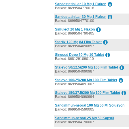
Sandostatin Lar 10 Mg 1 Flakon
Barkod: 8699504770018
Sandostatin Lar 30 Mg 1 Flakon
Barkod: 8699504770100
Simulect 20 Mg 1 Flakon
Barkod: 8699504790405
Starlix 120 Mg 84 Film Tablet
Barkod: 8699504090857
Sinecod Depo 50 Mg 10 Tablet
Barkod: 8681291090110
Stalevo 50/12,5/200 Mg 100 Film Tablet
Barkod: 8699504090987
Stalevo 100/25/200 Mg 100 Film Tablet
Barkod: 8699504091007
Stalevo 150/37,5/200 Mg 100 Film Tablet
Barkod: 8699504090994
Sandimmun-neoral 100 Mg 50 Ml Solüsyon
Barkod: 8699504590005
Sandimmun-neoral 25 Mg 50 Kapsül
Barkod: 8699504190007