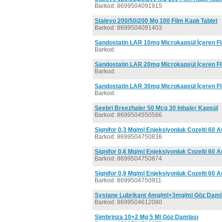
Barkod: 8699504091915
Stalevo 200/50/200 Mg 100 Film Kaplı Tablet
Barkod: 8699504091403
Sandostatin LAR 10mg Microkapsül İçeren F
Barkod:
Sandostatin LAR 20mg Microkapsül İçeren F
Barkod:
Sandostatin LAR 30mg Microkapsül İçeren F
Barkod:
Seebri Breezhaler 50 Mcg 30 Inhaler Kapsül
Barkod: 8699504550566
Signifor 0,3 Mg/ml Enjeksiyonluk Cozelti 60 
Barkod: 8699504750836
Signifor 0,6 Mg/ml Enjeksiyonluk Cozelti 60 
Barkod: 8699504750874
Signifor 0,9 Mg/ml Enjeksiyonluk Cozelti 60 
Barkod: 8699504750911
Systane Lubrikant 4mg/ml+3mg/ml Göz Damla
Barkod: 8699504612080
Simbrinza 10+2 Mg 5 Ml Göz Damlası