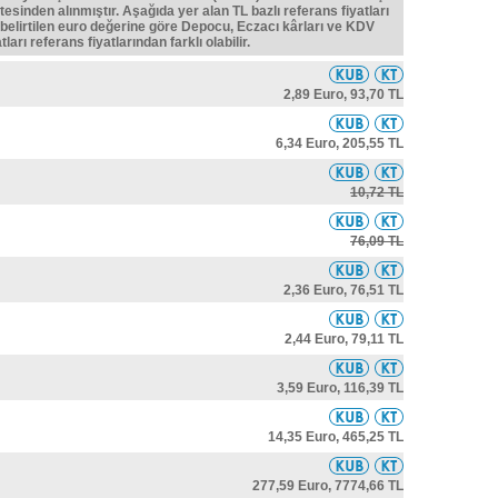
tesinden alınmıştır. Aşağıda yer alan TL bazlı referans fiyatları
belirtilen euro değerine göre Depocu, Eczacı kârları ve KDV
ları referans fiyatlarından farklı olabilir.
2,89 Euro,
93,70 TL
6,34 Euro,
205,55 TL
10,72 TL
76,09 TL
2,36 Euro,
76,51 TL
2,44 Euro,
79,11 TL
3,59 Euro,
116,39 TL
14,35 Euro,
465,25 TL
277,59 Euro,
7774,66 TL