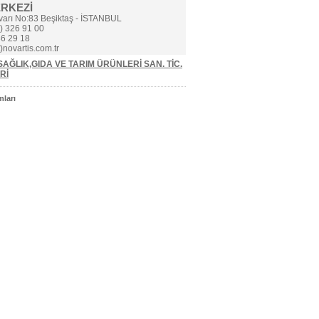
ERKEZİ
varı No:83 Beşiktaş - İSTANBUL
) 326 91 00
6 29 18
)novartis.com.tr
AĞLIK,GIDA VE TARIM ÜRÜNLERİ SAN. TİC.
Rİ
ları