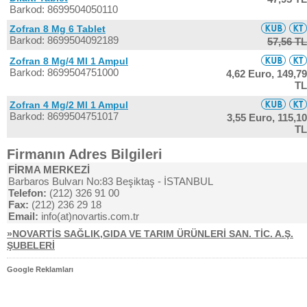
Barkod: 8699504050110
Zofran 8 Mg 6 Tablet
Barkod: 8699504092189
57,56 TL
Zofran 8 Mg/4 Ml 1 Ampul
Barkod: 8699504751000
4,62 Euro,
149,79
TL
Zofran 4 Mg/2 Ml 1 Ampul
Barkod: 8699504751017
3,55 Euro,
115,10
TL
Firmanın Adres Bilgileri
FİRMA MERKEZİ
Barbaros Bulvarı No:83 Beşiktaş - İSTANBUL
Telefon:
(212) 326 91 00
Fax:
(212) 236 29 18
Email:
info(at)novartis.com.tr
»NOVARTİS SAĞLIK,GIDA VE TARIM ÜRÜNLERİ SAN. TİC. A.Ş.
ŞUBELERİ
Google Reklamları