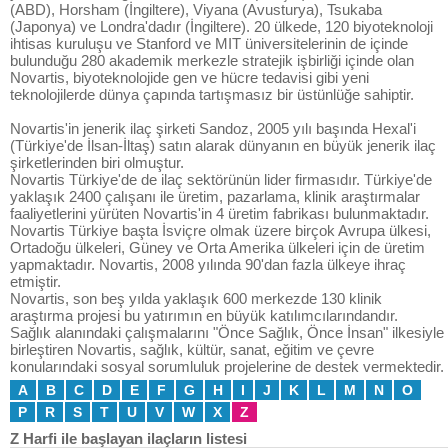
(ABD), Horsham (İngiltere), Viyana (Avusturya), Tsukaba
(Japonya) ve Londra'dadır (İngiltere). 20 ülkede, 120 biyoteknoloji
ihtisas kuruluşu ve Stanford ve MIT üniversitelerinin de içinde
bulunduğu 280 akademik merkezle stratejik işbirliği içinde olan
Novartis, biyoteknolojide gen ve hücre tedavisi gibi yeni
teknolojilerde dünya çapında tartışmasız bir üstünlüğe sahiptir.
Novartis'in jenerik ilaç şirketi Sandoz, 2005 yılı başında Hexal'i
(Türkiye'de İlsan-İltaş) satın alarak dünyanın en büyük jenerik ilaç
şirketlerinden biri olmuştur.
Novartis Türkiye'de de ilaç sektörünün lider firmasıdır. Türkiye'de
yaklaşık 2400 çalışanı ile üretim, pazarlama, klinik araştırmalar
faaliyetlerini yürüten Novartis'in 4 üretim fabrikası bulunmaktadır.
Novartis Türkiye başta İsviçre olmak üzere birçok Avrupa ülkesi,
Ortadoğu ülkeleri, Güney ve Orta Amerika ülkeleri için de üretim
yapmaktadır. Novartis, 2008 yılında 90'dan fazla ülkeye ihraç
etmiştir.
Novartis, son beş yılda yaklaşık 600 merkezde 130 klinik
araştırma projesi bu yatırımın en büyük katılımcılarındandır.
Sağlık alanındaki çalışmalarını "Önce Sağlık, Önce İnsan" ilkesiyle
birleştiren Novartis, sağlık, kültür, sanat, eğitim ve çevre
konularındaki sosyal sorumluluk projelerine de destek vermektedir.
A
B
C
D
E
F
G
H
I
J
K
L
M
N
O
P
R
S
T
U
V
W
X
Z
Z Harfi ile başlayan ilaçların listesi