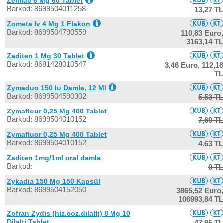
Zelmac 6 Mg 60 Tablet
Barkod: 8699504011258
13,27 TL
Zometa Iv 4 Mg 1 Flakon
Barkod: 8699504790559
110,83 Euro,
3163,14 TL
Zaditen 1 Mg 30 Tablet
Barkod: 8681428010547
3,46 Euro,
112,18
TL
Zymaduo 150 Iu Damla, 12 Ml
Barkod: 8699504590302
5.53 TL
Zymaflour 0,25 Mg 400 Tablet
Barkod: 8699504010152
7,69 TL
Zymafluor 0,25 Mg 400 Tablet
Barkod: 8699504010152
4.63 TL
Zaditen 1mg/1ml oral damla
Barkod:
0 TL
Zykadia 150 Mg 150 Kapsül
Barkod: 8699504152050
3865,52 Euro,
106993,84 TL
Zofran Zydis (hiz.coz.dilalti) 8 Mg 10
Dilalti Tablet
47,95 TL