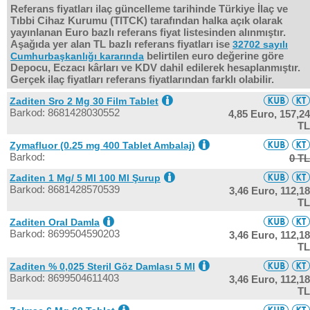
Referans fiyatları ilaç güncelleme tarihinde Türkiye İlaç ve
Tıbbi Cihaz Kurumu (TITCK) tarafından halka açık olarak
yayınlanan Euro bazlı referans fiyat listesinden alınmıştır.
Aşağıda yer alan TL bazlı referans fiyatları ise
32702 sayılı
belirtilen euro değerine göre
Cumhurbaşkanlığı kararında
Depocu, Eczacı kârları ve KDV dahil edilerek hesaplanmıştır.
Gerçek ilaç fiyatları referans fiyatlarından farklı olabilir.
Zaditen Sro 2 Mg 30 Film Tablet
Barkod: 8681428030552
4,85 Euro,
157,24
TL
Zymafluor (0.25 mg 400 Tablet Ambalaj)
Barkod:
0 TL
Zaditen 1 Mg/ 5 Ml 100 Ml Şurup
Barkod: 8681428570539
3,46 Euro,
112,18
TL
Zaditen Oral Damla
Barkod: 8699504590203
3,46 Euro,
112,18
TL
Zaditen % 0,025 Steril Göz Damlası 5 Ml
Barkod: 8699504611403
3,46 Euro,
112,18
TL