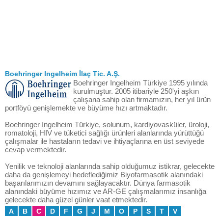
Boehringer Ingelheim İlaç Tic. A.Ş.
Boehringer Ingelheim Türkiye 1995 yılında
kurulmuştur. 2005 itibariyle 250'yi aşkın
çalışana sahip olan firmamızın, her yıl ürün
portföyü genişlemekte ve büyüme hızı artmaktadır.
Boehringer Ingelheim Türkiye, solunum, kardiyovasküler, üroloji,
romatoloji, HIV ve tüketici sağlığı ürünleri alanlarında yürüttüğü
çalışmalar ile hastaların tedavi ve ihtiyaçlarına en üst seviyede
cevap vermektedir.
Yenilik ve teknoloji alanlarında sahip olduğumuz istikrar, gelecekte
daha da genişlemeyi hedeflediğimiz Biyofarmasotik alanındaki
başarılarımızın devamını sağlayacaktır. Dünya farmasotik
alanındaki büyüme hızımız ve AR-GE çalışmalarımız insanlığa
gelecekte daha güzel günler vaat etmektedir.
A
B
C
D
F
G
J
M
O
P
S
T
V