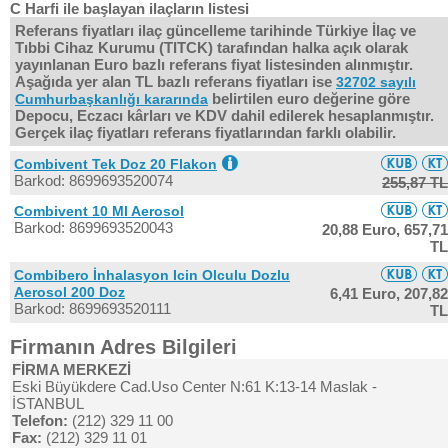
C Harfi ile başlayan ilaçların listesi
Referans fiyatları ilaç güncelleme tarihinde Türkiye İlaç ve
Tıbbi Cihaz Kurumu (TITCK) tarafından halka açık olarak
yayınlanan Euro bazlı referans fiyat listesinden alınmıştır.
Aşağıda yer alan TL bazlı referans fiyatları ise
32702 sayılı
belirtilen euro değerine göre
Cumhurbaşkanlığı kararında
Depocu, Eczacı kârları ve KDV dahil edilerek hesaplanmıştır.
Gerçek ilaç fiyatları referans fiyatlarından farklı olabilir.
Combivent Tek Doz 20 Flakon
Barkod: 8699693520074
255,87 TL
Combivent 10 Ml Aerosol
Barkod: 8699693520043
20,88 Euro,
657,71
TL
Combibero İnhalasyon Icin Olculu Dozlu
Aerosol 200 Doz
6,41 Euro,
207,82
Barkod: 8699693520111
TL
Firmanın Adres Bilgileri
FİRMA MERKEZİ
Eski Büyükdere Cad.Uso Center N:61 K:13-14 Maslak -
İSTANBUL
Telefon:
(212) 329 11 00
Fax:
(212) 329 11 01