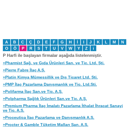
A
B
C
Ç
D
E
F
G
H
İ
I
J
K
L
M
N
O
Ö
P
R
S
T
U
V
W
Y
Z
i
P Harfi ile başlayan firmalar aşağıda listelenmiştir.
»Pharmist Sağ. ve Gıda Ürünleri San. ve Tic. Ltd. Şti.
»Pierre Fabre İlaç A.Ş.
»Platin Kimya Mümessillik ve Dış Ticaret Ltd. Şti.
»PMP İlaç Pazarlama Danışmanlık ve Tic. Ltd.Şti.
»Polifarma İlaç San.ve Tic. A.Ş.
»Polpharma Sağlık Ürünleri San.ve Tic. A.Ş.
»Premium Pharma İlaç İmalatı Pazarlama İthalat İhracat Sanayi
ve Tic. A.Ş.
»Proceutica İlaç Pazarlama ve Danışmanlık A.Ş.
»Procter & Gamble Tüketim Malları San. A.Ş.