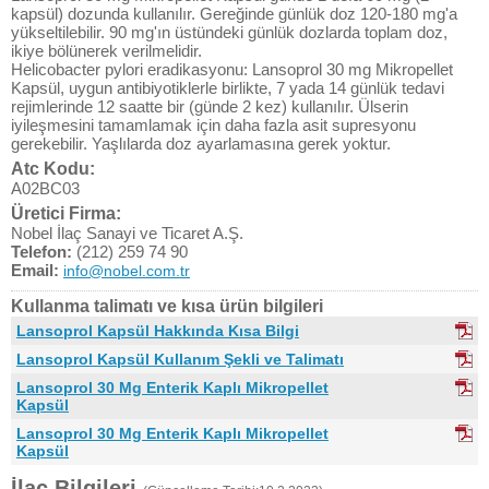
kapsül) dozunda kullanılır. Gereğinde günlük doz 120-180 mg'a
yükseltilebilir. 90 mg'ın üstündeki günlük dozlarda toplam doz,
ikiye bölünerek verilmelidir.
Helicobacter pylori eradikasyonu: Lansoprol 30 mg Mikropellet
Kapsül, uygun antibiyotiklerle birlikte, 7 yada 14 günlük tedavi
rejimlerinde 12 saatte bir (günde 2 kez) kullanılır. Ülserin
iyileşmesini tamamlamak için daha fazla asit supresyonu
gerekebilir. Yaşlılarda doz ayarlamasına gerek yoktur.
Atc Kodu:
A02BC03
Üretici Firma:
Nobel İlaç Sanayi ve Ticaret A.Ş.
Telefon:
(212) 259 74 90
Email:
info@nobel.com.tr
Kullanma talimatı ve kısa ürün bilgileri
Lansoprol Kapsül Hakkında Kısa Bilgi
Lansoprol Kapsül Kullanım Şekli ve Talimatı
Lansoprol 30 Mg Enterik Kaplı Mikropellet
Kapsül
Lansoprol 30 Mg Enterik Kaplı Mikropellet
Kapsül
İlaç Bilgileri