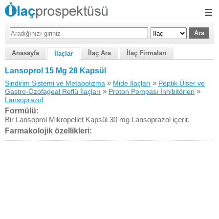
Anasayfa
İlaç Ara
İlaç Firmaları
İlaçlar
Lansoprol 15 Mg 28 Kapsül
»
»
Sindirim Sistemi ve Metabolizma
Mide İlaçları
Peptik Ülser ve
»
»
Gastro-Özofageal Reflü İlaçları
Proton Pompası İnhibitörleri
Lansoprazol
Formülü:
Bir Lansoprol Mikropellet Kapsül 30 mg Lansoprazol içerir.
Farmakolojik özellikleri: