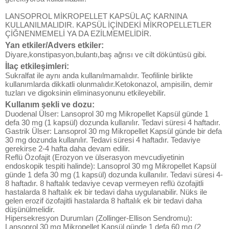
LANSOPROL MİKROPELLET KAPSÜL AÇ KARNINA
KULLANILMALIDIR. KAPSÜL İÇİNDEKİ MİKROPELLETLER
ÇİĞNENMEMELİ YA DA EZİLMEMELİDİR.
Yan etkiler/Advers etkiler:
Diyare,konstipasyon,bulantı,baş ağrısı ve cilt döküntüsü gibi.
İlaç etkileşimleri:
Sukralfat ile aynı anda kullanılmamalıdır. Teofilinle birlikte
kullanımlarda dikkatli olunmalıdır.Ketokonazol, ampisilin, demir
tuzları ve digoksinin eliminasyonunu etkileyebilir.
Kullanım şekli ve dozu:
Duodenal Ülser: Lansoprol 30 mg Mikropellet Kapsül günde 1
defa 30 mg (1 kapsül) dozunda kullanılır. Tedavi süresi 4 haftadır.
Gastrik Ülser: Lansoprol 30 mg Mikropellet Kapsül günde bir defa
30 mg dozunda kullanılır. Tedavi süresi 4 haftadır. Tedaviye
gerekirse 2-4 hafta daha devam edilir.
Reflü Özofajit (Erozyon ve ülserasyon mevcudiyetinin
endoskopik tespiti halinde): Lansoprol 30 mg Mikropellet Kapsül
günde 1 defa 30 mg (1 kapsül) dozunda kullanılır. Tedavi süresi 4-
8 haftadır. 8 haftalık tedaviye cevap vermeyen reflü özofajitli
hastalarda 8 haftalık ek bir tedavi daha uygulanabilir. Nüks ile
gelen erozif özofajitli hastalarda 8 haftalık ek bir tedavi daha
düşünülmelidir.
Hipersekresyon Durumları (Zollinger-Ellison Sendromu):
Lansoprol 30 mg Mikropellet Kapsül günde 1 defa 60 mg (2