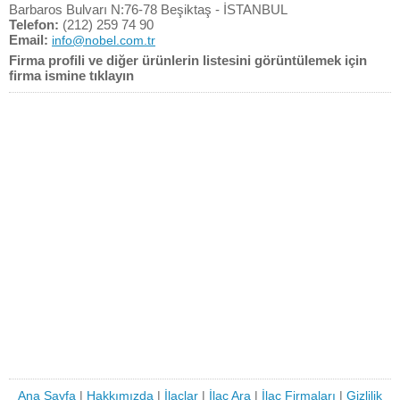
Barbaros Bulvarı N:76-78 Beşiktaş - İSTANBUL
Telefon:
(212) 259 74 90
Email:
info@nobel.com.tr
Firma profili ve diğer ürünlerin listesini görüntülemek için
firma ismine tıklayın
Ana Sayfa
|
Hakkımızda
|
İlaçlar
|
İlaç Ara
|
İlaç Firmaları
|
Gizlilik