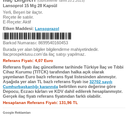
(Güncelleme Tarihi:10.2.2023)
Lansoprol 15 Mg 28 Kapsül
Yerli, Beşeri bir ilaçtır.
Reçete ile satılır.
E-Reçete: Aktif
Etken Maddesi:
Lansoprazol
Barkod Numarası: 8699540160453
Burada yer alan bilgiler bilgilendirme mahiyetindedir.
Ilacprospektusu.com'da ilaç satışı yapılmaz.
Referans Fiyatı: 4,07 Euro
Referans fiyatı ilaç güncelleme tarihinde Türkiye İlaç ve Tıbbi
Cihaz Kurumu (TITCK) tarafından halka açık olarak
yayınlanan Euro bazlı referans fiyat listesinden alınmıştır.
Aşağıda yer alan TL bazlı referans fiyatı ise
32702 sayılı
belirtilen euro değerine göre
Cumhurbaşkanlığı kararında
Depocu, Eczacı kârları ve KDV dahil edilerek hesaplanmıştır.
Gerçek ilaç fiyatı referans fiyatından farklı olabilir.
Hesaplanan Referans Fiyatı: 131,96 TL
Google Reklamları