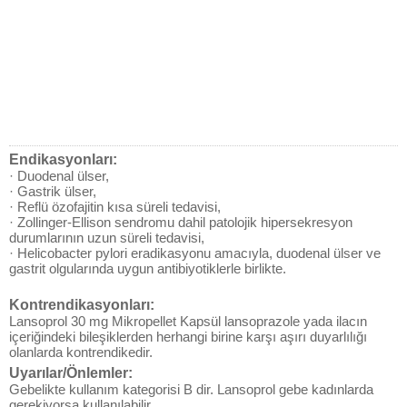
Endikasyonları:
· Duodenal ülser,
· Gastrik ülser,
· Reflü özofajitin kısa süreli tedavisi,
· Zollinger-Ellison sendromu dahil patolojik hipersekresyon
durumlarının uzun süreli tedavisi,
· Helicobacter pylori eradikasyonu amacıyla, duodenal ülser ve
gastrit olgularında uygun antibiyotiklerle birlikte.
Kontrendikasyonları:
Lansoprol 30 mg Mikropellet Kapsül lansoprazole yada ilacın
içeriğindeki bileşiklerden herhangi birine karşı aşırı duyarlılığı
olanlarda kontrendikedir.
Uyarılar/Önlemler:
Gebelikte kullanım kategorisi B dir. Lansoprol gebe kadınlarda
gerekiyorsa kullanılabilir.