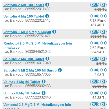
Ventolin 2 Mg 100 Tablet
İlaç Barkodu: 8699522011438
7,09 TL
Ventolin 4 Mg 100 Tablet
İlaç Barkodu: 8699522011445
5,78 Euro,
187,40 TL
Ventolin 1 Ml 0,5 Mg 5 Ampul
İlaç Barkodu: 8699522751471
803,54 TL
Ronkotol 2,5 Mg/2,5 Ml Nebulizasyon Icin
İnhalasyo
2,62 Euro,
İlaç Barkodu: 8699844521042
84,94 TL
Salbutol 2 Mg 100 Tablet
İlaç Barkodu: 8699516017040
2,6 TL
Salbutol 5 Ml 2 Mg 100 Ml Şurup
İlaç Barkodu: 8699516577056
2,03 TL
Volmax 4 Mg 56 Tablet
İlaç Barkodu: 8699522032433
89,86 TL
Volmax 8 Mg 56 Tablet
İlaç Barkodu: 8699522032440
32,38 TL
Ventosal 2,5 Mg/2,5 Ml Nebulizasyon Icin
İnhalasyo