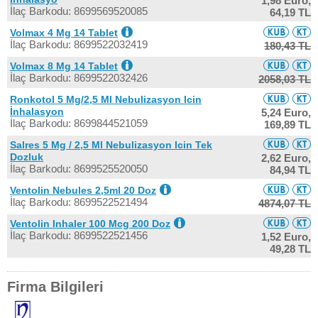
1,98 Euro,
İlaç Barkodu: 8699569520085
64,19 TL
Volmax 4 Mg 14 Tablet
İlaç Barkodu: 8699522032419
180,43 TL
Volmax 8 Mg 14 Tablet
İlaç Barkodu: 8699522032426
2058,03 TL
Ronkotol 5 Mg/2,5 Ml Nebulizasyon Icin
İnhalasyon
5,24 Euro,
İlaç Barkodu: 8699844521059
169,89 TL
Salres 5 Mg / 2,5 Ml Nebulizasyon Icin Tek
Dozluk
2,62 Euro,
İlaç Barkodu: 8699525520050
84,94 TL
Ventolin Nebules 2,5ml 20 Doz
İlaç Barkodu: 8699522521494
4874,07 TL
Ventolin Inhaler 100 Mcg 200 Doz
İlaç Barkodu: 8699522521456
1,52 Euro,
49,28 TL
Firma Bilgileri