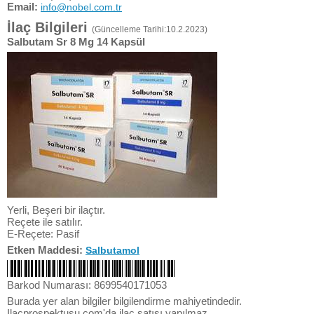
Email:
info@nobel.com.tr
İlaç Bilgileri
(Güncelleme Tarihi:10.2.2023)
Salbutam Sr 8 Mg 14 Kapsül
Yerli, Beşeri bir ilaçtır.
Reçete ile satılır.
E-Reçete: Pasif
Etken Maddesi:
Salbutamol
Barkod Numarası: 8699540171053
Burada yer alan bilgiler bilgilendirme mahiyetindedir.
Ilacprospektusu.com'da ilaç satışı yapılmaz.