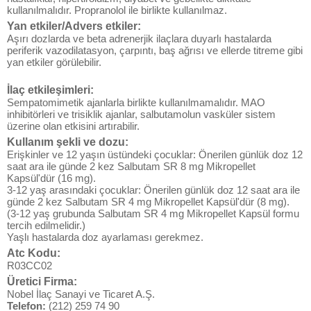
kullanılmalıdır. Propranolol ile birlikte kullanılmaz.
Yan etkiler/Advers etkiler:
Aşırı dozlarda ve beta adrenerjik ilaçlara duyarlı hastalarda
periferik vazodilatasyon, çarpıntı, baş ağrısı ve ellerde titreme gibi
yan etkiler görülebilir.
İlaç etkileşimleri:
Sempatomimetik ajanlarla birlikte kullanılmamalıdır. MAO
inhibitörleri ve trisiklik ajanlar, salbutamolun vasküler sistem
üzerine olan etkisini artırabilir.
Kullanım şekli ve dozu:
Erişkinler ve 12 yaşın üstündeki çocuklar: Önerilen günlük doz 12
saat ara ile günde 2 kez Salbutam SR 8 mg Mikropellet
Kapsül'dür (16 mg).
3-12 yaş arasındaki çocuklar: Önerilen günlük doz 12 saat ara ile
günde 2 kez Salbutam SR 4 mg Mikropellet Kapsül'dür (8 mg).
(3-12 yaş grubunda Salbutam SR 4 mg Mikropellet Kapsül formu
tercih edilmelidir.)
Yaşlı hastalarda doz ayarlaması gerekmez.
Atc Kodu:
R03CC02
Üretici Firma:
Nobel İlaç Sanayi ve Ticaret A.Ş.
Telefon:
(212) 259 74 90