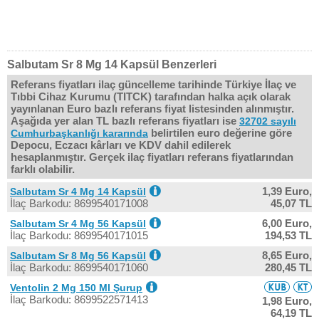
Salbutam Sr 8 Mg 14 Kapsül Benzerleri
Referans fiyatları ilaç güncelleme tarihinde Türkiye İlaç ve
Tıbbi Cihaz Kurumu (TITCK) tarafından halka açık olarak
yayınlanan Euro bazlı referans fiyat listesinden alınmıştır.
Aşağıda yer alan TL bazlı referans fiyatları ise
32702 sayılı
belirtilen euro değerine göre
Cumhurbaşkanlığı kararında
Depocu, Eczacı kârları ve KDV dahil edilerek
hesaplanmıştır. Gerçek ilaç fiyatları referans fiyatlarından
farklı olabilir.
1,39 Euro,
Salbutam Sr 4 Mg 14 Kapsül
İlaç Barkodu: 8699540171008
45,07 TL
6,00 Euro,
Salbutam Sr 4 Mg 56 Kapsül
İlaç Barkodu: 8699540171015
194,53 TL
8,65 Euro,
Salbutam Sr 8 Mg 56 Kapsül
İlaç Barkodu: 8699540171060
280,45 TL
Ventolin 2 Mg 150 Ml Şurup
İlaç Barkodu: 8699522571413
1,98 Euro,
64,19 TL